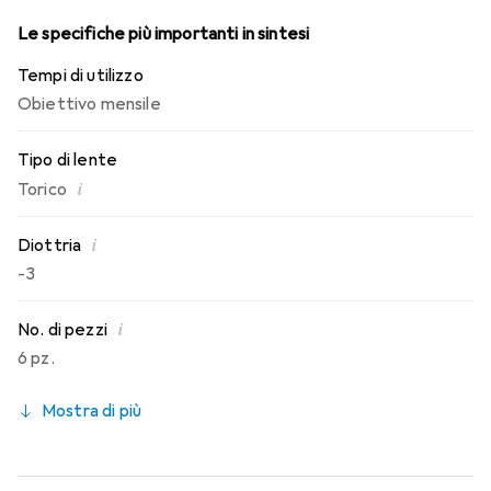
Le specifiche più importanti in sintesi
Tempi di utilizzo
Obiettivo mensile
Tipo di lente
i
Torico
i
Diottria
-3
i
No. di pezzi
6 pz.
Mostra di più