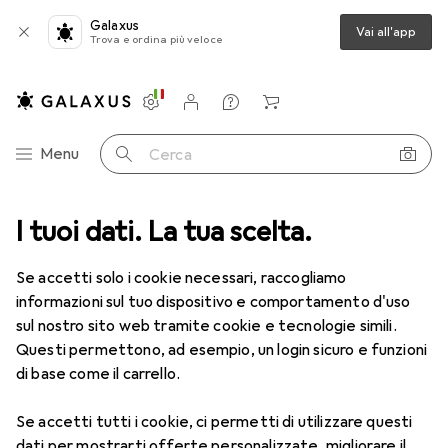
Galaxus
Vai all'app
Trova e ordina più veloce
Impostazioni
Conto cliente
Liste di confronto
Liste dei desideri
Carrello
Categoria Navigazione
Menu
Cerca
I tuoi dati. La tua scelta.
Lenti a contatto
Air Optix più HydraGlyde per l'astigmatismo
Se accetti solo i cookie necessari, raccogliamo
informazioni sul tuo dispositivo e comportamento d'uso
1 Immagine
sul nostro sito web tramite cookie e tecnologie simili.
EUR
59,22
Questi permettono, ad esempio, un login sicuro e funzioni
EUR
9,87
/
1pz.
Air Optix
più HydraGlyde per
di base come il carrello.
l'astigmatismo
Se accetti tutti i cookie, ci permetti di utilizzare questi
-3, Obiettivo mensile, 6 pz., Torico
dati per mostrarti offerte personalizzate, migliorare il