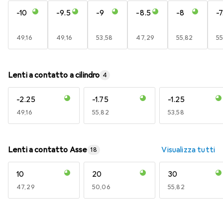
-10
-9.5
-9
-8.5
-8
-7
EUR
49,16
EUR
49,16
EUR
53,58
EUR
47,29
EUR
55,82
E
55
Lenti a contatto a cilindro
4
-2.25
-1.75
-1.25
EUR
49,16
EUR
55,82
EUR
53,58
Lenti a contatto Asse
Visualizza tutti
18
10
20
30
EUR
47,29
EUR
50,06
EUR
55,82