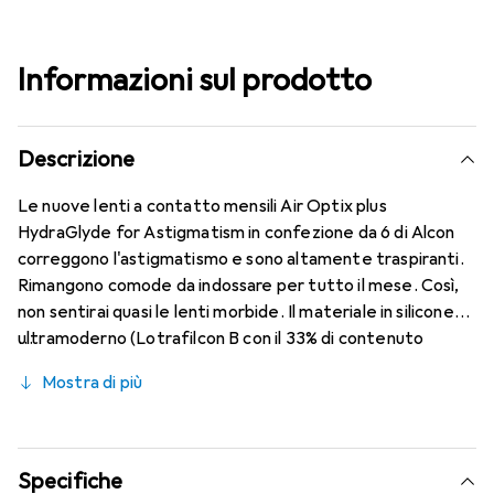
Informazioni sul prodotto
Descrizione
Le nuove lenti a contatto mensili Air Optix plus
HydraGlyde for Astigmatism in confezione da 6 di Alcon
correggono l'astigmatismo e sono altamente traspiranti.
Rimangono comode da indossare per tutto il mese. Così,
non sentirai quasi le lenti morbide. Il materiale in silicone
ultramoderno (Lotrafilcon B con il 33% di contenuto
d'acqua) è combinato con la collaudata HydraGlyde
Mostra di più
Moisture Matrix e la nota tecnologia SmartShield,
garantendo le migliori caratteristiche di indossabilità che
conosci. Un comfort duraturo e senza interruzioni per
tutto il giorno con le lenti mensili.
Specifiche