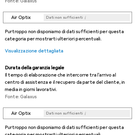
Fonte: Galaxus
i
Air Optix
Dati non sufficienti
i
i
i
i
Dati non sufficienti
Dati non sufficienti
Dati non sufficienti
Dati non sufficienti
Purtroppo non disponiamo di dati sufficienti per questa
categoria per mostrarti ulteriori percentuali.
Visualizzazione dettagliata
Durata della garanzia legale
Il tempo di elaborazione che intercorre tra l'arrivo al
centro di assistenza e il recupero da parte del cliente, in
media in giorni lavorativi.
Fonte: Galaxus
i
Air Optix
Dati non sufficienti
i
i
i
i
Dati non sufficienti
Dati non sufficienti
Dati non sufficienti
Dati non sufficienti
Purtroppo non disponiamo di dati sufficienti per questa
categoria per mostrarti ulteriori percentuali.