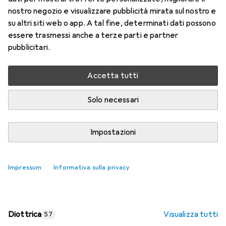
nostro negozio e visualizzare pubblicità mirata sul nostro e
Prezzo in EUR IVA incl.
su altri siti web o app. A tal fine, determinati dati possono
essere trasmessi anche a terze parti e partner
Valutazioni
pubblicitari.
Accetta tutti
Consegna tra lun, 17/8 e mer, 19/8
Più di 10 pezzi in stock presso il fornitore
Solo necessari
Aggiungi al carrello
Impostazioni
Confronta
Salva nella lista
Impressum
Informativa sulla privacy
spedizione gratuita
Diottrica
Visualizza tutti
57