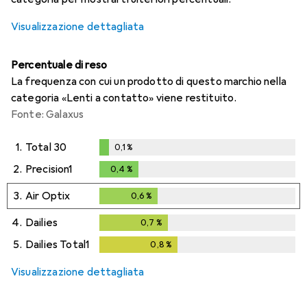
Visualizzazione dettagliata
Percentuale di reso
La frequenza con cui un prodotto di questo marchio nella
categoria «Lenti a contatto» viene restituito.
Fonte: Galaxus
1.
Total 30
0,1
%
0,1
%
2.
Precision1
0,4
%
0,4
%
3.
Air Optix
0,6
%
0,6
%
4.
Dailies
0,7
%
0,7
%
5.
Dailies Total1
0,8
%
0,8
%
Visualizzazione dettagliata