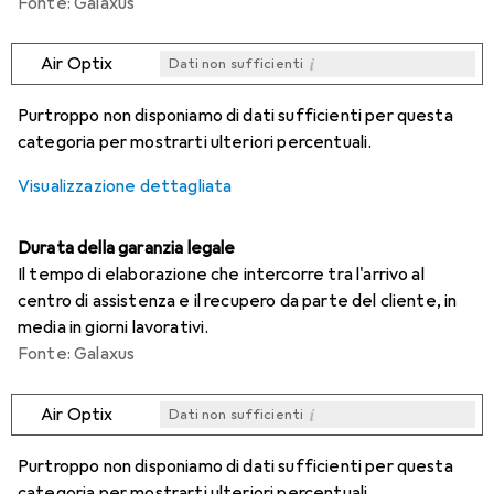
Fonte: Galaxus
i
Air Optix
Dati non sufficienti
i
i
i
i
Dati non sufficienti
Dati non sufficienti
Dati non sufficienti
Dati non sufficienti
Purtroppo non disponiamo di dati sufficienti per questa
categoria per mostrarti ulteriori percentuali.
Visualizzazione dettagliata
Durata della garanzia legale
Il tempo di elaborazione che intercorre tra l'arrivo al
centro di assistenza e il recupero da parte del cliente, in
media in giorni lavorativi.
Fonte: Galaxus
i
Air Optix
Dati non sufficienti
i
i
i
i
Dati non sufficienti
Dati non sufficienti
Dati non sufficienti
Dati non sufficienti
Purtroppo non disponiamo di dati sufficienti per questa
categoria per mostrarti ulteriori percentuali.