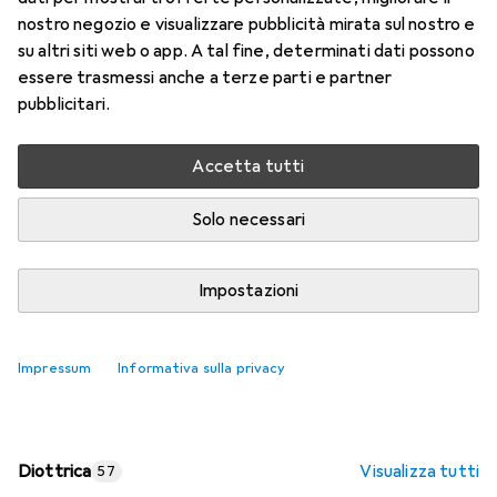
nostro negozio e visualizzare pubblicità mirata sul nostro e
Prezzo in EUR IVA incl.
su altri siti web o app. A tal fine, determinati dati possono
essere trasmessi anche a terze parti e partner
Valutazioni
pubblicitari.
Accetta tutti
Consegna tra ven, 14/8 e mar, 18/8
Più di 10 pezzi in stock presso il fornitore
Solo necessari
Aggiungi al carrello
Impostazioni
Confronta
Salva nella lista
Impressum
Informativa sulla privacy
spedizione gratuita
Diottrica
Visualizza tutti
57