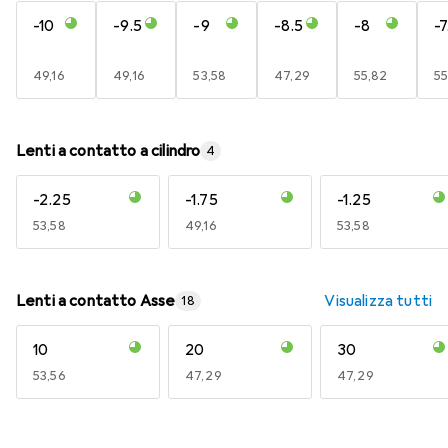
-10
-9.5
-9
-8.5
-8
-7
EUR
49,16
EUR
49,16
EUR
53,58
EUR
47,29
EUR
55,82
E
55
Lenti a contatto a cilindro
4
-2.25
-1.75
-1.25
EUR
53,58
EUR
49,16
EUR
53,58
Lenti a contatto Asse
Visualizza tutti
18
10
20
30
EUR
53,56
EUR
47,29
EUR
47,29