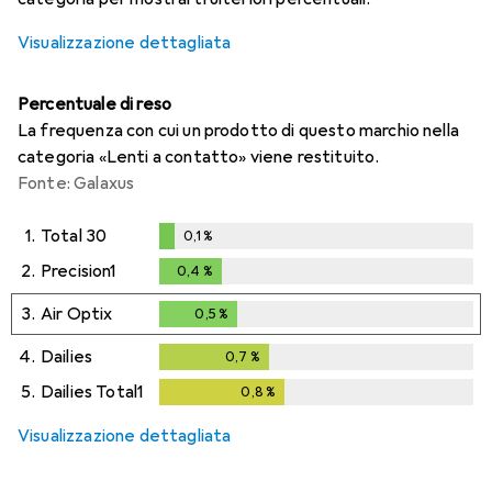
Visualizzazione dettagliata
Percentuale di reso
La frequenza con cui un prodotto di questo marchio nella
categoria «Lenti a contatto» viene restituito.
Fonte: Galaxus
1.
Total 30
0,1
%
0,1
%
2.
Precision1
0,4
%
0,4
%
3.
Air Optix
0,5
%
0,5
%
4.
Dailies
0,7
%
0,7
%
5.
Dailies Total1
0,8
%
0,8
%
Visualizzazione dettagliata