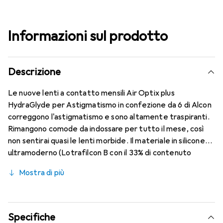
Informazioni sul prodotto
Descrizione
Le nuove lenti a contatto mensili Air Optix plus
HydraGlyde per Astigmatismo in confezione da 6 di Alcon
correggono l'astigmatismo e sono altamente traspiranti.
Rimangono comode da indossare per tutto il mese, così
non sentirai quasi le lenti morbide. Il materiale in silicone
ultramoderno (Lotrafilcon B con il 33% di contenuto
d'acqua) è combinato con il collaudato HydraGlyde
Mostra di più
Moisture Matrix e la nota tecnologia SmartShield,
garantendo le migliori caratteristiche di indossabilità che
conosci. Un comfort duraturo e senza interruzioni per
tutto il giorno con le lenti mensili.
Specifiche