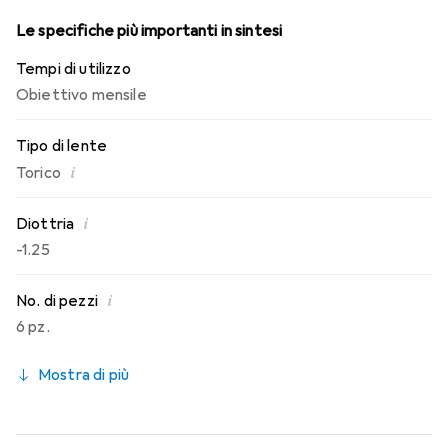
Le specifiche più importanti in sintesi
Tempi di utilizzo
Obiettivo mensile
Tipo di lente
i
Torico
i
Diottria
-1.25
i
No. di pezzi
6 pz.
Mostra di più