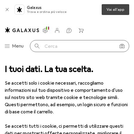
Galaxus
Vai all'app
Trova e ordina più veloce
Impostazioni
Conto cliente
Liste di confronto
Liste dei desideri
Carrello
Categoria Navigazione
Menu
Cerca
ca
I tuoi dati. La tua scelta.
Lenti a contatto
Air Optix HydraGlyde per l'astigmatismo 6
Se accetti solo i cookie necessari, raccogliamo
informazioni sul tuo dispositivo e comportamento d'uso
1 Immagine
sul nostro sito web tramite cookie e tecnologie simili.
EUR
47,29
Questi permettono, ad esempio, un login sicuro e funzioni
EUR
7,88
/
1pz.
Air Optix
HydraGlyde per
di base come il carrello.
l'astigmatismo 6
Se accetti tutti i cookie, ci permetti di utilizzare questi
-1.25, Obiettivo mensile, 6 pz., Torico
dati per mostrarti offerte personalizzate, migliorare il