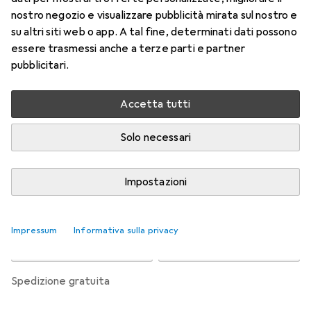
l'astigmatismo 6
nostro negozio e visualizzare pubblicità mirata sul nostro e
-1.25, Obiettivo mensile, 6 pz., Torico
su altri siti web o app. A tal fine, determinati dati possono
essere trasmessi anche a terze parti e partner
Prezzo in EUR IVA incl.
pubblicitari.
Valutazioni
Accetta tutti
Solo necessari
Consegna tra lun, 17/8 e mer, 19/8
Più di 10 pezzi in stock presso il fornitore
Impostazioni
Aggiungi al carrello
Impressum
Informativa sulla privacy
Confronta
Salva nella lista
spedizione gratuita