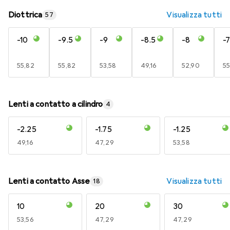
Diottrica
Visualizza tutti
57
-10
-9.5
-9
-8.5
-8
-7
EUR
55,82
EUR
55,82
EUR
53,58
EUR
49,16
EUR
52,90
E
55
Lenti a contatto a cilindro
4
-2.25
-1.75
-1.25
EUR
49,16
EUR
47,29
EUR
53,58
Lenti a contatto Asse
Visualizza tutti
18
10
20
30
EUR
53,56
EUR
47,29
EUR
47,29