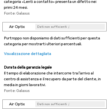
categoria «Lenti a contatto» presenta un difetto nei
primi 24 mesi.
Fonte: Galaxus
i
Air Optix
Dati non sufficienti
i
i
i
i
Dati non sufficienti
Dati non sufficienti
Dati non sufficienti
Dati non sufficienti
Purtroppo non disponiamo di dati sufficienti per questa
categoria per mostrarti ulteriori percentuali.
Visualizzazione dettagliata
Durata della garanzia legale
Il tempo di elaborazione che intercorre tra l'arrivo al
centro di assistenza e il recupero da parte del cliente, in
media in giorni lavorativi.
Fonte: Galaxus
i
Air Optix
Dati non sufficienti