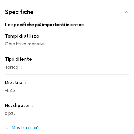
conosci. Comfort e assenza di fastidi per tutto il giorno
con queste lenti mensili.
Specifiche
Le specifiche più importanti in sintesi
Tempi di utilizzo
Obiettivo mensile
Tipo di lente
i
Torico
i
Diottria
-1.25
i
No. di pezzi
6 pz.
Mostra di più