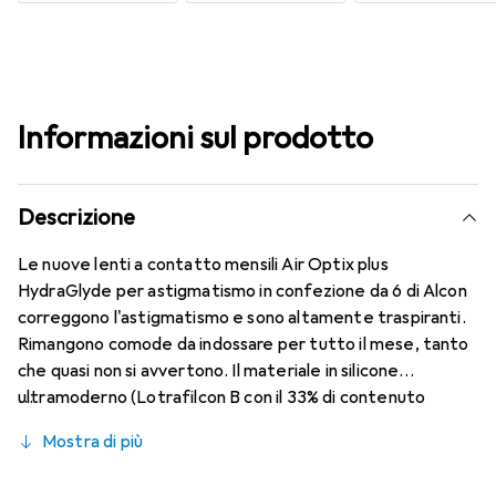
Informazioni sul prodotto
Descrizione
Le nuove lenti a contatto mensili Air Optix plus
HydraGlyde per astigmatismo in confezione da 6 di Alcon
correggono l'astigmatismo e sono altamente traspiranti.
Rimangono comode da indossare per tutto il mese, tanto
che quasi non si avvertono. Il materiale in silicone
ultramoderno (Lotrafilcon B con il 33% di contenuto
d'acqua) è combinato con il collaudato HydraGlyde
Mostra di più
Moisture Matrix e la nota tecnologia SmartShield,
garantendo le migliori caratteristiche di indossabilità che