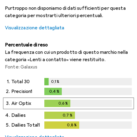
i
i
i
i
Dati non sufficienti
Dati non sufficienti
Dati non sufficienti
Dati non sufficienti
Purtroppo non disponiamo di dati sufficienti per questa
categoria per mostrarti ulteriori percentuali.
Visualizzazione dettagliata
Percentuale di reso
La frequenza con cui un prodotto di questo marchio nella
categoria «Lenti a contatto» viene restituito.
Fonte: Galaxus
1.
Total 30
0,1
%
0,1
%
2.
Precision1
0,4
%
0,4
%
3.
Air Optix
0,6
%
0,6
%
4.
Dailies
0,7
%
0,7
%
5.
Dailies Total1
0,8
%
0,8
%