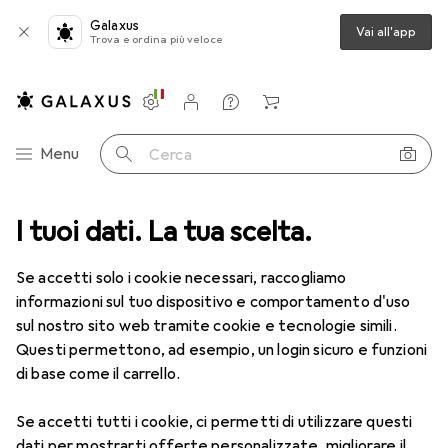
Galaxus
Vai all'app
Trova e ordina più veloce
Impostazioni
Conto cliente
Liste di confronto
Liste dei desideri
Carrello
Categoria Navigazione
Menu
Cerca
ca
I tuoi dati. La tua scelta.
Lenti a contatto
Air Optix HydraGlyde per l'astigmatismo 6
Se accetti solo i cookie necessari, raccogliamo
informazioni sul tuo dispositivo e comportamento d'uso
1 Immagine
sul nostro sito web tramite cookie e tecnologie simili.
Questi permettono, ad esempio, un login sicuro e funzioni
−6%
di base come il carrello.
EUR
49,77
anziché
EUR
53,02
EUR
8,30
/
1pz.
Se accetti tutti i cookie, ci permetti di utilizzare questi
Air Optix
HydraGlyde per
dati per mostrarti offerte personalizzate, migliorare il