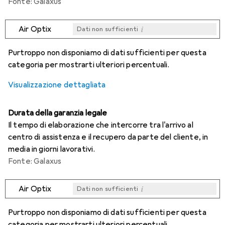
Fonte: Galaxus
i
Air Optix
Dati non sufficienti
i
i
i
i
Dati non sufficienti
Dati non sufficienti
Dati non sufficienti
Dati non sufficienti
Purtroppo non disponiamo di dati sufficienti per questa
categoria per mostrarti ulteriori percentuali.
Visualizzazione dettagliata
Durata della garanzia legale
Il tempo di elaborazione che intercorre tra l'arrivo al
centro di assistenza e il recupero da parte del cliente, in
media in giorni lavorativi.
Fonte: Galaxus
i
Air Optix
Dati non sufficienti
i
i
i
i
Dati non sufficienti
Dati non sufficienti
Dati non sufficienti
Dati non sufficienti
Purtroppo non disponiamo di dati sufficienti per questa
categoria per mostrarti ulteriori percentuali.