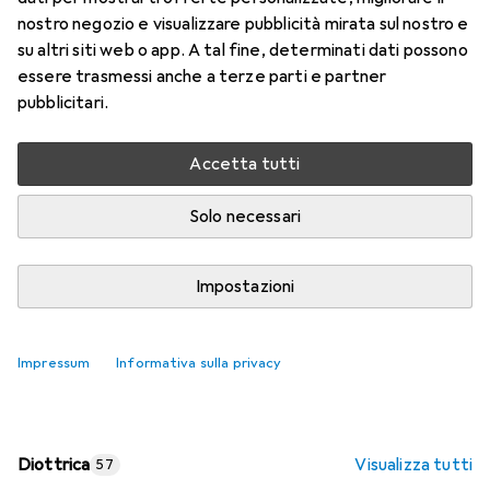
nostro negozio e visualizzare pubblicità mirata sul nostro e
Prezzo in EUR IVA incl.
su altri siti web o app. A tal fine, determinati dati possono
essere trasmessi anche a terze parti e partner
Valutazioni
pubblicitari.
Accetta tutti
Consegna tra lun, 17/8 e mer, 19/8
Più di 10 pezzi in stock presso il fornitore
Solo necessari
Aggiungi al carrello
Impostazioni
Confronta
Salva nella lista
Impressum
Informativa sulla privacy
spedizione gratuita
Diottrica
Visualizza tutti
57