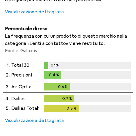
Visualizzazione dettagliata
Percentuale di reso
La frequenza con cui un prodotto di questo marchio nella
categoria «Lenti a contatto» viene restituito.
Fonte: Galaxus
1.
Total 30
0,1
%
0,1
%
2.
Precision1
0,4
%
0,4
%
3.
Air Optix
0,6
%
0,6
%
4.
Dailies
0,7
%
0,7
%
5.
Dailies Total1
0,8
%
0,8
%
Visualizzazione dettagliata