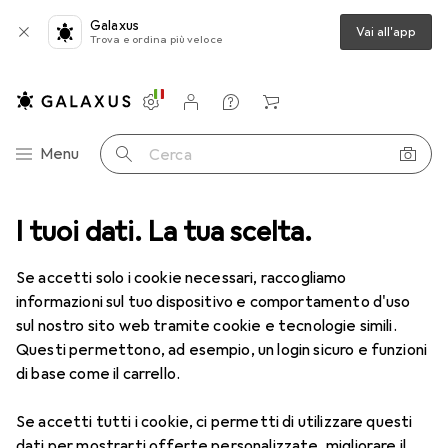
Galaxus
Vai all'app
Trova e ordina più veloce
Impostazioni
Conto cliente
Liste di confronto
Liste dei desideri
Carrello
Categoria Navigazione
Menu
Cerca
I tuoi dati. La tua scelta.
Lenti a contatto
Air Optix più HydraGlyde per l'astigmatismo
Se accetti solo i cookie necessari, raccogliamo
informazioni sul tuo dispositivo e comportamento d'uso
1 Immagine
sul nostro sito web tramite cookie e tecnologie simili.
EUR
49,16
Questi permettono, ad esempio, un login sicuro e funzioni
EUR
8,20
/
1pz.
Air Optix
più HydraGlyde per
di base come il carrello.
l'astigmatismo
Se accetti tutti i cookie, ci permetti di utilizzare questi
-8.5, Obiettivo mensile, 6 pz., Torico
dati per mostrarti offerte personalizzate, migliorare il