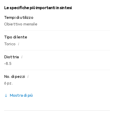
Le specifiche più importanti in sintesi
Tempi di utilizzo
Obiettivo mensile
Tipo di lente
i
Torico
i
Diottria
-8.5
i
No. di pezzi
6 pz.
Mostra di più