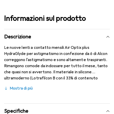
Informazioni sul prodotto
Descrizione
Le nuove lenti a contatto mensili Air Optix plus
HydraGlyde per astigmatismo in confezione da 6 di Alcon
correggono l'astigmatismo e sono altamente traspiranti.
Rimangono comode da indossare per tutto il mese, tanto
che quasi non si avvertono. Il materiale in silicone
ultramoderno (Lotrafilcon B con il 33% di contenuto
d'acqua) è combinato con la collaudata HydraGlyde
Mostra di più
Moisture Matrix e la nota tecnologia SmartShield,
garantendo le migliori caratteristiche di indossabilità che
conosci. Un comfort duraturo e senza interruzioni per
tutto il giorno con le lenti mensili.
Specifiche