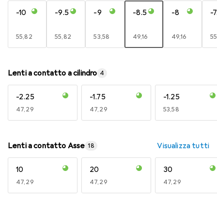
-10
-9.5
-9
-8.5
-8
-7
EUR
55,82
EUR
55,82
EUR
53,58
EUR
49,16
EUR
49,16
E
55
Lenti a contatto a cilindro
4
-2.25
-1.75
-1.25
EUR
47,29
EUR
47,29
EUR
53,58
Lenti a contatto Asse
Visualizza tutti
18
10
20
30
EUR
47,29
EUR
47,29
EUR
47,29