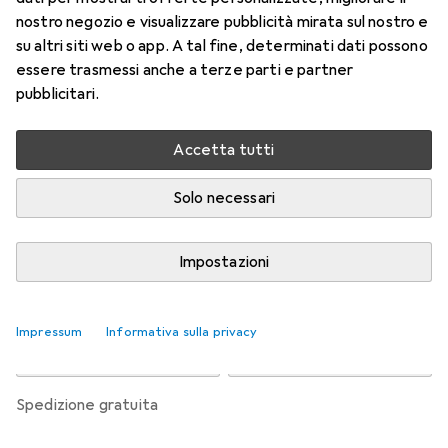
l'astigmatismo
nostro negozio e visualizzare pubblicità mirata sul nostro e
-1.75, Obiettivo mensile, 6 pz., Torico
su altri siti web o app. A tal fine, determinati dati possono
essere trasmessi anche a terze parti e partner
Prezzo in EUR IVA incl.
pubblicitari.
Valutazioni
Accetta tutti
Solo necessari
Consegna tra lun, 17/8 e mer, 19/8
Più di 10 pezzi in stock presso il fornitore
Impostazioni
Aggiungi al carrello
Impressum
Informativa sulla privacy
Confronta
Salva nella lista
spedizione gratuita