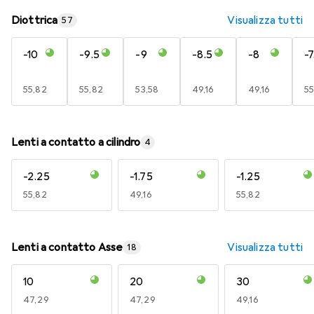
Diottrica
Visualizza tutti
57
-10
-9.5
-9
-8.5
-8
-7
EUR
55,82
EUR
55,82
EUR
53,58
EUR
49,16
EUR
49,16
E
55
Lenti a contatto a cilindro
4
-2.25
-1.75
-1.25
EUR
55,82
EUR
49,16
EUR
55,82
Lenti a contatto Asse
Visualizza tutti
18
10
20
30
EUR
47,29
EUR
47,29
EUR
49,16