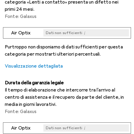
categoria «Lenti a contatto» presenta un difetto nei
primi 24 mesi.
Fonte: Galaxus
i
Air Optix
Dati non sufficienti
i
i
i
i
Dati non sufficienti
Dati non sufficienti
Dati non sufficienti
Dati non sufficienti
Purtroppo non disponiamo di dati sufficienti per questa
categoria per mostrarti ulteriori percentuali.
Visualizzazione dettagliata
Durata della garanzia legale
Il tempo di elaborazione che intercorre tra l'arrivo al
centro di assistenza e il recupero da parte del cliente, in
media in giorni lavorativi.
Fonte: Galaxus
i
Air Optix
Dati non sufficienti