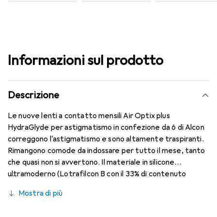
Informazioni sul prodotto
Descrizione
Le nuove lenti a contatto mensili Air Optix plus
HydraGlyde per astigmatismo in confezione da 6 di Alcon
correggono l'astigmatismo e sono altamente traspiranti.
Rimangono comode da indossare per tutto il mese, tanto
che quasi non si avvertono. Il materiale in silicone
ultramoderno (Lotrafilcon B con il 33% di contenuto
d'acqua) è combinato con la collaudata HydraGlyde
Mostra di più
Moisture Matrix e la nota tecnologia SmartShield,
garantendo le migliori caratteristiche di indossabilità che