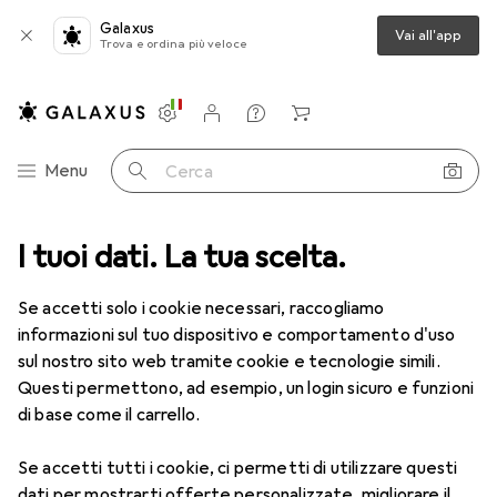
Galaxus
Vai all'app
Trova e ordina più veloce
Impostazioni
Conto cliente
Liste di confronto
Liste dei desideri
Carrello
Categoria Navigazione
Menu
Cerca
I tuoi dati. La tua scelta.
Lenti a contatto
Air Optix più HydraGlyde per l'astigmatismo
Se accetti solo i cookie necessari, raccogliamo
informazioni sul tuo dispositivo e comportamento d'uso
1 Immagine
sul nostro sito web tramite cookie e tecnologie simili.
Questi permettono, ad esempio, un login sicuro e funzioni
−11%
di base come il carrello.
EUR
47,29
anziché
EUR
52,90
EUR
7,88
/
1pz.
Se accetti tutti i cookie, ci permetti di utilizzare questi
Air Optix
più HydraGlyde per
dati per mostrarti offerte personalizzate, migliorare il