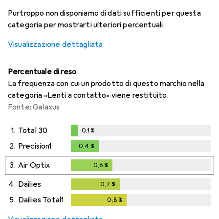
i
i
i
i
Dati non sufficienti
Dati non sufficienti
Dati non sufficienti
Dati non sufficienti
Purtroppo non disponiamo di dati sufficienti per questa
categoria per mostrarti ulteriori percentuali.
Visualizzazione dettagliata
Percentuale di reso
La frequenza con cui un prodotto di questo marchio nella
categoria «Lenti a contatto» viene restituito.
Fonte: Galaxus
1.
Total 30
0,1
%
0,1
%
2.
Precision1
0,4
%
0,4
%
3.
Air Optix
0,6
%
0,6
%
4.
Dailies
0,7
%
0,7
%
5.
Dailies Total1
0,8
%
0,8
%