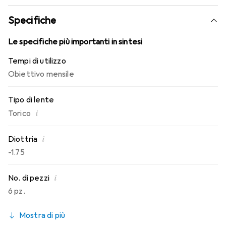
conosci. Comfort e assenza di fastidi per tutto il giorno
con queste lenti mensili.
Specifiche
Le specifiche più importanti in sintesi
Tempi di utilizzo
Obiettivo mensile
Tipo di lente
i
Torico
i
Diottria
-1.75
i
No. di pezzi
6 pz.
Mostra di più