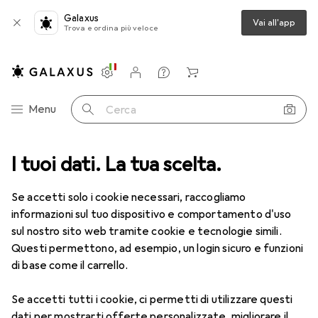
Galaxus
Vai all'app
Trova e ordina più veloce
Impostazioni
Conto cliente
Liste di confronto
Liste dei desideri
Carrello
Categoria Navigazione
Menu
Cerca
I tuoi dati. La tua scelta.
Lenti a contatto
Air Optix più HydraGlyde per l'astigmatismo
Se accetti solo i cookie necessari, raccogliamo
informazioni sul tuo dispositivo e comportamento d'uso
1 Immagine
sul nostro sito web tramite cookie e tecnologie simili.
EUR
47,29
Questi permettono, ad esempio, un login sicuro e funzioni
EUR
7,88
/
1pz.
Air Optix
più HydraGlyde per
di base come il carrello.
l'astigmatismo
Se accetti tutti i cookie, ci permetti di utilizzare questi
-1.75, Obiettivo mensile, 6 pz., Torico
dati per mostrarti offerte personalizzate, migliorare il