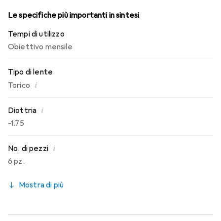
Le specifiche più importanti in sintesi
Tempi di utilizzo
Obiettivo mensile
Tipo di lente
i
Torico
i
Diottria
-1.75
i
No. di pezzi
6 pz.
Mostra di più