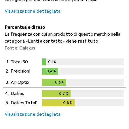
Visualizzazione dettagliata
Percentuale di reso
La frequenza con cui un prodotto di questo marchio nella
categoria «Lenti a contatto» viene restituito.
Fonte: Galaxus
1.
Total 30
0,1
%
0,1
%
2.
Precision1
0,4
%
0,4
%
3.
Air Optix
0,6
%
0,6
%
4.
Dailies
0,7
%
0,7
%
5.
Dailies Total1
0,8
%
0,8
%
Visualizzazione dettagliata