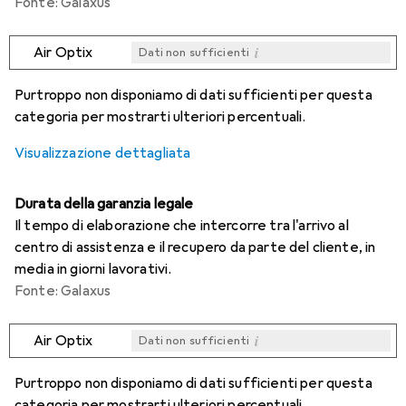
Fonte: Galaxus
i
Air Optix
Dati non sufficienti
i
i
i
i
Dati non sufficienti
Dati non sufficienti
Dati non sufficienti
Dati non sufficienti
Purtroppo non disponiamo di dati sufficienti per questa
categoria per mostrarti ulteriori percentuali.
Visualizzazione dettagliata
Durata della garanzia legale
Il tempo di elaborazione che intercorre tra l'arrivo al
centro di assistenza e il recupero da parte del cliente, in
media in giorni lavorativi.
Fonte: Galaxus
i
Air Optix
Dati non sufficienti
i
i
i
i
Dati non sufficienti
Dati non sufficienti
Dati non sufficienti
Dati non sufficienti
Purtroppo non disponiamo di dati sufficienti per questa
categoria per mostrarti ulteriori percentuali.