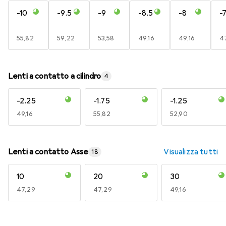
-10
-9.5
-9
-8.5
-8
-7
EUR
55,82
EUR
59,22
EUR
53,58
EUR
49,16
EUR
49,16
E
4
Lenti a contatto a cilindro
4
-2.25
-1.75
-1.25
EUR
49,16
EUR
55,82
EUR
52,90
Lenti a contatto Asse
Visualizza tutti
18
10
20
30
EUR
47,29
EUR
47,29
EUR
49,16