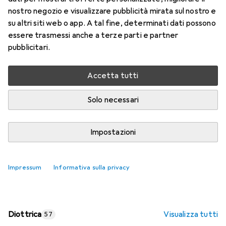
nostro negozio e visualizzare pubblicità mirata sul nostro e
Prezzo in EUR IVA incl.
su altri siti web o app. A tal fine, determinati dati possono
essere trasmessi anche a terze parti e partner
Valutazioni
pubblicitari.
Accetta tutti
Consegna tra lun, 17/8 e mer, 19/8
Più di 10 pezzi in stock presso il fornitore
Solo necessari
Aggiungi al carrello
Impostazioni
Confronta
Salva nella lista
Impressum
Informativa sulla privacy
spedizione gratuita
Diottrica
Visualizza tutti
57