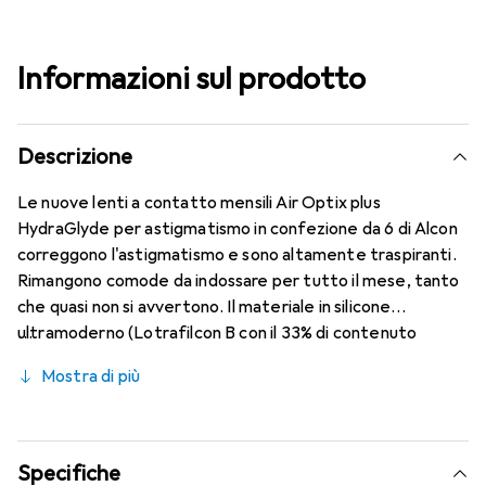
Informazioni sul prodotto
Descrizione
Le nuove lenti a contatto mensili Air Optix plus
HydraGlyde per astigmatismo in confezione da 6 di Alcon
correggono l'astigmatismo e sono altamente traspiranti.
Rimangono comode da indossare per tutto il mese, tanto
che quasi non si avvertono. Il materiale in silicone
ultramoderno (Lotrafilcon B con il 33% di contenuto
d'acqua) è combinato con il collaudato HydraGlyde
Mostra di più
Moisture Matrix e la nota tecnologia SmartShield,
garantendo le migliori caratteristiche di indossabilità che
conosci. Comfort e assenza di fastidi per tutto il giorno
con queste lenti mensili.
Specifiche