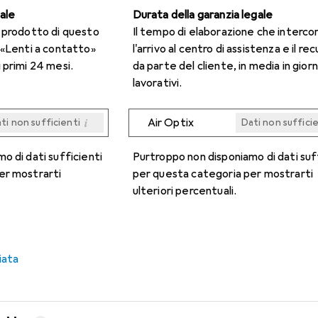
gale
Durata della garanzia legale
n prodotto di questo
Il tempo di elaborazione che interco
 «Lenti a contatto»
l'arrivo al centro di assistenza e il re
 primi 24 mesi.
da parte del cliente, in media in giorn
lavorativi.
i
Air Optix
ti non sufficienti
Dati non suffici
i
i
i
i
ti non sufficienti
ti non sufficienti
ti non sufficienti
ti non sufficienti
Dati non suffici
Dati non suffici
Dati non suffici
Dati non suffici
o di dati sufficienti
Purtroppo non disponiamo di dati suf
er mostrarti
per questa categoria per mostrarti
ulteriori percentuali.
iata