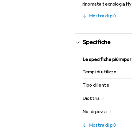
rinomata tecnologia Hyd
caratteristiche di indos
Mostra di più
Specifiche
Le specifiche più import
Tempi di utilizzo
Tipo di lente
i
Diottria
i
No. di pezzi
Mostra di più