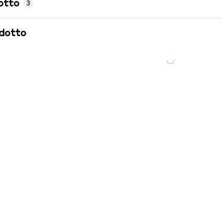
otto
3
odotto