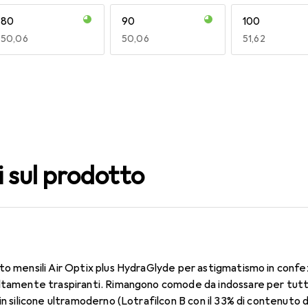
80
90
100
EUR
50,06
EUR
50,06
EUR
51,62
140
150
160
EUR
55,82
EUR
51,62
EUR
47,29
i sul prodotto
to mensili Air Optix plus HydraGlyde per astigmatismo in confe
ltamente traspiranti. Rimangono comode da indossare per tutto 
in silicone ultramoderno (Lotrafilcon B con il 33% di contenuto 