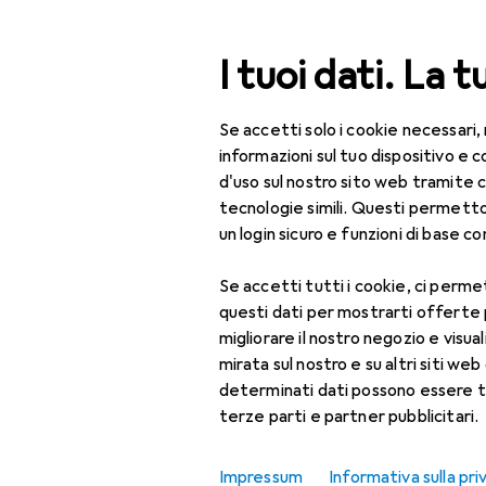
Cerca
I tuoi dati. La t
Se accetti solo i cookie necessari,
Categoria Navigazione
Tutte le categorie
Bel
Tutte le categorie
informazioni sul tuo dispositivo 
d'uso sul nostro sito web tramite 
Bellezza + Salute
tecnologie simili. Questi permett
un login sicuro e funzioni di base com
Salute
Se accetti tutti i cookie, ci permet
Ottica
questi dati per mostrarti offerte
Lenti a contatto
migliorare il nostro negozio e visua
mirata sul nostro e su altri siti web 
Lenti a contatto
determinati dati possono essere t
colorate
terze parti e partner pubblicitari.
Occhiali da computer
Impressum
Informativa sulla pri