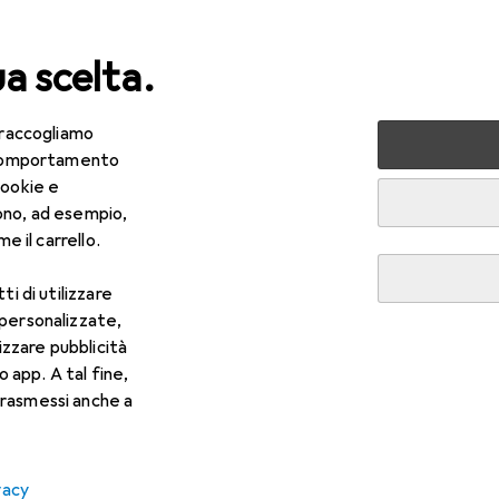
ua scelta.
 raccogliamo
lezza + Salute
Salute
Ottica
Lenti a contatto
Air
e comportamento
cookie e
ono, ad esempio,
e il carrello.
ti di utilizzare
 personalizzate,
lizzare pubblicità
o app. A tal fine,
rasmessi anche a
vacy