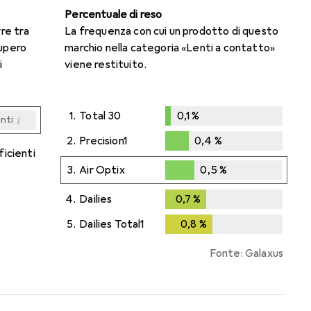
Percentuale di reso
rre tra
La frequenza con cui un prodotto di questo
cupero
marchio nella categoria «Lenti a contatto»
i
viene restituito.
1.
Total 30
0,1
%
i
enti
0,1
%
i
i
i
i
enti
enti
enti
enti
2.
Precision1
0,4
%
ficienti
0,4
%
3.
Air Optix
0,5
%
0,5
%
4.
Dailies
0,7
%
0,7
%
5.
Dailies Total1
0,8
%
0,8
%
Fonte: Galaxus