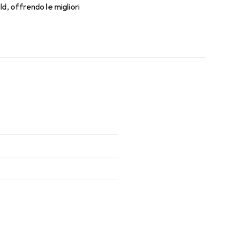
, offrendo le migliori
orno con queste lenti mensili.