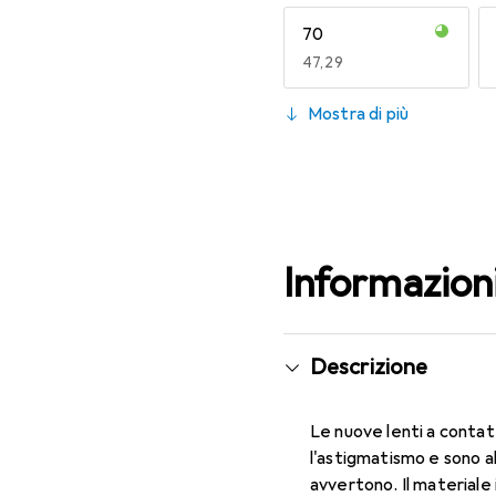
70
EUR
47,29
130
Mostra di più
EUR
47,29
Informazion
Descrizione
Le nuove lenti a contat
l'astigmatismo e sono a
avvertono. Il materiale 