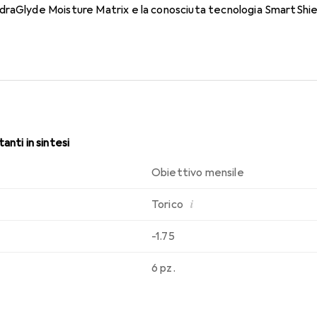
raGlyde Moisture Matrix e la conosciuta tecnologia SmartShield
sabilità che conosci. Comfort e assenza di fastidi per tutto il gi
anti in sintesi
Obiettivo mensile
i
Torico
-1.75
6 pz.