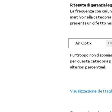
Ritenuta di garanzia le
La frequenza con cui u
marchio nella categoria
presenta un difetto nei
Air Optix
Da
Da
Da
Da
Da
Purtroppo non disponiam
per questa categoria p
ulteriori percentuali.
Visualizzazione dettagl