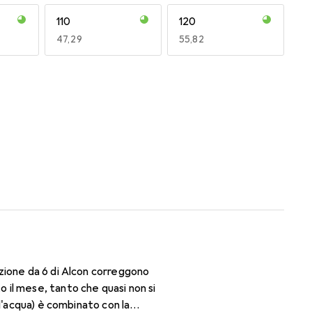
110
120
EUR
47,29
EUR
55,82
170
180
EUR
50,06
EUR
50,06
zione da 6 di Alcon correggono
il mese, tanto che quasi non si
d'acqua) è combinato con la