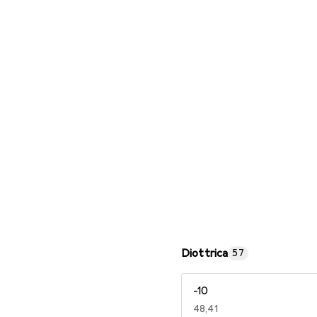
Occhiali da lettura
Diottrica
57
-10
EUR
48,41