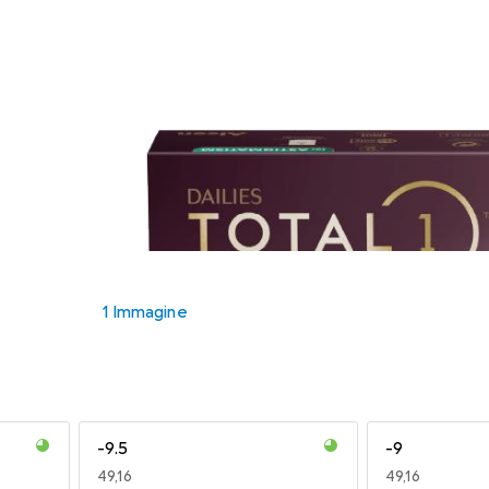
1 Immagine
-9.5
-9
EUR
49,16
EUR
49,16