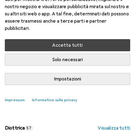
nostro negozio e visualizzare pubblicità mirata sul nostro e
Prezzo in EUR IVA incl.
su altri siti web o app. A tal fine, determinati dati possono
essere trasmessi anche a terze parti e partner
Valutazioni
pubblicitari.
Accetta tutti
Consegna tra lun, 17/8 e mer, 19/8
Più di 10 pezzi in stock presso il fornitore
Solo necessari
Aggiungi al carrello
Impostazioni
Confronta
Salva nella lista
Impressum
Informativa sulla privacy
spedizione gratuita
Diottrica
Visualizza tutti
57