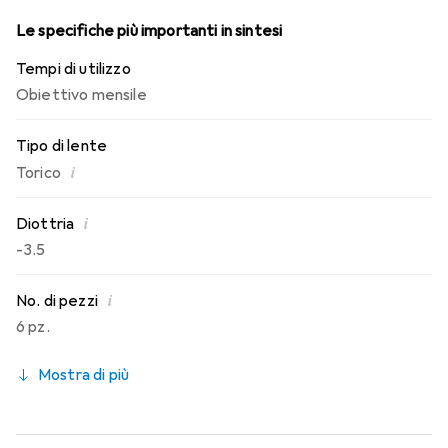
Le specifiche più importanti in sintesi
Tempi di utilizzo
Obiettivo mensile
Tipo di lente
i
Torico
i
Diottria
-3.5
i
No. di pezzi
6 pz.
Mostra di più