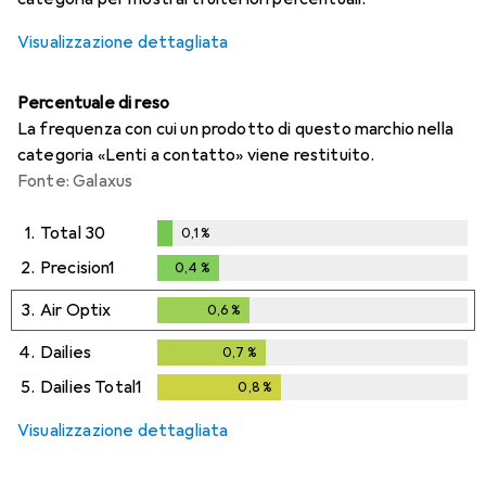
Visualizzazione dettagliata
Percentuale di reso
La frequenza con cui un prodotto di questo marchio nella
categoria «Lenti a contatto» viene restituito.
Fonte: Galaxus
1.
Total 30
0,1
%
0,1
%
2.
Precision1
0,4
%
0,4
%
3.
Air Optix
0,6
%
0,6
%
4.
Dailies
0,7
%
0,7
%
5.
Dailies Total1
0,8
%
0,8
%
Visualizzazione dettagliata