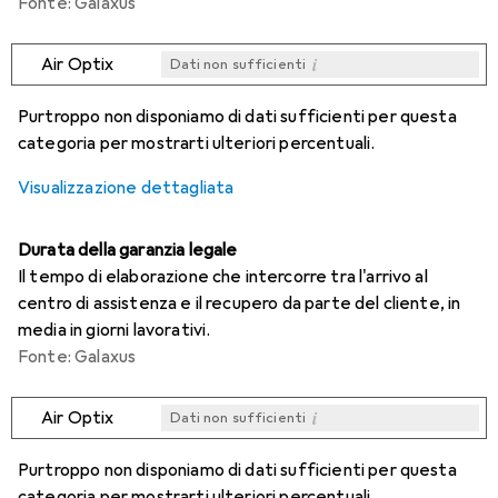
Fonte: Galaxus
i
Air Optix
Dati non sufficienti
i
i
i
i
Dati non sufficienti
Dati non sufficienti
Dati non sufficienti
Dati non sufficienti
Purtroppo non disponiamo di dati sufficienti per questa
categoria per mostrarti ulteriori percentuali.
Visualizzazione dettagliata
Durata della garanzia legale
Il tempo di elaborazione che intercorre tra l'arrivo al
centro di assistenza e il recupero da parte del cliente, in
media in giorni lavorativi.
Fonte: Galaxus
i
Air Optix
Dati non sufficienti
i
i
i
i
Dati non sufficienti
Dati non sufficienti
Dati non sufficienti
Dati non sufficienti
Purtroppo non disponiamo di dati sufficienti per questa
categoria per mostrarti ulteriori percentuali.