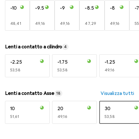
-10
-9.5
-9
-8.5
-8
-7
EUR
48,41
EUR
49,16
EUR
49,16
EUR
47,29
EUR
49,16
E
55
Lenti a contatto a cilindro
4
-2.25
-1.75
-1.25
EUR
53,58
EUR
53,58
EUR
49,16
Lenti a contatto Asse
Visualizza tutti
18
10
20
30
EUR
51,61
EUR
49,16
EUR
53,58