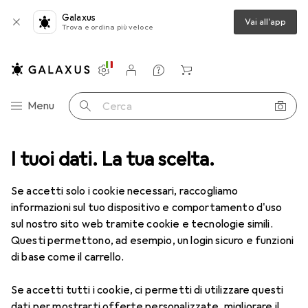
Galaxus
Vai all'app
Trova e ordina più veloce
Impostazioni
Conto cliente
Liste di confronto
Liste dei desideri
Carrello
Categoria Navigazione
Menu
Cerca
I tuoi dati. La tua scelta.
Lenti a contatto
Air Optix più HydraGlyde per l'astigmatismo
Se accetti solo i cookie necessari, raccogliamo
informazioni sul tuo dispositivo e comportamento d'uso
1 Immagine
sul nostro sito web tramite cookie e tecnologie simili.
EUR
53,58
Questi permettono, ad esempio, un login sicuro e funzioni
EUR
8,93
/
1pz.
Air Optix
più HydraGlyde per
di base come il carrello.
l'astigmatismo
Se accetti tutti i cookie, ci permetti di utilizzare questi
-3.5, Obiettivo mensile, 6 pz., Torico
dati per mostrarti offerte personalizzate, migliorare il