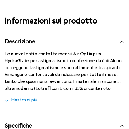
Informazioni sul prodotto
Descrizione
Le nuove lenti a contatto mensili Air Optix plus
HydraGlyde per astigmatismo in confezione da 6 di Alcon
correggono l'astigmatismo e sono altamente traspiranti.
Rimangono confortevoli da indossare per tutto il mese,
tanto che quasi non si avvertono. Il materiale in silicone
ultramoderno (Lotrafilcon B con il 33% di contenuto
d'acqua) è combinato con la collaudata HydraGlyde
Mostra di più
Moisture Matrix e la nota tecnologia SmartShield,
offrendo le migliori caratteristiche di indossabilità che
conosci. Comfort e assenza di fastidi per tutto il giorno
con le lenti mensili.
Specifiche