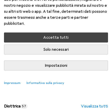
nostro negozio e visualizzare pubblicità mirata sul nostro e
Prezzo in EUR IVA incl.
su altri siti web o app. A tal fine, determinati dati possono
essere trasmessi anche a terze parti e partner
Valutazioni
pubblicitari.
Accetta tutti
Consegna tra lun, 17/8 e mer, 19/8
Più di 10 pezzi in stock presso il fornitore
Solo necessari
Aggiungi al carrello
Impostazioni
Confronta
Salva nella lista
Impressum
Informativa sulla privacy
spedizione gratuita
Diottrica
Visualizza tutti
57