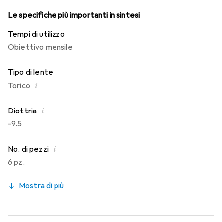
Le specifiche più importanti in sintesi
Tempi di utilizzo
Obiettivo mensile
Tipo di lente
i
Torico
i
Diottria
-9.5
i
No. di pezzi
6 pz.
Mostra di più