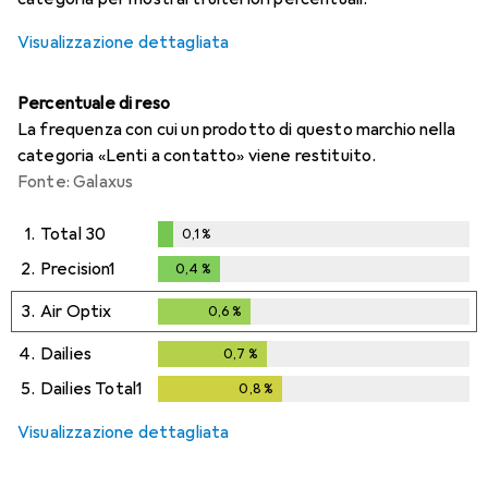
Visualizzazione dettagliata
Percentuale di reso
La frequenza con cui un prodotto di questo marchio nella
categoria «Lenti a contatto» viene restituito.
Fonte: Galaxus
1.
Total 30
0,1
%
0,1
%
2.
Precision1
0,4
%
0,4
%
3.
Air Optix
0,6
%
0,6
%
4.
Dailies
0,7
%
0,7
%
5.
Dailies Total1
0,8
%
0,8
%
Visualizzazione dettagliata