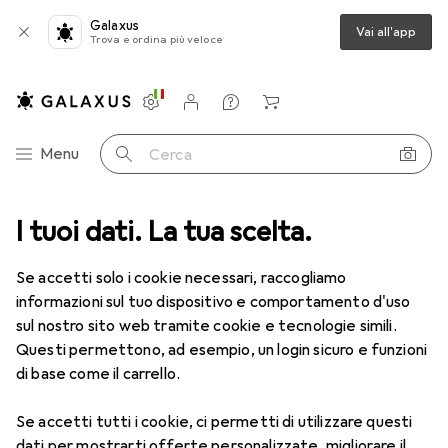
Galaxus
Vai all'app
Trova e ordina più veloce
Impostazioni
Conto cliente
Liste di confronto
Liste dei desideri
Carrello
Categoria Navigazione
Menu
Cerca
ca
I tuoi dati. La tua scelta.
Lenti a contatto
Air Optix HydraGlyde per l'astigmatismo 6
Se accetti solo i cookie necessari, raccogliamo
informazioni sul tuo dispositivo e comportamento d'uso
1 Immagine
sul nostro sito web tramite cookie e tecnologie simili.
EUR
49,16
Questi permettono, ad esempio, un login sicuro e funzioni
EUR
8,20
/
1pz.
Air Optix
HydraGlyde per
di base come il carrello.
l'astigmatismo 6
Se accetti tutti i cookie, ci permetti di utilizzare questi
-9.5, Obiettivo mensile, 6 pz., Torico
dati per mostrarti offerte personalizzate, migliorare il