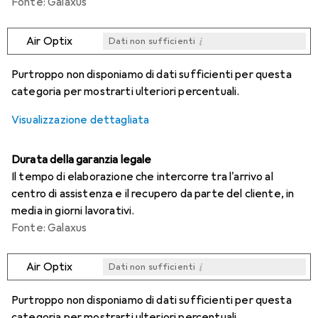
Fonte: Galaxus
i
Air Optix
Dati non sufficienti
i
i
i
i
Dati non sufficienti
Dati non sufficienti
Dati non sufficienti
Dati non sufficienti
Purtroppo non disponiamo di dati sufficienti per questa
categoria per mostrarti ulteriori percentuali.
Visualizzazione dettagliata
Durata della garanzia legale
Il tempo di elaborazione che intercorre tra l'arrivo al
centro di assistenza e il recupero da parte del cliente, in
media in giorni lavorativi.
Fonte: Galaxus
i
Air Optix
Dati non sufficienti
i
i
i
i
Dati non sufficienti
Dati non sufficienti
Dati non sufficienti
Dati non sufficienti
Purtroppo non disponiamo di dati sufficienti per questa
categoria per mostrarti ulteriori percentuali.