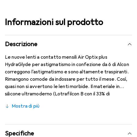
Informazioni sul prodotto
Descrizione
Le nuove lenti a contatto mensili Air Optix plus
HydraGlyde per astigmatismo in confezione da 6 di Alcon
correggono l'astigmatismo e sono altamente traspiranti.
Rimangono comode da indossare per tutto il mese. Così,
quasi non si avvertono le lenti morbide. Il materiale in
silicone ultramoderno (Lotrafilcon B con il 33% di
contenuto d'acqua) è combinato con il collaudato
Mostra di più
HydraGlyde Moisture Matrix e la nota tecnologia
SmartShield, garantendo le migliori caratteristiche di
indossabilità che conosci. Comfort e assenza di disturbi
per tutto il giorno con le lenti mensili.
Specifiche