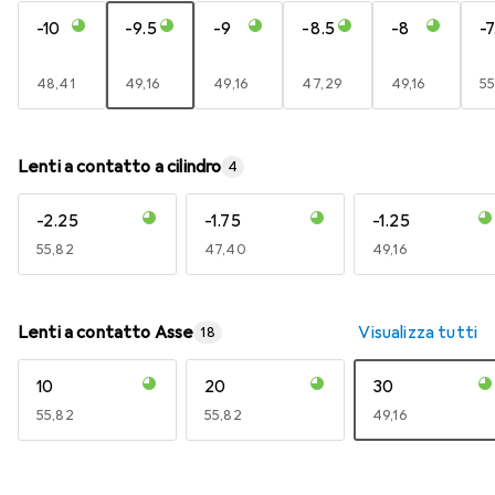
-10
-9.5
-9
-8.5
-8
-7
EUR
48,41
EUR
49,16
EUR
49,16
EUR
47,29
EUR
49,16
E
55
Lenti a contatto a cilindro
4
-2.25
-1.75
-1.25
EUR
55,82
EUR
47,40
EUR
49,16
Lenti a contatto Asse
Visualizza tutti
18
10
20
30
EUR
55,82
EUR
55,82
EUR
49,16