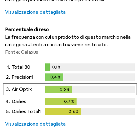
Visualizzazione dettagliata
Percentuale di reso
La frequenza con cui un prodotto di questo marchio nella
categoria «Lenti a contatto» viene restituito.
Fonte: Galaxus
1.
Total 30
0,1
%
0,1
%
2.
Precision1
0,4
%
0,4
%
3.
Air Optix
0,6
%
0,6
%
4.
Dailies
0,7
%
0,7
%
5.
Dailies Total1
0,8
%
0,8
%
Visualizzazione dettagliata