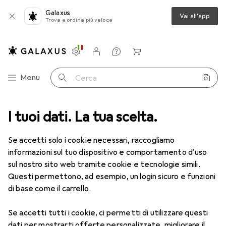
Galaxus
Vai all'app
Trova e ordina più veloce
Impostazioni
Conto cliente
Liste di confronto
Liste dei desideri
Carrello
Categoria Navigazione
Menu
Cerca
ca
I tuoi dati. La tua scelta.
Lenti a contatto
Air Optix HydraGlyde per l'astigmatismo 6
Se accetti solo i cookie necessari, raccogliamo
informazioni sul tuo dispositivo e comportamento d'uso
1 Immagine
sul nostro sito web tramite cookie e tecnologie simili.
EUR
55,82
Questi permettono, ad esempio, un login sicuro e funzioni
EUR
9,31
/
1pz.
Air Optix
HydraGlyde per
di base come il carrello.
l'astigmatismo 6
Se accetti tutti i cookie, ci permetti di utilizzare questi
-9.5, Obiettivo mensile, 6 pz., Torico
dati per mostrarti offerte personalizzate, migliorare il