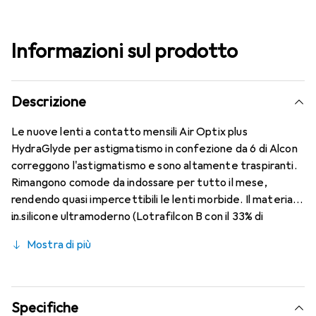
Informazioni sul prodotto
Descrizione
Le nuove lenti a contatto mensili Air Optix plus
HydraGlyde per astigmatismo in confezione da 6 di Alcon
correggono l'astigmatismo e sono altamente traspiranti.
Rimangono comode da indossare per tutto il mese,
rendendo quasi impercettibili le lenti morbide. Il materiale
in silicone ultramoderno (Lotrafilcon B con il 33% di
contenuto d'acqua) è combinato con il collaudato
Mostra di più
HydraGlyde Moisture Matrix e la nota tecnologia
SmartShield, garantendo le migliori caratteristiche di
indossabilità che conosci. Un comfort duraturo e senza
interruzioni per tutto il giorno con le lenti mensili.
Specifiche