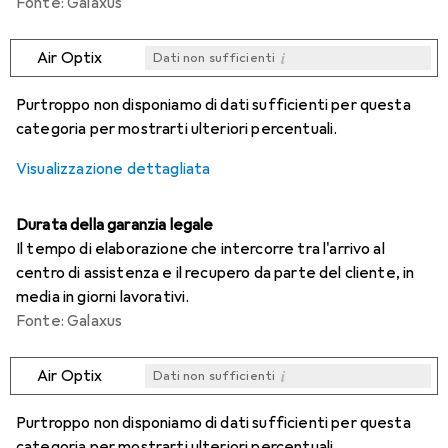
Fonte: Galaxus
i
Air Optix
Dati non sufficienti
i
i
i
i
Dati non sufficienti
Dati non sufficienti
Dati non sufficienti
Dati non sufficienti
Purtroppo non disponiamo di dati sufficienti per questa
categoria per mostrarti ulteriori percentuali.
Visualizzazione dettagliata
Durata della garanzia legale
Il tempo di elaborazione che intercorre tra l'arrivo al
centro di assistenza e il recupero da parte del cliente, in
media in giorni lavorativi.
Fonte: Galaxus
i
Air Optix
Dati non sufficienti
i
i
i
i
Dati non sufficienti
Dati non sufficienti
Dati non sufficienti
Dati non sufficienti
Purtroppo non disponiamo di dati sufficienti per questa
categoria per mostrarti ulteriori percentuali.