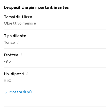
Le specifiche più importanti in sintesi
Tempi di utilizzo
Obiettivo mensile
Tipo di lente
i
Torico
i
Diottria
-9.5
i
No. di pezzi
6 pz.
Mostra di più