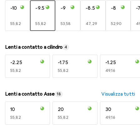
-10
-9.5
-9
-8.5
-8
-7
EUR
55,82
EUR
55,82
EUR
53,58
EUR
47,29
EUR
52,90
E
49
Lenti a contatto a cilindro
4
-2.25
-1.75
-1.25
EUR
55,82
EUR
55,82
EUR
49,16
Lenti a contatto Asse
Visualizza tutti
18
10
20
30
EUR
55,82
EUR
55,82
EUR
49,16