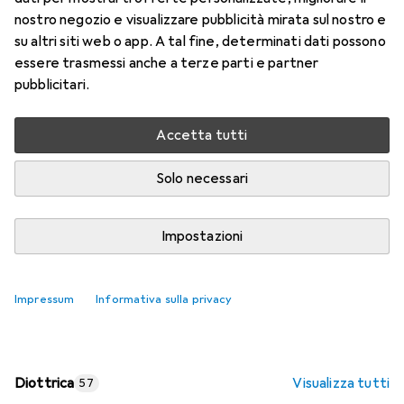
nostro negozio e visualizzare pubblicità mirata sul nostro e
Prezzo in EUR IVA incl.
su altri siti web o app. A tal fine, determinati dati possono
essere trasmessi anche a terze parti e partner
Valutazioni
pubblicitari.
Accetta tutti
Consegna tra lun, 17/8 e mer, 19/8
Più di 10 pezzi in stock presso il fornitore
Solo necessari
Aggiungi al carrello
Impostazioni
Confronta
Salva nella lista
Impressum
Informativa sulla privacy
spedizione gratuita
Diottrica
Visualizza tutti
57