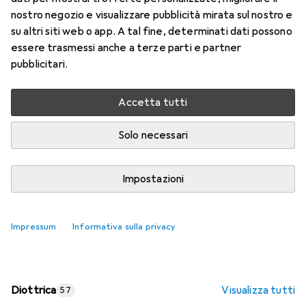
nostro negozio e visualizzare pubblicità mirata sul nostro e
Prezzo in EUR IVA incl.
su altri siti web o app. A tal fine, determinati dati possono
essere trasmessi anche a terze parti e partner
Valutazioni
pubblicitari.
Accetta tutti
Consegna tra lun, 17/8 e mer, 19/8
Più di 10 pezzi in stock presso il fornitore
Solo necessari
Aggiungi al carrello
Impostazioni
Confronta
Salva nella lista
Impressum
Informativa sulla privacy
spedizione gratuita
Diottrica
Visualizza tutti
57