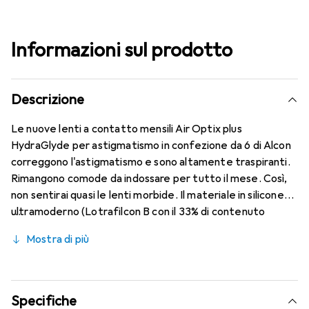
Informazioni sul prodotto
Descrizione
Le nuove lenti a contatto mensili Air Optix plus
HydraGlyde per astigmatismo in confezione da 6 di Alcon
correggono l'astigmatismo e sono altamente traspiranti.
Rimangono comode da indossare per tutto il mese. Così,
non sentirai quasi le lenti morbide. Il materiale in silicone
ultramoderno (Lotrafilcon B con il 33% di contenuto
d'acqua) è combinato con il collaudato HydraGlyde
Mostra di più
Moisture Matrix e la nota tecnologia SmartShield,
garantendo le migliori caratteristiche di indossabilità che
conosci. Un comfort duraturo e senza interruzioni per
tutto il giorno con le lenti mensili.
Specifiche