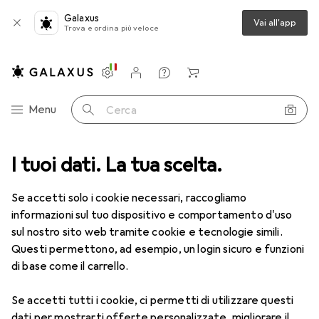
Galaxus
Vai all'app
Trova e ordina più veloce
Impostazioni
Conto cliente
Liste di confronto
Liste dei desideri
Carrello
Categoria Navigazione
Menu
Cerca
ca
I tuoi dati. La tua scelta.
Lenti a contatto
Air Optix HydraGlyde per l'astigmatismo 6
Se accetti solo i cookie necessari, raccogliamo
informazioni sul tuo dispositivo e comportamento d'uso
1 Immagine
sul nostro sito web tramite cookie e tecnologie simili.
EUR
47,29
Questi permettono, ad esempio, un login sicuro e funzioni
EUR
7,88
/
1pz.
Air Optix
HydraGlyde per
di base come il carrello.
l'astigmatismo 6
Se accetti tutti i cookie, ci permetti di utilizzare questi
-7, Obiettivo mensile, 6 pz., Torico
dati per mostrarti offerte personalizzate, migliorare il