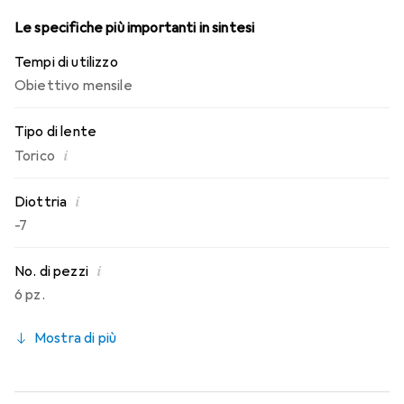
Le specifiche più importanti in sintesi
Tempi di utilizzo
Obiettivo mensile
Tipo di lente
i
Torico
i
Diottria
-7
i
No. di pezzi
6 pz.
Mostra di più