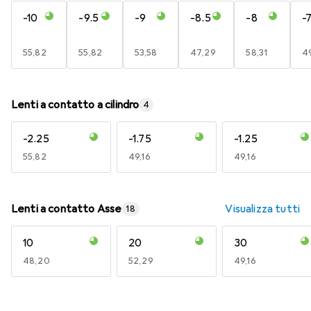
-10
-9.5
-9
-8.5
-8
-7
EUR
55,82
EUR
55,82
EUR
53,58
EUR
47,29
EUR
58,31
E
49
Lenti a contatto a cilindro
4
-2.25
-1.75
-1.25
EUR
55,82
EUR
49,16
EUR
49,16
Lenti a contatto Asse
Visualizza tutti
18
10
20
30
EUR
48,20
EUR
52,29
EUR
49,16