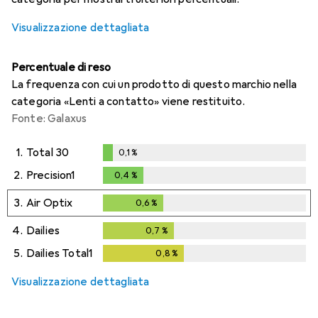
Visualizzazione dettagliata
Percentuale di reso
La frequenza con cui un prodotto di questo marchio nella
categoria «Lenti a contatto» viene restituito.
Fonte: Galaxus
1.
Total 30
0,1
%
0,1
%
2.
Precision1
0,4
%
0,4
%
3.
Air Optix
0,6
%
0,6
%
4.
Dailies
0,7
%
0,7
%
5.
Dailies Total1
0,8
%
0,8
%
Visualizzazione dettagliata