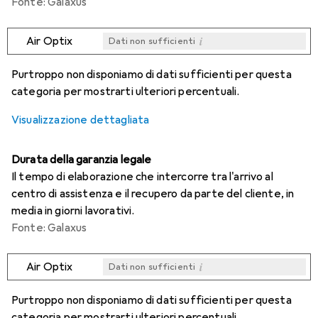
Fonte: Galaxus
i
Air Optix
Dati non sufficienti
i
i
i
i
Dati non sufficienti
Dati non sufficienti
Dati non sufficienti
Dati non sufficienti
Purtroppo non disponiamo di dati sufficienti per questa
categoria per mostrarti ulteriori percentuali.
Visualizzazione dettagliata
Durata della garanzia legale
Il tempo di elaborazione che intercorre tra l'arrivo al
centro di assistenza e il recupero da parte del cliente, in
media in giorni lavorativi.
Fonte: Galaxus
i
Air Optix
Dati non sufficienti
i
i
i
i
Dati non sufficienti
Dati non sufficienti
Dati non sufficienti
Dati non sufficienti
Purtroppo non disponiamo di dati sufficienti per questa
categoria per mostrarti ulteriori percentuali.