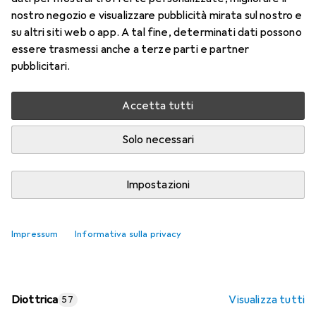
nostro negozio e visualizzare pubblicità mirata sul nostro e
Prezzo in EUR IVA incl.
su altri siti web o app. A tal fine, determinati dati possono
essere trasmessi anche a terze parti e partner
Valutazioni
pubblicitari.
Accetta tutti
Consegna tra lun, 17/8 e mer, 19/8
Più di 10 pezzi in stock presso il fornitore
Solo necessari
Aggiungi al carrello
Impostazioni
Confronta
Salva nella lista
Impressum
Informativa sulla privacy
spedizione gratuita
Diottrica
Visualizza tutti
57