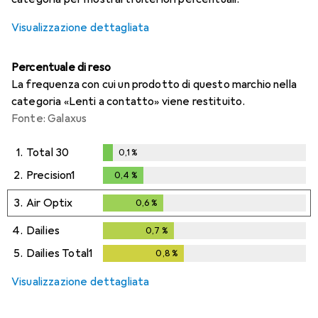
Visualizzazione dettagliata
Percentuale di reso
La frequenza con cui un prodotto di questo marchio nella
categoria «Lenti a contatto» viene restituito.
Fonte: Galaxus
1.
Total 30
0,1
%
0,1
%
2.
Precision1
0,4
%
0,4
%
3.
Air Optix
0,6
%
0,6
%
4.
Dailies
0,7
%
0,7
%
5.
Dailies Total1
0,8
%
0,8
%
Visualizzazione dettagliata