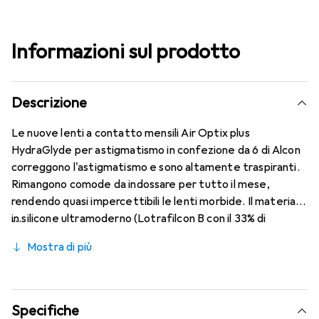
Informazioni sul prodotto
Descrizione
Le nuove lenti a contatto mensili Air Optix plus
HydraGlyde per astigmatismo in confezione da 6 di Alcon
correggono l'astigmatismo e sono altamente traspiranti.
Rimangono comode da indossare per tutto il mese,
rendendo quasi impercettibili le lenti morbide. Il materiale
in silicone ultramoderno (Lotrafilcon B con il 33% di
contenuto d'acqua) è combinato con il collaudato
Mostra di più
HydraGlyde Moisture Matrix e la nota tecnologia
SmartShield, garantendo le migliori caratteristiche di
indossabilità che conosci. Un comfort duraturo e senza
interruzioni per tutto il giorno con le lenti mensili.
Specifiche