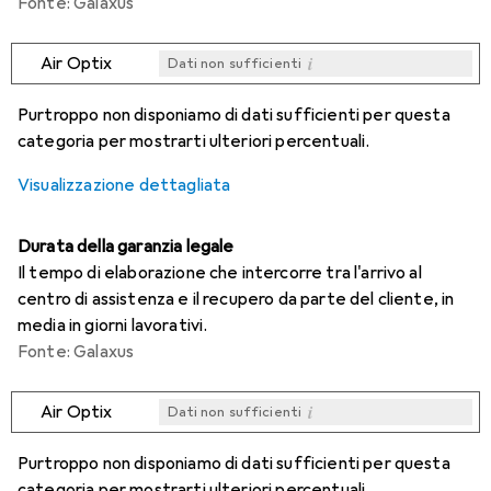
Fonte: Galaxus
i
Air Optix
Dati non sufficienti
i
i
i
i
Dati non sufficienti
Dati non sufficienti
Dati non sufficienti
Dati non sufficienti
Purtroppo non disponiamo di dati sufficienti per questa
categoria per mostrarti ulteriori percentuali.
Visualizzazione dettagliata
Durata della garanzia legale
Il tempo di elaborazione che intercorre tra l'arrivo al
centro di assistenza e il recupero da parte del cliente, in
media in giorni lavorativi.
Fonte: Galaxus
i
Air Optix
Dati non sufficienti
i
i
i
i
Dati non sufficienti
Dati non sufficienti
Dati non sufficienti
Dati non sufficienti
Purtroppo non disponiamo di dati sufficienti per questa
categoria per mostrarti ulteriori percentuali.