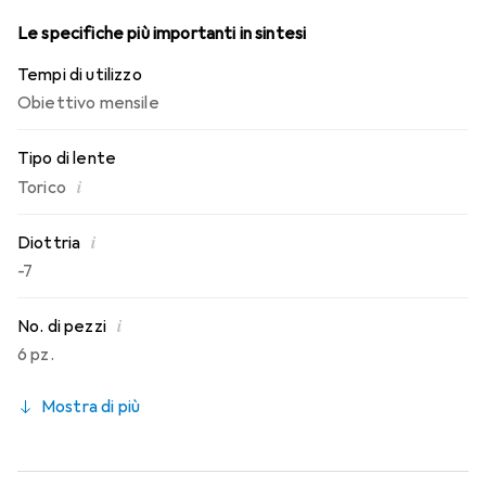
Le specifiche più importanti in sintesi
Tempi di utilizzo
Obiettivo mensile
Tipo di lente
i
Torico
i
Diottria
-7
i
No. di pezzi
6 pz.
Mostra di più