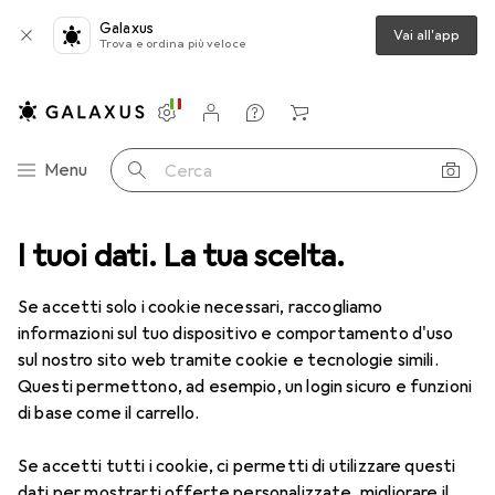
Galaxus
Vai all'app
Trova e ordina più veloce
Impostazioni
Conto cliente
Liste di confronto
Liste dei desideri
Carrello
Categoria Navigazione
Menu
Cerca
ca
I tuoi dati. La tua scelta.
Lenti a contatto
Air Optix HydraGlyde per l'astigmatismo 6
Se accetti solo i cookie necessari, raccogliamo
informazioni sul tuo dispositivo e comportamento d'uso
1 Immagine
sul nostro sito web tramite cookie e tecnologie simili.
EUR
48,20
Questi permettono, ad esempio, un login sicuro e funzioni
EUR
8,04
/
1pz.
Air Optix
HydraGlyde per
di base come il carrello.
l'astigmatismo 6
Se accetti tutti i cookie, ci permetti di utilizzare questi
-7, Obiettivo mensile, 6 pz., Torico
dati per mostrarti offerte personalizzate, migliorare il