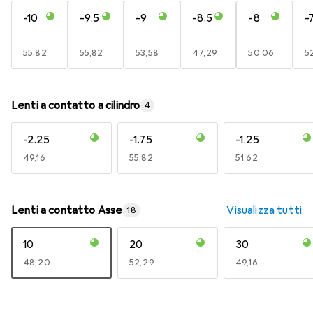
-10
-9.5
-9
-8.5
-8
-
EUR
55,82
EUR
55,82
EUR
53,58
EUR
47,29
EUR
50,06
E
5
Lenti a contatto a cilindro
4
-2.25
-1.75
-1.25
EUR
49,16
EUR
55,82
EUR
51,62
Lenti a contatto Asse
Visualizza tutti
18
10
20
30
EUR
48,20
EUR
52,29
EUR
49,16