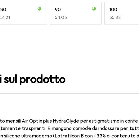
80
90
100
EUR
51,21
EUR
54,05
EUR
55,82
140
150
160
EUR
55,82
EUR
49,16
EUR
49,16
i sul prodotto
to mensili Air Optix plus HydraGlyde per astigmatismo in confe
ltamente traspiranti. Rimangono comode da indossare per tutto 
in silicone ultramoderno (Lotrafilcon B con il 33% di contenuto 