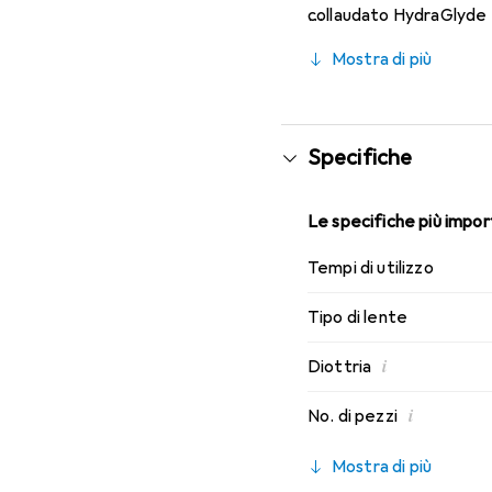
collaudato HydraGlyde M
indossabilità che conosc
Mostra di più
Specifiche
Le specifiche più import
Tempi di utilizzo
Tipo di lente
i
Diottria
i
No. di pezzi
Mostra di più