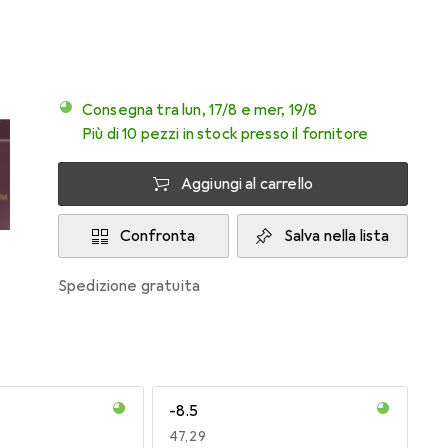
Consegna tra lun, 17/8 e mer, 19/8
Più di 10 pezzi in stock presso il fornitore
Aggiungi al carrello
Confronta
Salva nella lista
spedizione gratuita
-8.5
EUR
47,29