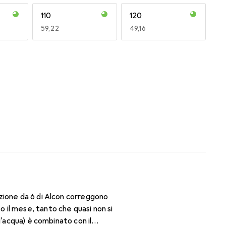
110
120
EUR
59,22
EUR
49,16
170
180
EUR
47,29
EUR
47,29
zione da 6 di Alcon correggono
il mese, tanto che quasi non si
d'acqua) è combinato con il