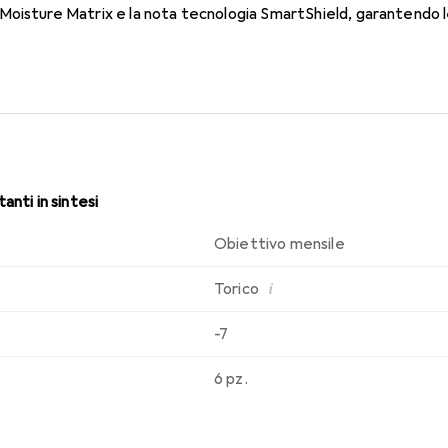
oisture Matrix e la nota tecnologia SmartShield, garantendo le 
i. Un comfort duraturo e senza interruzioni per tutto il giorno co
anti in sintesi
Obiettivo mensile
i
Torico
-7
6 pz.