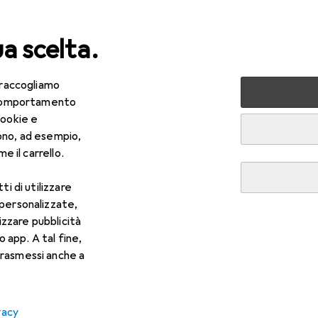
ua scelta.
 raccogliamo
lezza + Salute
Salute
Ottica
Lenti a contatto
Air
e comportamento
cookie e
ono, ad esempio,
e il carrello.
ti di utilizzare
 personalizzate,
lizzare pubblicità
o app. A tal fine,
rasmessi anche a
vacy