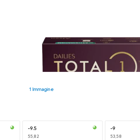
1 Immagine
-9.5
-9
EUR
55,82
EUR
53,58