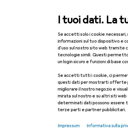
Cerca
I tuoi dati. La t
Se accetti solo i cookie necessari,
Categoria Navigazione
Tutte le categorie
Bel
Tutte le categorie
informazioni sul tuo dispositivo 
d'uso sul nostro sito web tramite 
Bellezza + Salute
tecnologie simili. Questi permett
un login sicuro e funzioni di base com
Salute
Se accetti tutti i cookie, ci permet
Ottica
questi dati per mostrarti offerte
Lenti a contatto
migliorare il nostro negozio e visua
mirata sul nostro e su altri siti web 
Lenti a contatto
determinati dati possono essere t
colorate
terze parti e partner pubblicitari.
Occhiali da computer
Impressum
Informativa sulla pri