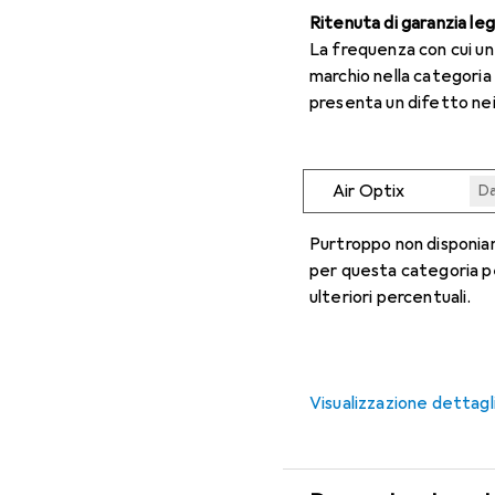
Ritenuta di garanzia le
La frequenza con cui u
marchio nella categoria
presenta un difetto nei
Air Optix
Da
Da
Da
Da
Da
Purtroppo non disponiam
per questa categoria p
ulteriori percentuali.
Visualizzazione dettagl