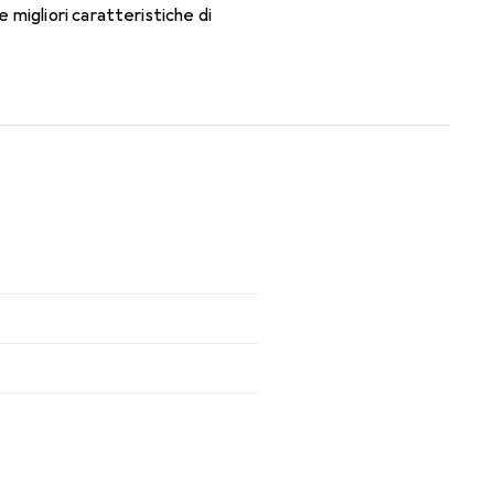
migliori caratteristiche di
n le lenti mensili.