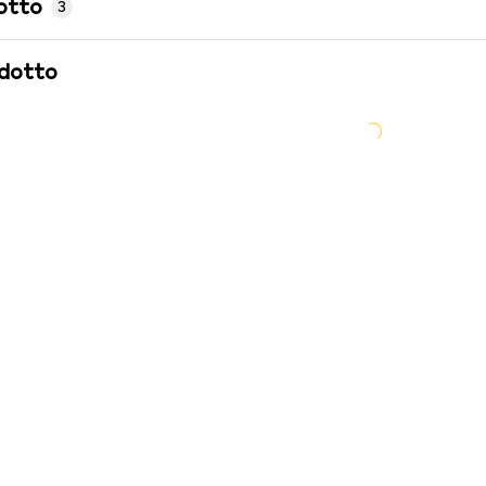
otto
3
odotto