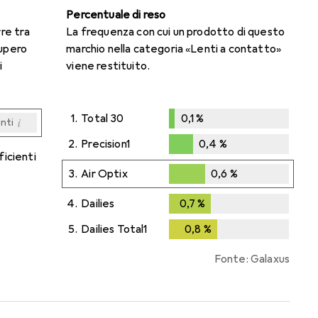
Percentuale di reso
rre tra
La frequenza con cui un prodotto di questo
cupero
marchio nella categoria «Lenti a contatto»
i
viene restituito.
1.
Total 30
0,1
%
i
enti
0,1
%
i
i
i
i
enti
enti
enti
enti
2.
Precision1
0,4
%
ficienti
0,4
%
3.
Air Optix
0,6
%
0,6
%
4.
Dailies
0,7
%
0,7
%
5.
Dailies Total1
0,8
%
0,8
%
Fonte: Galaxus