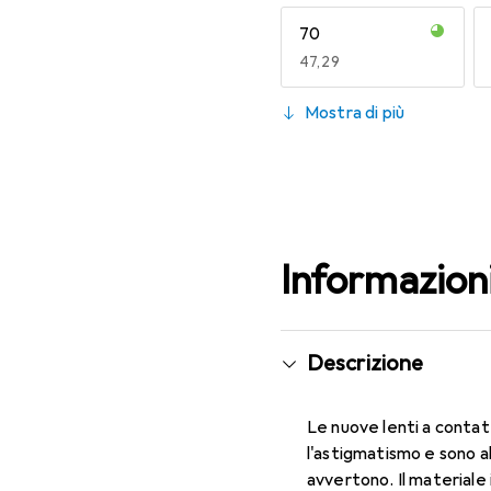
70
EUR
47,29
130
Mostra di più
EUR
59,22
Informazion
Descrizione
Le nuove lenti a contat
l'astigmatismo e sono a
avvertono. Il materiale 