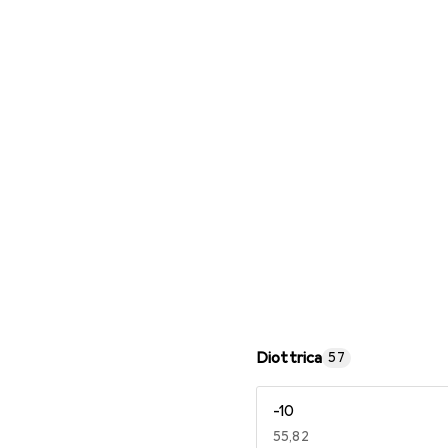
Occhiali da lettura
Diottrica
57
-10
EUR
55,82