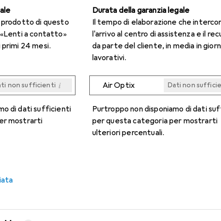
gale
Durata della garanzia legale
n prodotto di questo
Il tempo di elaborazione che interco
 «Lenti a contatto»
l'arrivo al centro di assistenza e il re
 primi 24 mesi.
da parte del cliente, in media in giorn
lavorativi.
i
Air Optix
ti non sufficienti
Dati non suffici
i
i
i
i
ti non sufficienti
ti non sufficienti
ti non sufficienti
ti non sufficienti
Dati non suffici
Dati non suffici
Dati non suffici
Dati non suffici
o di dati sufficienti
Purtroppo non disponiamo di dati suf
er mostrarti
per questa categoria per mostrarti
ulteriori percentuali.
iata