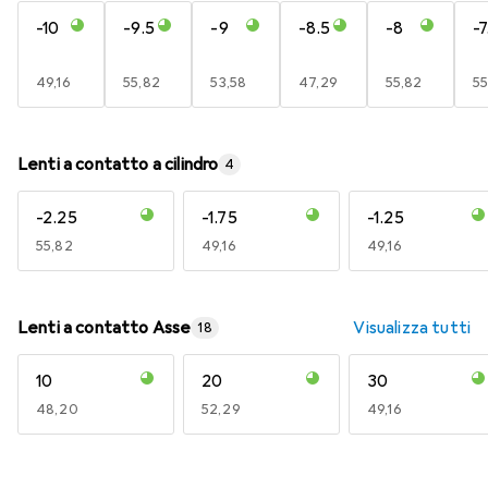
-10
-9.5
-9
-8.5
-8
-7
EUR
49,16
EUR
55,82
EUR
53,58
EUR
47,29
EUR
55,82
E
55
Lenti a contatto a cilindro
4
-2.25
-1.75
-1.25
EUR
55,82
EUR
49,16
EUR
49,16
Lenti a contatto Asse
Visualizza tutti
18
10
20
30
EUR
48,20
EUR
52,29
EUR
49,16