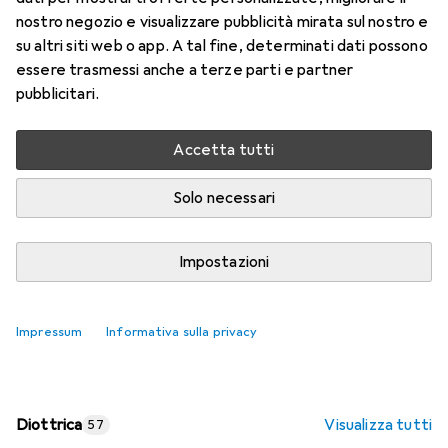
nostro negozio e visualizzare pubblicità mirata sul nostro e
Prezzo in EUR IVA incl.
su altri siti web o app. A tal fine, determinati dati possono
essere trasmessi anche a terze parti e partner
Valutazioni
pubblicitari.
Accetta tutti
Consegna tra lun, 17/8 e mer, 19/8
Più di 10 pezzi in stock presso il fornitore
Solo necessari
Aggiungi al carrello
Impostazioni
Confronta
Salva nella lista
Impressum
Informativa sulla privacy
spedizione gratuita
Diottrica
Visualizza tutti
57