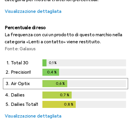
Visualizzazione dettagliata
Percentuale di reso
La frequenza con cui un prodotto di questo marchio nella
categoria «Lenti a contatto» viene restituito.
Fonte: Galaxus
1.
Total 30
0,1
%
0,1
%
2.
Precision1
0,4
%
0,4
%
3.
Air Optix
0,6
%
0,6
%
4.
Dailies
0,7
%
0,7
%
5.
Dailies Total1
0,8
%
0,8
%
Visualizzazione dettagliata