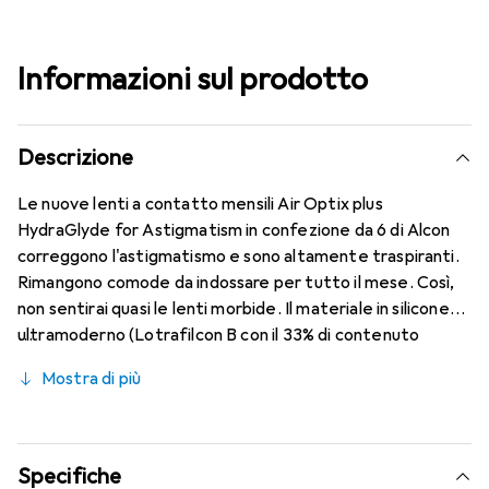
Informazioni sul prodotto
Descrizione
Le nuove lenti a contatto mensili Air Optix plus
HydraGlyde for Astigmatism in confezione da 6 di Alcon
correggono l'astigmatismo e sono altamente traspiranti.
Rimangono comode da indossare per tutto il mese. Così,
non sentirai quasi le lenti morbide. Il materiale in silicone
ultramoderno (Lotrafilcon B con il 33% di contenuto
d'acqua) è combinato con il collaudato HydraGlyde
Mostra di più
Moisture Matrix e la nota tecnologia SmartShield,
garantendo le migliori caratteristiche di indossabilità che
conosci. Un comfort e un'esperienza di utilizzo senza
interruzioni per tutto il giorno.
Specifiche