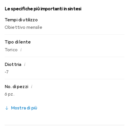
Le specifiche più importanti in sintesi
Tempi di utilizzo
Obiettivo mensile
Tipo di lente
i
Torico
i
Diottria
-7
i
No. di pezzi
6 pz.
Mostra di più