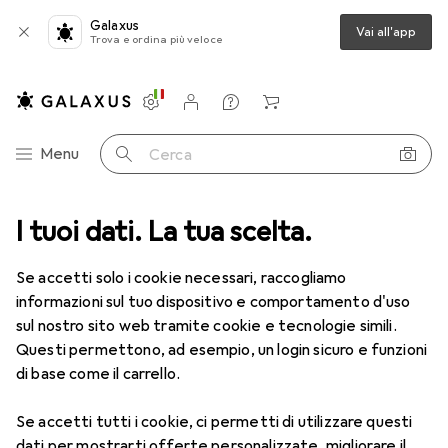
Galaxus
Vai all'app
Trova e ordina più veloce
Impostazioni
Conto cliente
Liste di confronto
Liste dei desideri
Carrello
Categoria Navigazione
Menu
Cerca
ca
I tuoi dati. La tua scelta.
Lenti a contatto
Air Optix HydraGlyde per l'astigmatismo 6
Se accetti solo i cookie necessari, raccogliamo
informazioni sul tuo dispositivo e comportamento d'uso
1 Immagine
sul nostro sito web tramite cookie e tecnologie simili.
EUR
47,29
Questi permettono, ad esempio, un login sicuro e funzioni
EUR
7,88
/
1pz.
Air Optix
HydraGlyde per
di base come il carrello.
l'astigmatismo 6
Se accetti tutti i cookie, ci permetti di utilizzare questi
-7, Obiettivo mensile, 6 pz., Torico
dati per mostrarti offerte personalizzate, migliorare il