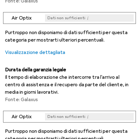
Fonte: Galaxus
i
Air Optix
Dati non sufficienti
i
i
i
i
Dati non sufficienti
Dati non sufficienti
Dati non sufficienti
Dati non sufficienti
Purtroppo non disponiamo di dati sufficienti per questa
categoria per mostrarti ulteriori percentuali.
Visualizzazione dettagliata
Durata della garanzia legale
Il tempo di elaborazione che intercorre tra l'arrivo al
centro di assistenza e il recupero da parte del cliente, in
media in giorni lavorativi.
Fonte: Galaxus
i
Air Optix
Dati non sufficienti
i
i
i
i
Dati non sufficienti
Dati non sufficienti
Dati non sufficienti
Dati non sufficienti
Purtroppo non disponiamo di dati sufficienti per questa
categoria per mostrarti ulteriori percentuali.