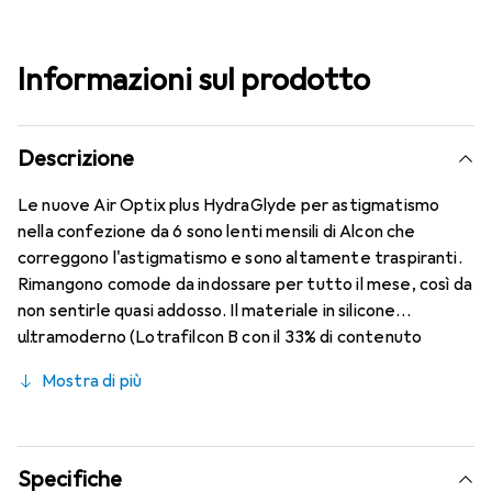
Informazioni sul prodotto
Descrizione
Le nuove Air Optix plus HydraGlyde per astigmatismo
nella confezione da 6 sono lenti mensili di Alcon che
correggono l'astigmatismo e sono altamente traspiranti.
Rimangono comode da indossare per tutto il mese, così da
non sentirle quasi addosso. Il materiale in silicone
ultramoderno (Lotrafilcon B con il 33% di contenuto
d'acqua) è combinato con la collaudata HydraGlyde
Mostra di più
Moisture Matrix e, insieme alla nota tecnologia
SmartShield, offre le migliori caratteristiche di
portabilità. Goditi un comfort duraturo e senza
interruzioni durante tutto il giorno con queste lenti
Specifiche