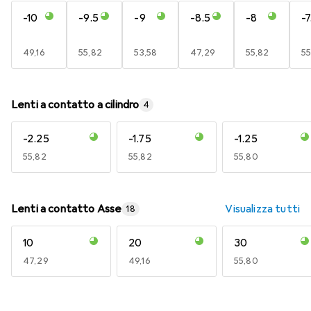
-10
-9.5
-9
-8.5
-8
-7
EUR
49,16
EUR
55,82
EUR
53,58
EUR
47,29
EUR
55,82
E
55
Lenti a contatto a cilindro
4
-2.25
-1.75
-1.25
EUR
55,82
EUR
55,82
EUR
55,80
Lenti a contatto Asse
Visualizza tutti
18
10
20
30
EUR
47,29
EUR
49,16
EUR
55,80