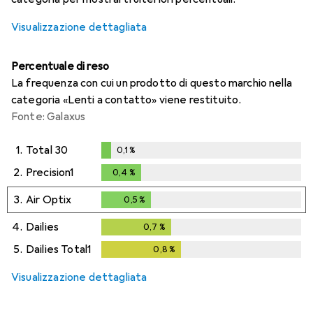
Visualizzazione dettagliata
Percentuale di reso
La frequenza con cui un prodotto di questo marchio nella
categoria «Lenti a contatto» viene restituito.
Fonte: Galaxus
1.
Total 30
0,1
%
0,1
%
2.
Precision1
0,4
%
0,4
%
3.
Air Optix
0,5
%
0,5
%
4.
Dailies
0,7
%
0,7
%
5.
Dailies Total1
0,8
%
0,8
%
Visualizzazione dettagliata