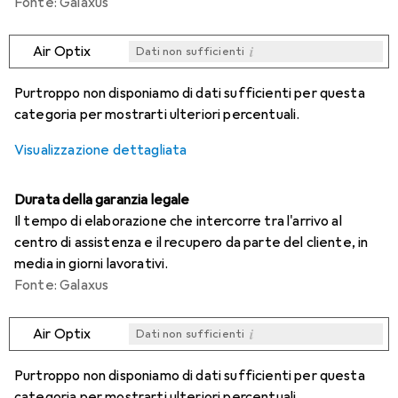
Fonte: Galaxus
i
Air Optix
Dati non sufficienti
i
i
i
i
Dati non sufficienti
Dati non sufficienti
Dati non sufficienti
Dati non sufficienti
Purtroppo non disponiamo di dati sufficienti per questa
categoria per mostrarti ulteriori percentuali.
Visualizzazione dettagliata
Durata della garanzia legale
Il tempo di elaborazione che intercorre tra l'arrivo al
centro di assistenza e il recupero da parte del cliente, in
media in giorni lavorativi.
Fonte: Galaxus
i
Air Optix
Dati non sufficienti
i
i
i
i
Dati non sufficienti
Dati non sufficienti
Dati non sufficienti
Dati non sufficienti
Purtroppo non disponiamo di dati sufficienti per questa
categoria per mostrarti ulteriori percentuali.