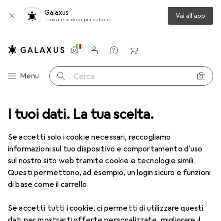
Galaxus
Vai all'app
Trova e ordina più veloce
Impostazioni
Conto cliente
Liste di confronto
Liste dei desideri
Carrello
Categoria Navigazione
Menu
Cerca
ca
I tuoi dati. La tua scelta.
Lenti a contatto
Air Optix HydraGlyde per l'astigmatismo 6
Se accetti solo i cookie necessari, raccogliamo
informazioni sul tuo dispositivo e comportamento d'uso
1 Immagine
sul nostro sito web tramite cookie e tecnologie simili.
EUR
47,22
Questi permettono, ad esempio, un login sicuro e funzioni
EUR
7,87
/
1pz.
Air Optix
HydraGlyde per
di base come il carrello.
l'astigmatismo 6
Se accetti tutti i cookie, ci permetti di utilizzare questi
-2.25, Obiettivo mensile, 6 pz., Torico
dati per mostrarti offerte personalizzate, migliorare il