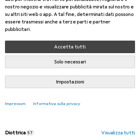
nostro negozio e visualizzare pubblicità mirata sul nostro e
Prezzo in EUR IVA incl.
su altri siti web o app. A tal fine, determinati dati possono
essere trasmessi anche a terze parti e partner
Valutazioni
pubblicitari.
Accetta tutti
Consegna tra ven, 14/8 e mar, 18/8
Più di 10 pezzi in stock presso il fornitore
Solo necessari
Aggiungi al carrello
Impostazioni
Confronta
Salva nella lista
Impressum
Informativa sulla privacy
spedizione gratuita
Diottrica
Visualizza tutti
57