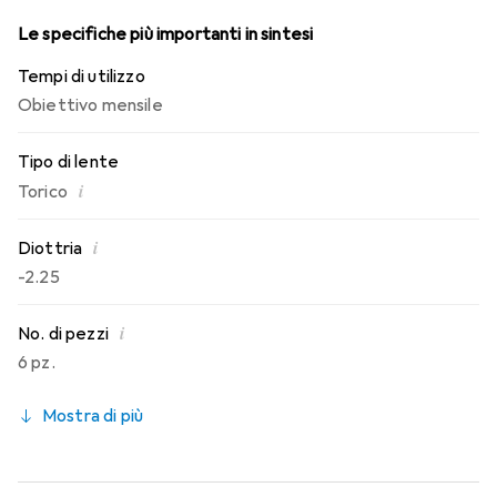
mensili.
Le specifiche più importanti in sintesi
Tempi di utilizzo
Obiettivo mensile
Tipo di lente
i
Torico
i
Diottria
-2.25
i
No. di pezzi
6 pz.
Mostra di più