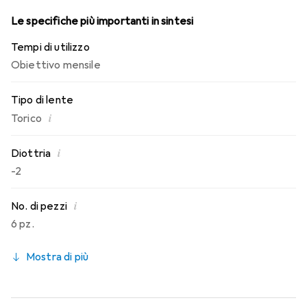
Le specifiche più importanti in sintesi
Tempi di utilizzo
Obiettivo mensile
Tipo di lente
i
Torico
i
Diottria
-2
i
No. di pezzi
6 pz.
Mostra di più