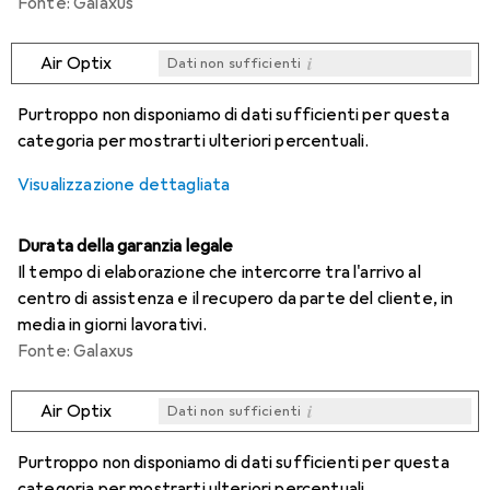
Fonte: Galaxus
i
Air Optix
Dati non sufficienti
i
i
i
i
Dati non sufficienti
Dati non sufficienti
Dati non sufficienti
Dati non sufficienti
Purtroppo non disponiamo di dati sufficienti per questa
categoria per mostrarti ulteriori percentuali.
Visualizzazione dettagliata
Durata della garanzia legale
Il tempo di elaborazione che intercorre tra l'arrivo al
centro di assistenza e il recupero da parte del cliente, in
media in giorni lavorativi.
Fonte: Galaxus
i
Air Optix
Dati non sufficienti
i
i
i
i
Dati non sufficienti
Dati non sufficienti
Dati non sufficienti
Dati non sufficienti
Purtroppo non disponiamo di dati sufficienti per questa
categoria per mostrarti ulteriori percentuali.