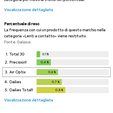
Visualizzazione dettagliata
Percentuale di reso
La frequenza con cui un prodotto di questo marchio nella
categoria «Lenti a contatto» viene restituito.
Fonte: Galaxus
1.
Total 30
0,1
%
0,1
%
2.
Precision1
0,4
%
0,4
%
3.
Air Optix
0,6
%
0,6
%
4.
Dailies
0,7
%
0,7
%
5.
Dailies Total1
0,8
%
0,8
%
Visualizzazione dettagliata