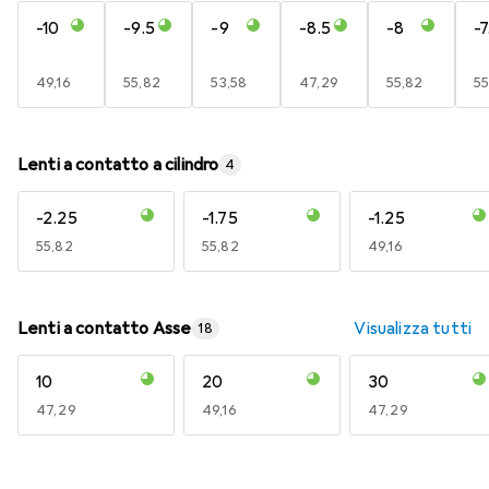
-10
-9.5
-9
-8.5
-8
-7
EUR
49,16
EUR
55,82
EUR
53,58
EUR
47,29
EUR
55,82
E
55
Lenti a contatto a cilindro
4
-2.25
-1.75
-1.25
EUR
55,82
EUR
55,82
EUR
49,16
Lenti a contatto Asse
Visualizza tutti
18
10
20
30
EUR
47,29
EUR
49,16
EUR
47,29