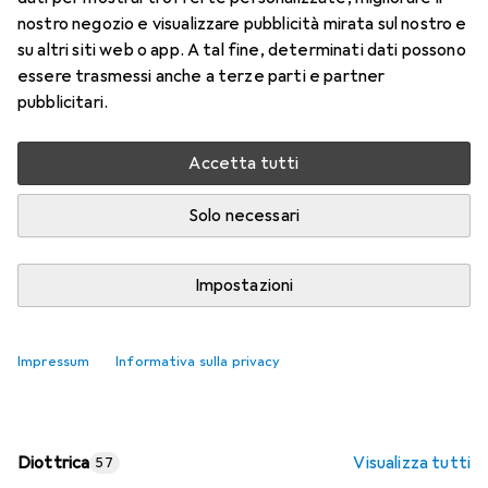
nostro negozio e visualizzare pubblicità mirata sul nostro e
Prezzo in EUR IVA incl.
su altri siti web o app. A tal fine, determinati dati possono
essere trasmessi anche a terze parti e partner
Valutazioni
pubblicitari.
Accetta tutti
Consegna tra lun, 17/8 e mer, 19/8
Più di 10 pezzi in stock presso il fornitore
Solo necessari
Aggiungi al carrello
Impostazioni
Confronta
Salva nella lista
Impressum
Informativa sulla privacy
spedizione gratuita
Diottrica
Visualizza tutti
57