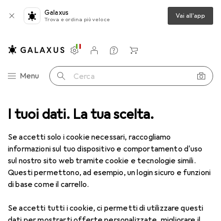
Galaxus
Vai all'app
Trova e ordina più veloce
Impostazioni
Conto cliente
Liste di confronto
Liste dei desideri
Carrello
Categoria Navigazione
Menu
Cerca
ca
I tuoi dati. La tua scelta.
Lenti a contatto
Air Optix HydraGlyde per l'astigmatismo 6
Se accetti solo i cookie necessari, raccogliamo
informazioni sul tuo dispositivo e comportamento d'uso
1 Immagine
sul nostro sito web tramite cookie e tecnologie simili.
EUR
50,93
Questi permettono, ad esempio, un login sicuro e funzioni
EUR
8,49
/
1pz.
Air Optix
HydraGlyde per
di base come il carrello.
l'astigmatismo 6
Se accetti tutti i cookie, ci permetti di utilizzare questi
-2, Obiettivo mensile, 6 pz., Torico
dati per mostrarti offerte personalizzate, migliorare il