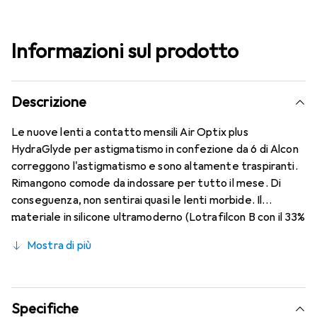
Informazioni sul prodotto
Descrizione
Le nuove lenti a contatto mensili Air Optix plus
HydraGlyde per astigmatismo in confezione da 6 di Alcon
correggono l'astigmatismo e sono altamente traspiranti.
Rimangono comode da indossare per tutto il mese. Di
conseguenza, non sentirai quasi le lenti morbide. Il
materiale in silicone ultramoderno (Lotrafilcon B con il 33%
di contenuto d'acqua) è combinato con la nota tecnologia
Mostra di più
HydraGlyde Moisture Matrix e offre le migliori
caratteristiche di indossabilità che conosci. Comfort e
assenza di fastidi per tutto il giorno con queste lenti
mensili.
Specifiche