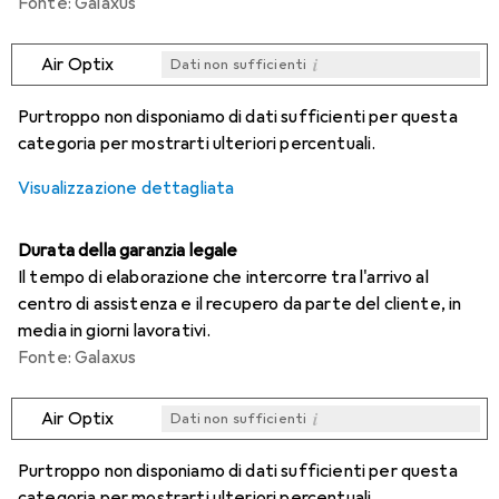
Fonte: Galaxus
i
Air Optix
Dati non sufficienti
i
i
i
i
Dati non sufficienti
Dati non sufficienti
Dati non sufficienti
Dati non sufficienti
Purtroppo non disponiamo di dati sufficienti per questa
categoria per mostrarti ulteriori percentuali.
Visualizzazione dettagliata
Durata della garanzia legale
Il tempo di elaborazione che intercorre tra l'arrivo al
centro di assistenza e il recupero da parte del cliente, in
media in giorni lavorativi.
Fonte: Galaxus
i
Air Optix
Dati non sufficienti
i
i
i
i
Dati non sufficienti
Dati non sufficienti
Dati non sufficienti
Dati non sufficienti
Purtroppo non disponiamo di dati sufficienti per questa
categoria per mostrarti ulteriori percentuali.