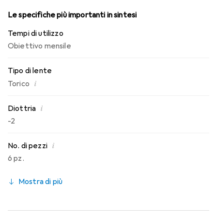
Le specifiche più importanti in sintesi
Tempi di utilizzo
Obiettivo mensile
Tipo di lente
i
Torico
i
Diottria
-2
i
No. di pezzi
6 pz.
Mostra di più