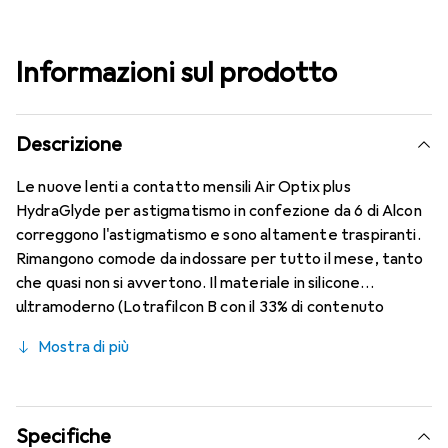
Informazioni sul prodotto
Descrizione
Le nuove lenti a contatto mensili Air Optix plus
HydraGlyde per astigmatismo in confezione da 6 di Alcon
correggono l'astigmatismo e sono altamente traspiranti.
Rimangono comode da indossare per tutto il mese, tanto
che quasi non si avvertono. Il materiale in silicone
ultramoderno (Lotrafilcon B con il 33% di contenuto
d'acqua) è combinato con la nota tecnologia HydraGlyde
Mostra di più
Moisture Matrix e la conosciuta tecnologia SmartShield,
garantendo le migliori caratteristiche di indossabilità che
conosci. Comfort e assenza di fastidi per tutto il giorno
con le lenti mensili.
Specifiche