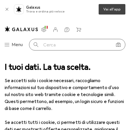
Galaxus
Vai all'app
Trova e ordina più veloce
Impostazioni
Conto cliente
Liste di confronto
Liste dei desideri
Carrello
Categoria Navigazione
Menu
Cerca
I tuoi dati. La tua scelta.
Lenti a contatto
Air Optix più HydraGlyde per l'astigmatismo
Se accetti solo i cookie necessari, raccogliamo
informazioni sul tuo dispositivo e comportamento d'uso
1 Immagine
sul nostro sito web tramite cookie e tecnologie simili.
EUR
49,16
Questi permettono, ad esempio, un login sicuro e funzioni
EUR
8,20
/
1pz.
Air Optix
più HydraGlyde per
di base come il carrello.
l'astigmatismo
Se accetti tutti i cookie, ci permetti di utilizzare questi
-2, Obiettivo mensile, 6 pz., Torico
dati per mostrarti offerte personalizzate, migliorare il