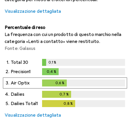
Visualizzazione dettagliata
Percentuale di reso
La frequenza con cui un prodotto di questo marchio nella
categoria «Lenti a contatto» viene restituito.
Fonte: Galaxus
1.
Total 30
0,1
%
0,1
%
2.
Precision1
0,4
%
0,4
%
3.
Air Optix
0,6
%
0,6
%
4.
Dailies
0,7
%
0,7
%
5.
Dailies Total1
0,8
%
0,8
%
Visualizzazione dettagliata