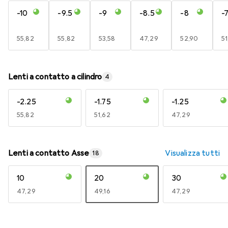
-10
-9.5
-9
-8.5
-8
-7
EUR
55,82
EUR
55,82
EUR
53,58
EUR
47,29
EUR
52,90
E
51
Lenti a contatto a cilindro
4
-2.25
-1.75
-1.25
EUR
55,82
EUR
51,62
EUR
47,29
Lenti a contatto Asse
Visualizza tutti
18
10
20
30
EUR
47,29
EUR
49,16
EUR
47,29