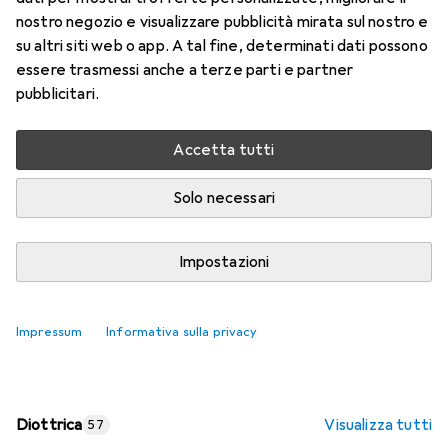
nostro negozio e visualizzare pubblicità mirata sul nostro e
Prezzo in EUR IVA incl.
su altri siti web o app. A tal fine, determinati dati possono
essere trasmessi anche a terze parti e partner
Valutazioni
pubblicitari.
Accetta tutti
Consegna tra lun, 17/8 e mer, 19/8
Più di 10 pezzi in stock presso il fornitore
Solo necessari
Aggiungi al carrello
Impostazioni
Confronta
Salva nella lista
Impressum
Informativa sulla privacy
spedizione gratuita
Diottrica
Visualizza tutti
57