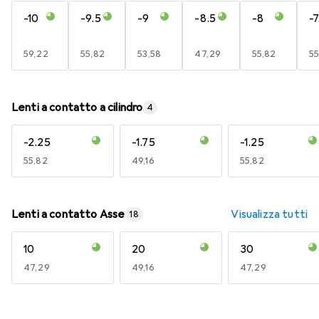
-10
-9.5
-9
-8.5
-8
-7
EUR
59,22
EUR
55,82
EUR
53,58
EUR
47,29
EUR
55,82
E
55
Lenti a contatto a cilindro
4
-2.25
-1.75
-1.25
EUR
55,82
EUR
49,16
EUR
55,82
Lenti a contatto Asse
Visualizza tutti
18
10
20
30
EUR
47,29
EUR
49,16
EUR
47,29