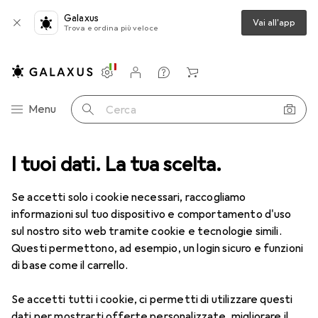
Galaxus
Vai all'app
Trova e ordina più veloce
Impostazioni
Conto cliente
Liste di confronto
Liste dei desideri
Carrello
Categoria Navigazione
Menu
Cerca
I tuoi dati. La tua scelta.
Lenti a contatto
Air Optix più HydraGlyde per l'astigmatismo
Se accetti solo i cookie necessari, raccogliamo
informazioni sul tuo dispositivo e comportamento d'uso
1 Immagine
sul nostro sito web tramite cookie e tecnologie simili.
EUR
49,16
Questi permettono, ad esempio, un login sicuro e funzioni
EUR
8,20
/
1pz.
Air Optix
più HydraGlyde per
di base come il carrello.
l'astigmatismo
Se accetti tutti i cookie, ci permetti di utilizzare questi
-2, Obiettivo mensile, 6 pz., Torico
dati per mostrarti offerte personalizzate, migliorare il