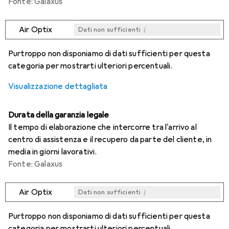
Fonte: Galaxus
i
Air Optix
Dati non sufficienti
i
i
i
i
Dati non sufficienti
Dati non sufficienti
Dati non sufficienti
Dati non sufficienti
Purtroppo non disponiamo di dati sufficienti per questa
categoria per mostrarti ulteriori percentuali.
Visualizzazione dettagliata
Durata della garanzia legale
Il tempo di elaborazione che intercorre tra l'arrivo al
centro di assistenza e il recupero da parte del cliente, in
media in giorni lavorativi.
Fonte: Galaxus
i
Air Optix
Dati non sufficienti
i
i
i
i
Dati non sufficienti
Dati non sufficienti
Dati non sufficienti
Dati non sufficienti
Purtroppo non disponiamo di dati sufficienti per questa
categoria per mostrarti ulteriori percentuali.