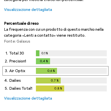
Visualizzazione dettagliata
Percentuale di reso
La frequenza con cui un prodotto di questo marchio nella
categoria «Lenti a contatto» viene restituito.
Fonte: Galaxus
1.
Total 30
0,1
%
0,1
%
2.
Precision1
0,4
%
0,4
%
3.
Air Optix
0,6
%
0,6
%
4.
Dailies
0,7
%
0,7
%
5.
Dailies Total1
0,8
%
0,8
%
Visualizzazione dettagliata