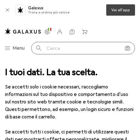
Galaxus
Vai all'app
Trova e ordina più veloce
Impostazioni
Conto cliente
Liste di confronto
Liste dei desideri
Carrello
Categoria Navigazione
Menu
Cerca
I tuoi dati. La tua scelta.
Lenti a contatto
Air Optix più HydraGlyde per l'astigmatismo
Se accetti solo i cookie necessari, raccogliamo
informazioni sul tuo dispositivo e comportamento d'uso
1 Immagine
sul nostro sito web tramite cookie e tecnologie simili.
EUR
55,82
Questi permettono, ad esempio, un login sicuro e funzioni
EUR
9,31
/
1pz.
Air Optix
più HydraGlyde per
di base come il carrello.
l'astigmatismo
Se accetti tutti i cookie, ci permetti di utilizzare questi
-2, Obiettivo mensile, 6 pz., Torico
dati per mostrarti offerte personalizzate, migliorare il