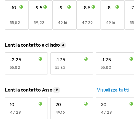
-10
-9.5
-9
-8.5
-8
-7
EUR
55,82
EUR
59,22
EUR
49,16
EUR
47,29
EUR
49,16
E
55
Lenti a contatto a cilindro
4
-2.25
-1.75
-1.25
EUR
55,82
EUR
55,82
EUR
55,80
Lenti a contatto Asse
Visualizza tutti
18
10
20
30
EUR
47,29
EUR
49,16
EUR
47,29