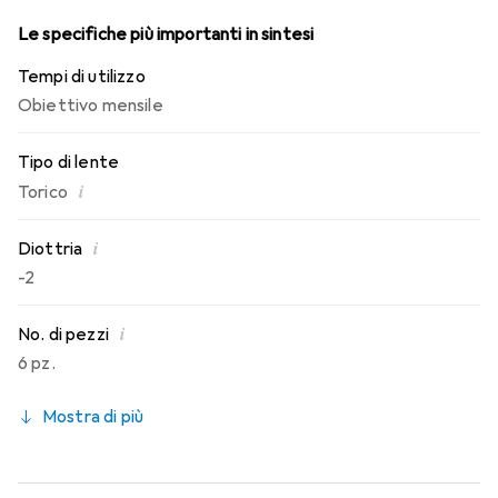
Le specifiche più importanti in sintesi
Tempi di utilizzo
Obiettivo mensile
Tipo di lente
i
Torico
i
Diottria
-2
i
No. di pezzi
6 pz.
Mostra di più