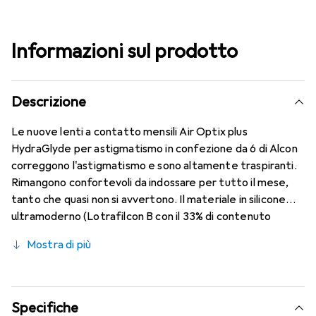
Informazioni sul prodotto
Descrizione
Le nuove lenti a contatto mensili Air Optix plus
HydraGlyde per astigmatismo in confezione da 6 di Alcon
correggono l'astigmatismo e sono altamente traspiranti.
Rimangono confortevoli da indossare per tutto il mese,
tanto che quasi non si avvertono. Il materiale in silicone
ultramoderno (Lotrafilcon B con il 33% di contenuto
d'acqua) è combinato con la rinomata tecnologia
Mostra di più
HydraGlyde Moisture Matrix e la conosciuta tecnologia
SmartShield, offrendo le migliori caratteristiche di
comfort che conosci. Un indossare confortevole e senza
interruzioni per tutto il giorno con le lenti mensili.
Specifiche