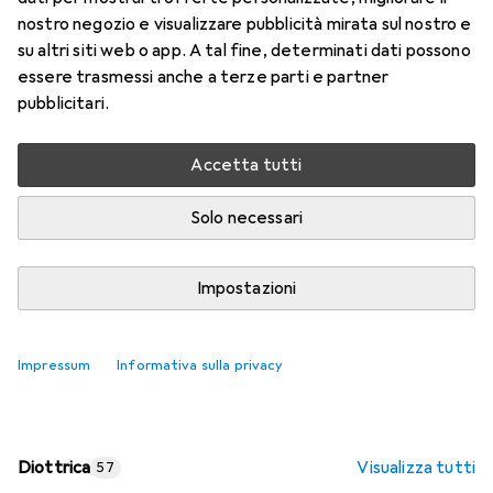
nostro negozio e visualizzare pubblicità mirata sul nostro e
Prezzo in EUR IVA incl.
su altri siti web o app. A tal fine, determinati dati possono
essere trasmessi anche a terze parti e partner
Valutazioni
pubblicitari.
Accetta tutti
Consegna tra lun, 17/8 e mer, 19/8
Più di 10 pezzi in stock presso il fornitore
Solo necessari
Aggiungi al carrello
Impostazioni
Confronta
Salva nella lista
Impressum
Informativa sulla privacy
spedizione gratuita
Diottrica
Visualizza tutti
57