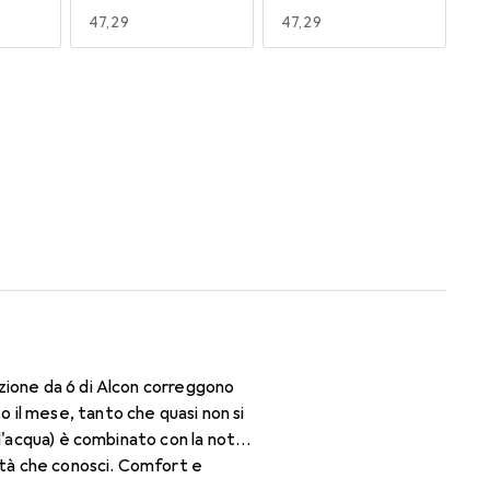
EUR
47,29
EUR
47,29
170
180
EUR
47,29
EUR
47,29
zione da 6 di Alcon correggono
il mese, tanto che quasi non si
d'acqua) è combinato con la nota
lità che conosci. Comfort e