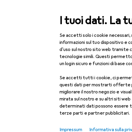
Cerca
I tuoi dati. La t
Se accetti solo i cookie necessari,
Categoria Navigazione
Tutte le categorie
Bel
Tutte le categorie
informazioni sul tuo dispositivo 
d'uso sul nostro sito web tramite 
Bellezza + Salute
tecnologie simili. Questi permett
un login sicuro e funzioni di base com
Salute
Se accetti tutti i cookie, ci permet
Ottica
questi dati per mostrarti offerte
Lenti a contatto
migliorare il nostro negozio e visua
mirata sul nostro e su altri siti web 
Lenti a contatto
determinati dati possono essere t
colorate
terze parti e partner pubblicitari.
Occhiali da computer
Impressum
Informativa sulla pri