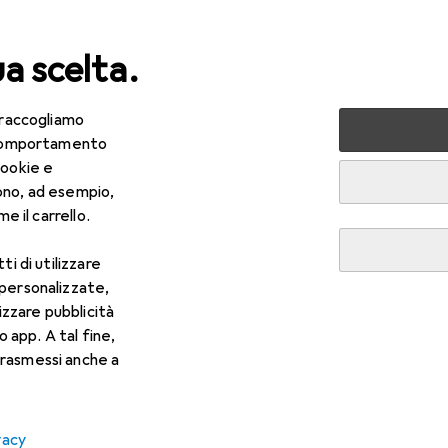
ua scelta.
 raccogliamo
lezza + Salute
Salute
Ottica
Lenti a contatto
Air
e comportamento
cookie e
ono, ad esempio,
e il carrello.
ti di utilizzare
 personalizzate,
lizzare pubblicità
o app. A tal fine,
rasmessi anche a
vacy