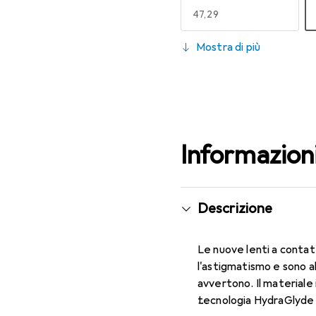
EUR
47,29
130
Mostra di più
EUR
47,29
Informazion
Descrizione
Le nuove lenti a contat
l'astigmatismo e sono a
avvertono. Il materiale 
tecnologia HydraGlyde M