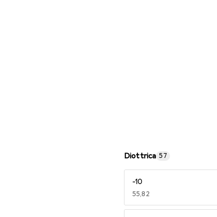
Occhiali da lettura
Diottrica
57
-10
EUR
55,82