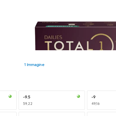
1 Immagine
-9.5
-9
EUR
59,22
EUR
49,16