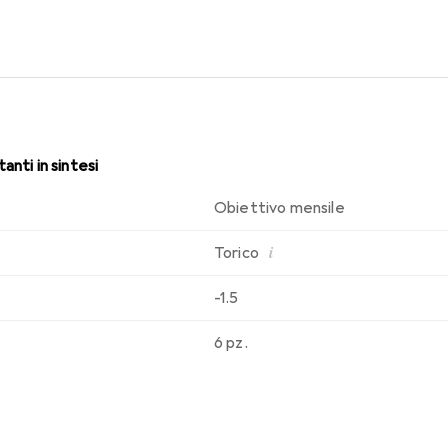
utto il giorno con queste lenti mensili.
anti in sintesi
Obiettivo mensile
i
Torico
-1.5
6 pz.