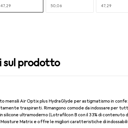
EUR
47,29
EUR
50,06
EUR
47,29
140
150
160
EUR
47,29
EUR
49,16
EUR
50,06
i sul prodotto
to mensili Air Optix plus HydraGlyde per astigmatismo in confe
ltamente traspiranti. Rimangono comode da indossare per tutto 
in silicone ultramoderno (Lotrafilcon B con il 33% di contenuto 
oisture Matrix e offre le migliori caratteristiche di indossabi