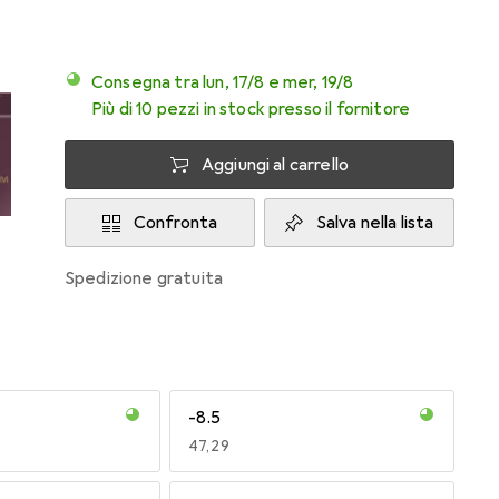
Consegna tra lun, 17/8 e mer, 19/8
Più di 10 pezzi in stock presso il fornitore
Aggiungi al carrello
Confronta
Salva nella lista
spedizione gratuita
-8.5
EUR
47,29