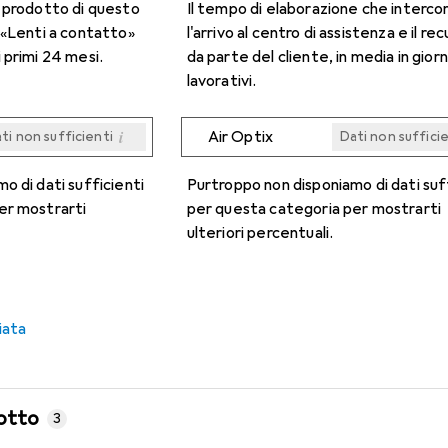
n prodotto di questo
Il tempo di elaborazione che interco
 «Lenti a contatto»
l'arrivo al centro di assistenza e il re
 primi 24 mesi.
da parte del cliente, in media in giorn
lavorativi.
i
Air Optix
ti non sufficienti
Dati non suffici
i
i
i
i
ti non sufficienti
ti non sufficienti
ti non sufficienti
ti non sufficienti
Dati non suffici
Dati non suffici
Dati non suffici
Dati non suffici
o di dati sufficienti
Purtroppo non disponiamo di dati suf
er mostrarti
per questa categoria per mostrarti
ulteriori percentuali.
iata
otto
3