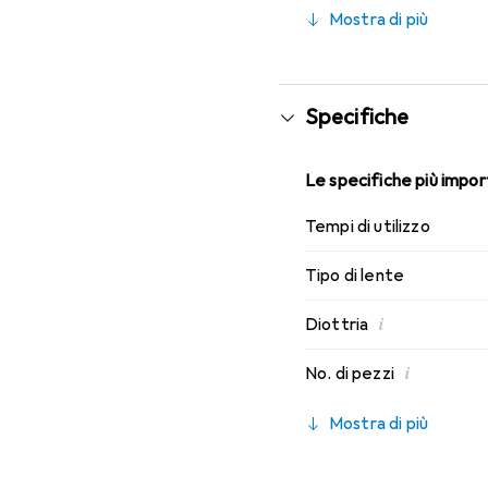
assenza di fastidi per t
Mostra di più
Specifiche
Le specifiche più import
Tempi di utilizzo
Tipo di lente
i
Diottria
i
No. di pezzi
Mostra di più