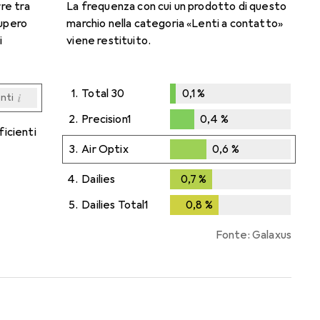
rre tra
La frequenza con cui un prodotto di questo
cupero
marchio nella categoria «Lenti a contatto»
i
viene restituito.
1.
Total 30
0,1
%
i
enti
0,1
%
i
i
i
i
enti
enti
enti
enti
2.
Precision1
0,4
%
ficienti
0,4
%
3.
Air Optix
0,6
%
0,6
%
4.
Dailies
0,7
%
0,7
%
5.
Dailies Total1
0,8
%
0,8
%
Fonte: Galaxus