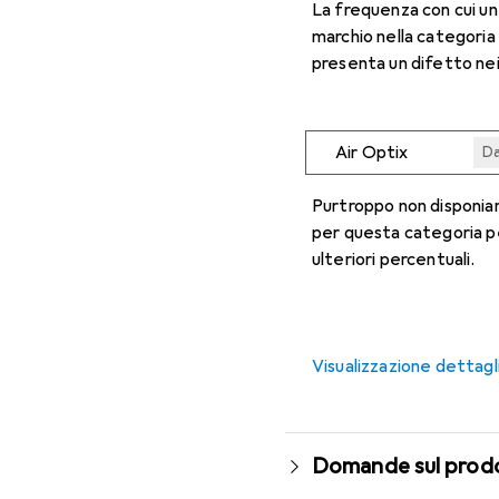
La frequenza con cui u
marchio nella categoria
presenta un difetto nei
Air Optix
Da
Da
Da
Da
Da
Purtroppo non disponiam
per questa categoria p
ulteriori percentuali.
Visualizzazione dettagl
Domande sul prod