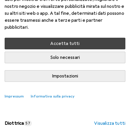
nostro negozio e visualizzare pubblicità mirata sul nostro e
Prezzo in EUR IVA incl.
su altri siti web o app. A tal fine, determinati dati possono
essere trasmessi anche a terze parti e partner
Valutazioni
pubblicitari.
Accetta tutti
Consegna tra ven, 14/8 e mar, 18/8
Più di 10 pezzi in stock presso il fornitore
Solo necessari
Aggiungi al carrello
Impostazioni
Confronta
Salva nella lista
Impressum
Informativa sulla privacy
spedizione gratuita
Diottrica
Visualizza tutti
57