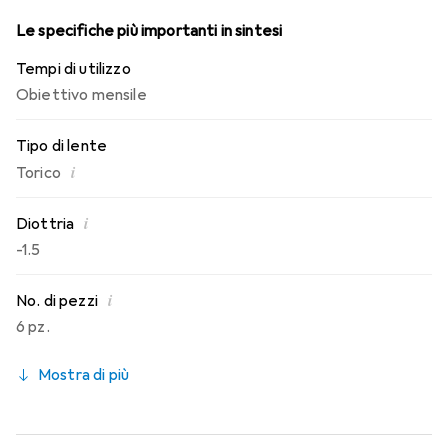
Le specifiche più importanti in sintesi
Tempi di utilizzo
Obiettivo mensile
Tipo di lente
i
Torico
i
Diottria
-1.5
i
No. di pezzi
6 pz.
Mostra di più