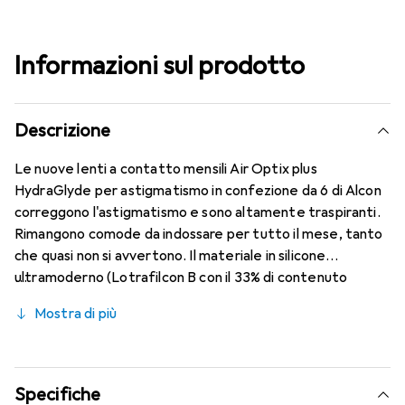
Informazioni sul prodotto
Descrizione
Le nuove lenti a contatto mensili Air Optix plus
HydraGlyde per astigmatismo in confezione da 6 di Alcon
correggono l'astigmatismo e sono altamente traspiranti.
Rimangono comode da indossare per tutto il mese, tanto
che quasi non si avvertono. Il materiale in silicone
ultramoderno (Lotrafilcon B con il 33% di contenuto
d'acqua) è combinato con il collaudato HydraGlyde
Mostra di più
Moisture Matrix e la nota tecnologia SmartShield,
garantendo le migliori caratteristiche di indossabilità che
conosci. Comfort e assenza di fastidi per tutto il giorno
con queste lenti mensili.
Specifiche