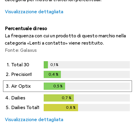
Visualizzazione dettagliata
Percentuale di reso
La frequenza con cui un prodotto di questo marchio nella
categoria «Lenti a contatto» viene restituito.
Fonte: Galaxus
1.
Total 30
0,1
%
0,1
%
2.
Precision1
0,4
%
0,4
%
3.
Air Optix
0,5
%
0,5
%
4.
Dailies
0,7
%
0,7
%
5.
Dailies Total1
0,8
%
0,8
%
Visualizzazione dettagliata