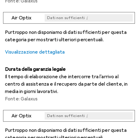
Fonte: Galaxus
i
Air Optix
Dati non sufficienti
i
i
i
i
Dati non sufficienti
Dati non sufficienti
Dati non sufficienti
Dati non sufficienti
Purtroppo non disponiamo di dati sufficienti per questa
categoria per mostrarti ulteriori percentuali.
Visualizzazione dettagliata
Durata della garanzia legale
Il tempo di elaborazione che intercorre tra l'arrivo al
centro di assistenza e il recupero da parte del cliente, in
media in giorni lavorativi.
Fonte: Galaxus
i
Air Optix
Dati non sufficienti
i
i
i
i
Dati non sufficienti
Dati non sufficienti
Dati non sufficienti
Dati non sufficienti
Purtroppo non disponiamo di dati sufficienti per questa
categoria per mostrarti ulteriori percentuali.