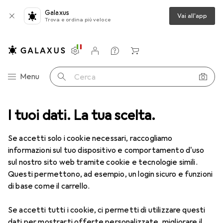
Galaxus
Vai all'app
Trova e ordina più veloce
Impostazioni
Conto cliente
Liste di confronto
Liste dei desideri
Carrello
Categoria Navigazione
Menu
Cerca
I tuoi dati. La tua scelta.
Lenti a contatto
Air Optix più HydraGlyde per l'astigmatismo
Se accetti solo i cookie necessari, raccogliamo
informazioni sul tuo dispositivo e comportamento d'uso
1 Immagine
sul nostro sito web tramite cookie e tecnologie simili.
EUR
47,29
Questi permettono, ad esempio, un login sicuro e funzioni
EUR
7,88
/
1pz.
Air Optix
più HydraGlyde per
di base come il carrello.
l'astigmatismo
Se accetti tutti i cookie, ci permetti di utilizzare questi
-1.5, Obiettivo mensile, 6 pz., Torico
dati per mostrarti offerte personalizzate, migliorare il