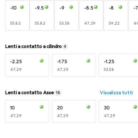
-10
-9.5
-9
-8.5
-8
-7
EUR
55,82
EUR
55,82
EUR
53,58
EUR
47,29
EUR
59,22
E
49
Lenti a contatto a cilindro
4
-2.25
-1.75
-1.25
EUR
47,29
EUR
47,29
EUR
53,58
Lenti a contatto Asse
Visualizza tutti
18
10
20
30
EUR
47,29
EUR
47,29
EUR
47,29