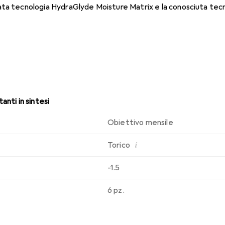
ata tecnologia HydraGlyde Moisture Matrix e la conosciuta tec
che di indossabilità che conosci. Un comfort duraturo e senza int
anti in sintesi
Obiettivo mensile
i
Torico
-1.5
6 pz.