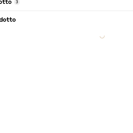
otto
3
odotto