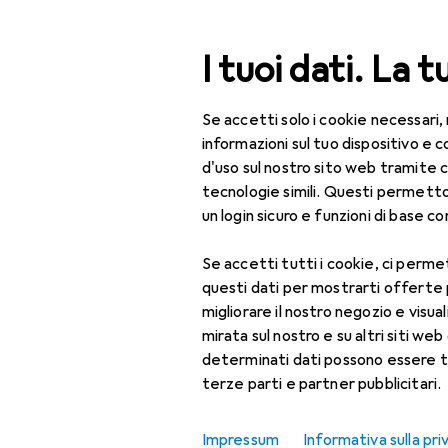
Cerca
I tuoi dati. La t
Se accetti solo i cookie necessari,
Categoria Navigazione
Tutte le categorie
Bel
Tutte le categorie
informazioni sul tuo dispositivo 
d'uso sul nostro sito web tramite 
Bellezza + Salute
tecnologie simili. Questi permett
un login sicuro e funzioni di base com
Salute
Se accetti tutti i cookie, ci permet
Ottica
questi dati per mostrarti offerte
Lenti a contatto
migliorare il nostro negozio e visua
mirata sul nostro e su altri siti web 
Lenti a contatto
determinati dati possono essere t
colorate
terze parti e partner pubblicitari.
Occhiali da computer
Impressum
Informativa sulla pri