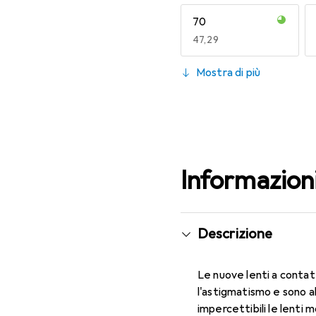
70
EUR
47,29
130
Mostra di più
EUR
47,29
Informazion
Descrizione
Le nuove lenti a contat
l'astigmatismo e sono 
impercettibili le lenti 