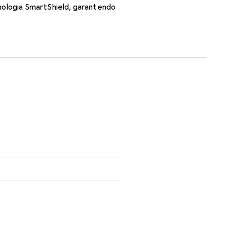
nologia SmartShield, garantendo
erruzioni per tutta la giornata