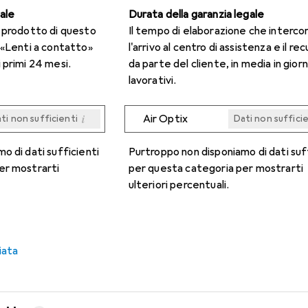
gale
Durata della garanzia legale
n prodotto di questo
Il tempo di elaborazione che interco
 «Lenti a contatto»
l'arrivo al centro di assistenza e il re
 primi 24 mesi.
da parte del cliente, in media in giorn
lavorativi.
i
Air Optix
ti non sufficienti
Dati non suffici
i
i
i
i
ti non sufficienti
ti non sufficienti
ti non sufficienti
ti non sufficienti
Dati non suffici
Dati non suffici
Dati non suffici
Dati non suffici
o di dati sufficienti
Purtroppo non disponiamo di dati suf
er mostrarti
per questa categoria per mostrarti
ulteriori percentuali.
iata