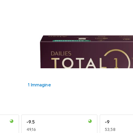
1 Immagine
-9.5
-9
EUR
49,16
EUR
53,58