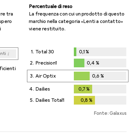
Percentuale di reso
rre tra
La frequenza con cui un prodotto di questo
cupero
marchio nella categoria «Lenti a contatto»
i
viene restituito.
1.
Total 30
0,1
%
i
enti
0,1
%
i
i
i
i
enti
enti
enti
enti
2.
Precision1
0,4
%
ficienti
0,4
%
3.
Air Optix
0,6
%
0,6
%
4.
Dailies
0,7
%
0,7
%
5.
Dailies Total1
0,8
%
0,8
%
Fonte: Galaxus