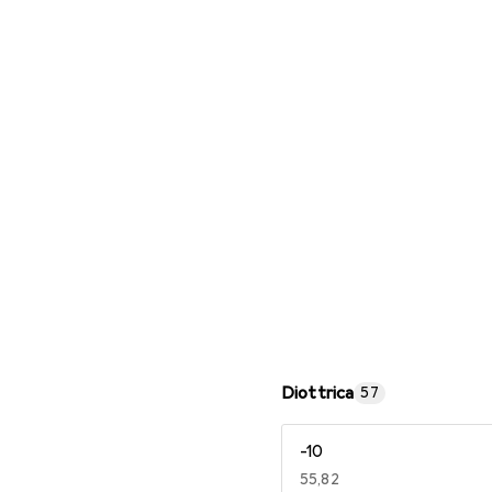
Occhiali da lettura
Diottrica
57
-10
EUR
55,82