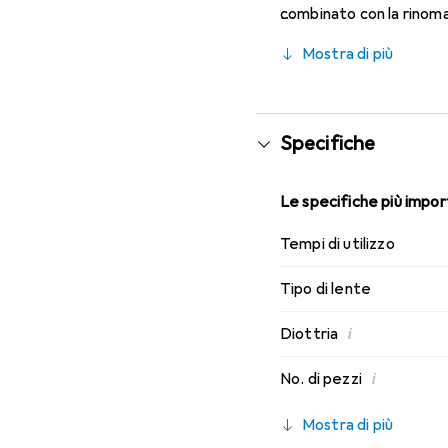
combinato con la rinom
le migliori caratteristi
Mostra di più
con le lenti mensili.
Specifiche
Le specifiche più import
Tempi di utilizzo
Tipo di lente
i
Diottria
i
No. di pezzi
Mostra di più