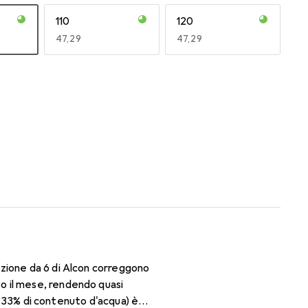
110
120
EUR
47,29
EUR
47,29
170
180
EUR
47,29
EUR
47,29
zione da 6 di Alcon correggono
o il mese, rendendo quasi
il 33% di contenuto d'acqua) è