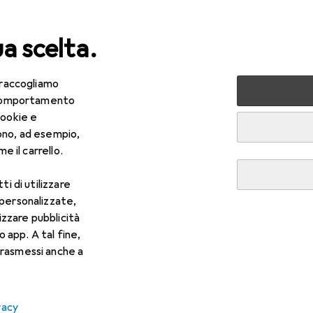
ua scelta.
 raccogliamo
lezza + Salute
Salute
Ottica
Lenti a contatto
Air
e comportamento
cookie e
ono, ad esempio,
e il carrello.
ti di utilizzare
 personalizzate,
lizzare pubblicità
o app. A tal fine,
rasmessi anche a
vacy