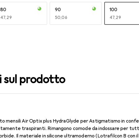
80
90
100
EUR
47,29
EUR
50,06
EUR
47,29
140
150
160
EUR
47,29
EUR
49,16
EUR
50,06
i sul prodotto
to mensili Air Optix plus HydraGlyde per Astigmatismo in confe
altamente traspiranti. Rimangono comode da indossare per tutt
morbide. Il materiale in silicone ultramoderno (Lotrafilcon B con 