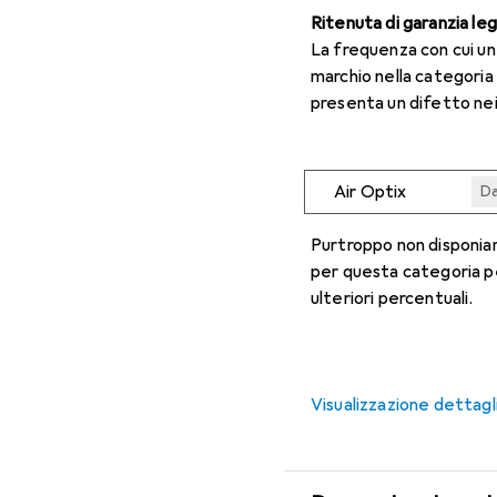
Ritenuta di garanzia le
La frequenza con cui u
marchio nella categoria
presenta un difetto nei
Air Optix
Da
Da
Da
Da
Da
Purtroppo non disponiam
per questa categoria p
ulteriori percentuali.
Visualizzazione dettagl