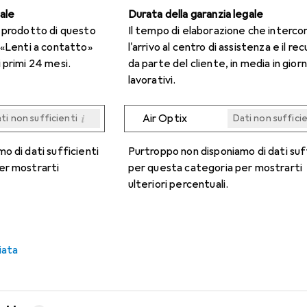
gale
Durata della garanzia legale
n prodotto di questo
Il tempo di elaborazione che interco
 «Lenti a contatto»
l'arrivo al centro di assistenza e il re
 primi 24 mesi.
da parte del cliente, in media in giorn
lavorativi.
i
Air Optix
ti non sufficienti
Dati non suffici
i
i
i
i
ti non sufficienti
ti non sufficienti
ti non sufficienti
ti non sufficienti
Dati non suffici
Dati non suffici
Dati non suffici
Dati non suffici
o di dati sufficienti
Purtroppo non disponiamo di dati suf
er mostrarti
per questa categoria per mostrarti
ulteriori percentuali.
iata