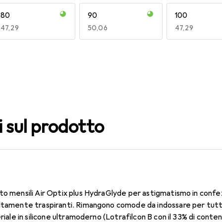
80
90
100
EUR
47,29
EUR
50,06
EUR
47,29
140
150
160
EUR
47,29
EUR
49,16
EUR
50,06
i sul prodotto
to mensili Air Optix plus HydraGlyde per astigmatismo in confe
ltamente traspiranti. Rimangono comode da indossare per tutto 
eriale in silicone ultramoderno (Lotrafilcon B con il 33% di cont