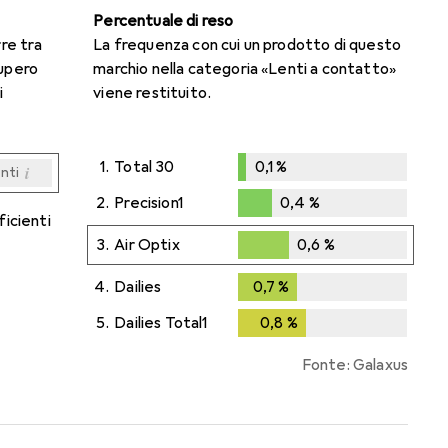
Percentuale di reso
rre tra
La frequenza con cui un prodotto di questo
cupero
marchio nella categoria «Lenti a contatto»
i
viene restituito.
1.
Total 30
0,1
%
i
enti
0,1
%
i
i
i
i
enti
enti
enti
enti
2.
Precision1
0,4
%
ficienti
0,4
%
3.
Air Optix
0,6
%
0,6
%
4.
Dailies
0,7
%
0,7
%
5.
Dailies Total1
0,8
%
0,8
%
Fonte: Galaxus