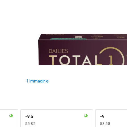
1 Immagine
-9.5
-9
EUR
55,82
EUR
53,58