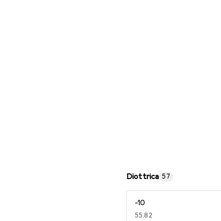
Occhiali da lettura
Diottrica
57
-10
EUR
55,82