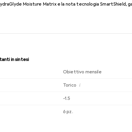
ydraGlyde Moisture Matrix e la nota tecnologia SmartShield, ga
sabilità che conosci. Un comfort duraturo e senza interruzioni per
anti in sintesi
Obiettivo mensile
i
Torico
-1.5
6 pz.