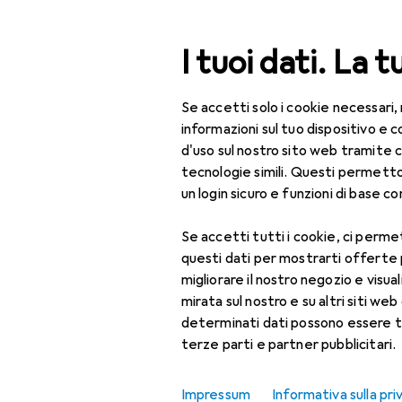
Cerca
I tuoi dati. La t
Se accetti solo i cookie necessari,
Categoria Navigazione
Tutte le categorie
Bel
Tutte le categorie
informazioni sul tuo dispositivo 
d'uso sul nostro sito web tramite 
Bellezza + Salute
tecnologie simili. Questi permett
un login sicuro e funzioni di base com
Salute
Se accetti tutti i cookie, ci permet
Ottica
questi dati per mostrarti offerte
Lenti a contatto
migliorare il nostro negozio e visua
mirata sul nostro e su altri siti web 
Lenti a contatto
determinati dati possono essere t
colorate
terze parti e partner pubblicitari.
Occhiali da computer
Impressum
Informativa sulla pri