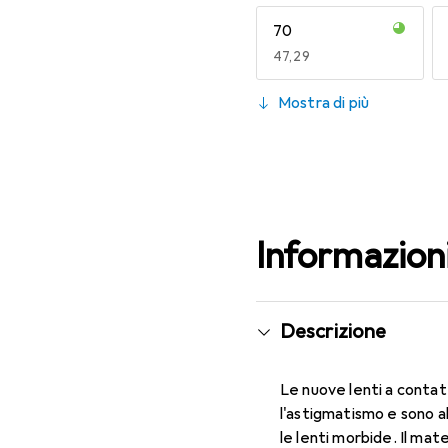
70
EUR
47,29
130
Mostra di più
EUR
47,29
Informazion
Descrizione
Le nuove lenti a contat
l'astigmatismo e sono a
le lenti morbide. Il mat