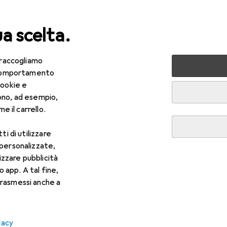
ua scelta.
 raccogliamo
lezza + Salute
Salute
Ottica
Lenti a contatto
Air
e comportamento
cookie e
ono, ad esempio,
e il carrello.
ti di utilizzare
 personalizzate,
lizzare pubblicità
o app. A tal fine,
rasmessi anche a
vacy