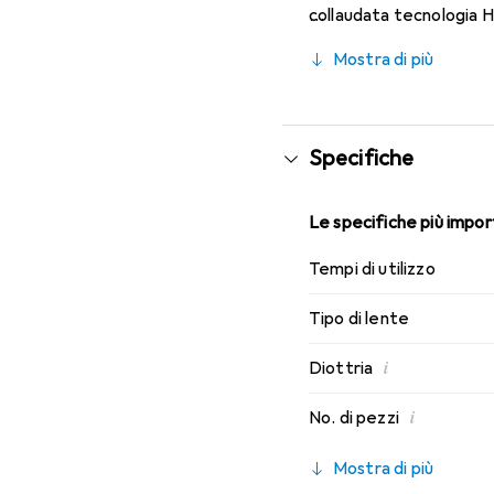
collaudata tecnologia H
caratteristiche di indos
Mostra di più
mensili.
Specifiche
Le specifiche più import
Tempi di utilizzo
Tipo di lente
i
Diottria
i
No. di pezzi
Mostra di più