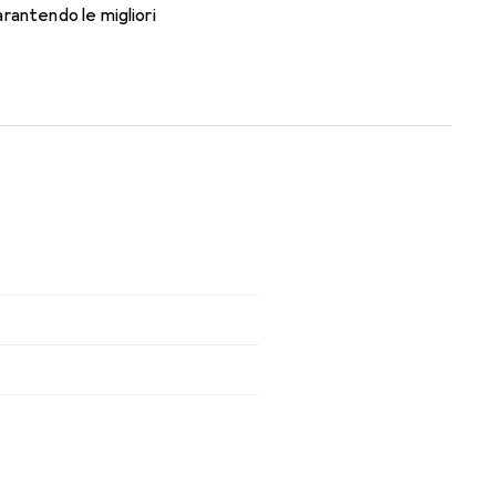
rantendo le migliori
 tutto il giorno con le lenti