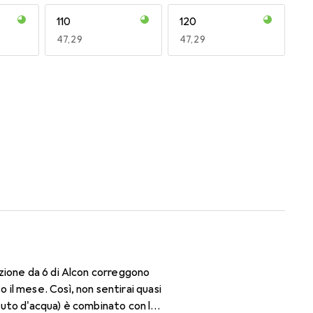
110
120
EUR
47,29
EUR
47,29
170
180
EUR
47,29
EUR
47,29
zione da 6 di Alcon correggono
il mese. Così, non sentirai quasi
enuto d'acqua) è combinato con la