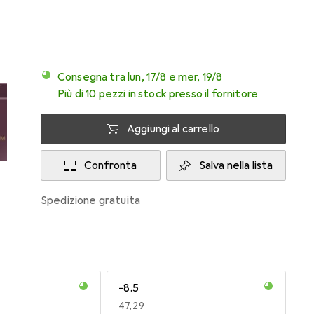
Consegna tra lun, 17/8 e mer, 19/8
Più di 10 pezzi in stock presso il fornitore
Aggiungi al carrello
Confronta
Salva nella lista
spedizione gratuita
-8.5
EUR
47,29