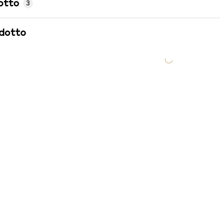
otto
3
odotto