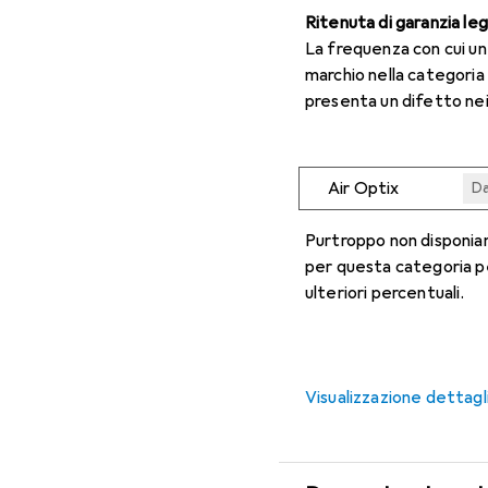
Ritenuta di garanzia le
La frequenza con cui u
marchio nella categoria
presenta un difetto nei
Air Optix
Da
Da
Da
Da
Da
Purtroppo non disponiam
per questa categoria p
ulteriori percentuali.
Visualizzazione dettagl