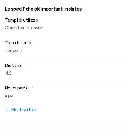
Le specifiche più importanti in sintesi
Tempi di utilizzo
Obiettivo mensile
Tipo di lente
i
Torico
i
Diottria
-1.5
i
No. di pezzi
6 pz.
Mostra di più