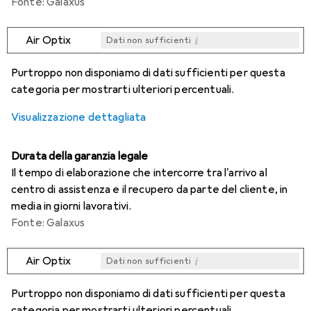
Fonte: Galaxus
i
Air Optix
Dati non sufficienti
i
i
i
i
Dati non sufficienti
Dati non sufficienti
Dati non sufficienti
Dati non sufficienti
Purtroppo non disponiamo di dati sufficienti per questa
categoria per mostrarti ulteriori percentuali.
Visualizzazione dettagliata
Durata della garanzia legale
Il tempo di elaborazione che intercorre tra l'arrivo al
centro di assistenza e il recupero da parte del cliente, in
media in giorni lavorativi.
Fonte: Galaxus
i
Air Optix
Dati non sufficienti
i
i
i
i
Dati non sufficienti
Dati non sufficienti
Dati non sufficienti
Dati non sufficienti
Purtroppo non disponiamo di dati sufficienti per questa
categoria per mostrarti ulteriori percentuali.