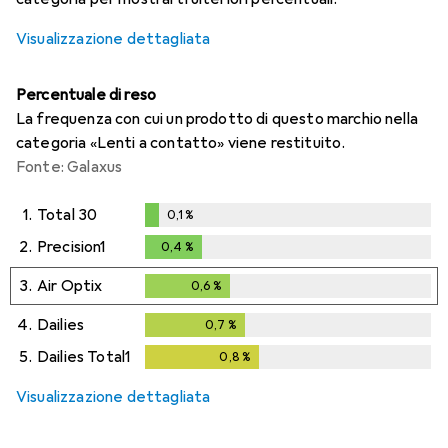
Visualizzazione dettagliata
Percentuale di reso
La frequenza con cui un prodotto di questo marchio nella
categoria «Lenti a contatto» viene restituito.
Fonte: Galaxus
1.
Total 30
0,1
%
0,1
%
2.
Precision1
0,4
%
0,4
%
3.
Air Optix
0,6
%
0,6
%
4.
Dailies
0,7
%
0,7
%
5.
Dailies Total1
0,8
%
0,8
%
Visualizzazione dettagliata