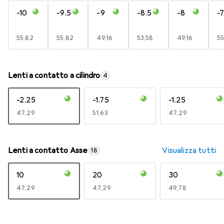
-10
-9.5
-9
-8.5
-8
-7
EUR
55,82
EUR
55,82
EUR
49,16
EUR
53,58
EUR
49,16
E
55
Lenti a contatto a cilindro
4
-2.25
-1.75
-1.25
EUR
47,29
EUR
51,63
EUR
47,29
Lenti a contatto Asse
Visualizza tutti
18
10
20
30
EUR
47,29
EUR
47,29
EUR
49,78