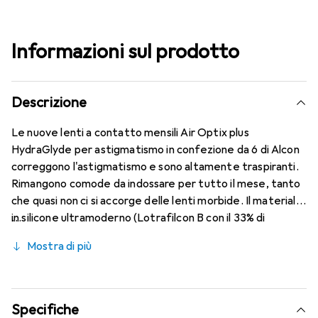
Informazioni sul prodotto
Descrizione
Le nuove lenti a contatto mensili Air Optix plus
HydraGlyde per astigmatismo in confezione da 6 di Alcon
correggono l'astigmatismo e sono altamente traspiranti.
Rimangono comode da indossare per tutto il mese, tanto
che quasi non ci si accorge delle lenti morbide. Il materiale
in silicone ultramoderno (Lotrafilcon B con il 33% di
contenuto d'acqua) è combinato con la rinomata
Mostra di più
tecnologia HydraGlyde Moisture Matrix e la conosciuta
tecnologia SmartShield, garantendo le migliori
caratteristiche di utilizzo che conosci. Comfort e assenza
di disturbi per tutto il giorno con le lenti mensili.
Specifiche