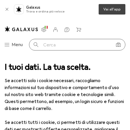
Galaxus
Vai all'app
Trova e ordina più veloce
Impostazioni
Conto cliente
Liste di confronto
Liste dei desideri
Carrello
Categoria Navigazione
Menu
Cerca
I tuoi dati. La tua scelta.
Lenti a contatto
Air Optix più HydraGlyde per l'astigmatismo
Se accetti solo i cookie necessari, raccogliamo
informazioni sul tuo dispositivo e comportamento d'uso
1 Immagine
sul nostro sito web tramite cookie e tecnologie simili.
EUR
47,29
Questi permettono, ad esempio, un login sicuro e funzioni
EUR
7,88
/
1pz.
Air Optix
più HydraGlyde per
di base come il carrello.
l'astigmatismo
Se accetti tutti i cookie, ci permetti di utilizzare questi
-1.5, Obiettivo mensile, 6 pz., Torico
dati per mostrarti offerte personalizzate, migliorare il