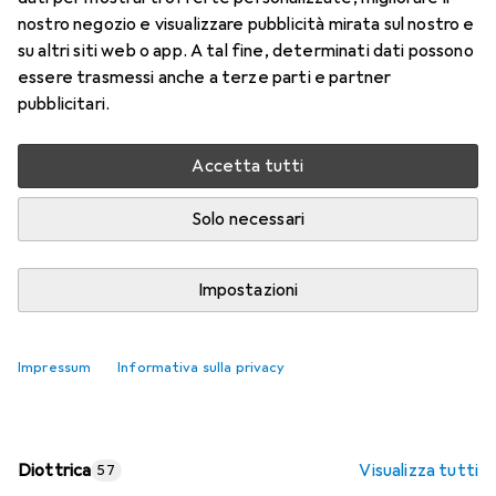
nostro negozio e visualizzare pubblicità mirata sul nostro e
Prezzo in EUR IVA incl.
su altri siti web o app. A tal fine, determinati dati possono
essere trasmessi anche a terze parti e partner
Valutazioni
pubblicitari.
Accetta tutti
Consegna tra lun, 17/8 e mer, 19/8
Più di 10 pezzi in stock presso il fornitore
Solo necessari
Aggiungi al carrello
Impostazioni
Confronta
Salva nella lista
Impressum
Informativa sulla privacy
spedizione gratuita
Diottrica
Visualizza tutti
57