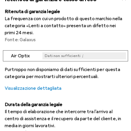
Ritenuta di garanzia legale
La frequenza con cui un prodotto di questo marchio nella
categoria «Lenti a contatto» presenta un difetto nei
primi 24 mesi.
Fonte: Galaxus
i
Air Optix
Dati non sufficienti
i
i
i
i
Dati non sufficienti
Dati non sufficienti
Dati non sufficienti
Dati non sufficienti
Purtroppo non disponiamo di dati sufficienti per questa
categoria per mostrarti ulteriori percentuali.
Visualizzazione dettagliata
Durata della garanzia legale
Il tempo di elaborazione che intercorre tra l'arrivo al
centro di assistenza e il recupero da parte del cliente, in
media in giorni lavorativi.