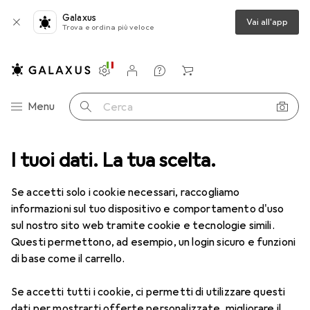
Galaxus
Vai all'app
Trova e ordina più veloce
Impostazioni
Conto cliente
Liste di confronto
Liste dei desideri
Carrello
Categoria Navigazione
Menu
Cerca
I tuoi dati. La tua scelta.
Lenti a contatto
Air Optix più HydraGlyde per l'astigmatismo
Se accetti solo i cookie necessari, raccogliamo
informazioni sul tuo dispositivo e comportamento d'uso
1 Immagine
sul nostro sito web tramite cookie e tecnologie simili.
EUR
53,58
Questi permettono, ad esempio, un login sicuro e funzioni
EUR
8,93
/
1pz.
Air Optix
più HydraGlyde per
di base come il carrello.
l'astigmatismo
Se accetti tutti i cookie, ci permetti di utilizzare questi
-8.5, Obiettivo mensile, 6 pz., Torico
dati per mostrarti offerte personalizzate, migliorare il