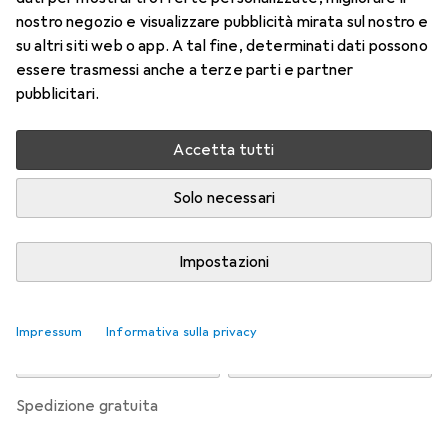
nostro negozio e visualizzare pubblicità mirata sul nostro e
Prezzo in EUR IVA incl.
su altri siti web o app. A tal fine, determinati dati possono
essere trasmessi anche a terze parti e partner
Valutazioni
pubblicitari.
Accetta tutti
Consegna tra mer, 19/8 e ven, 21/8
Più di 10 pezzi in stock presso il fornitore
Solo necessari
Avvisami se sarà disponibile prima
Impostazioni
Aggiungi al carrello
Impressum
Informativa sulla privacy
Confronta
Salva nella lista
spedizione gratuita