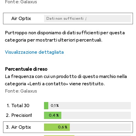
Fonte: Galaxus
i
Air Optix
Dati non sufficienti
i
i
i
i
Dati non sufficienti
Dati non sufficienti
Dati non sufficienti
Dati non sufficienti
Purtroppo non disponiamo di dati sufficienti per questa
categoria per mostrarti ulteriori percentuali.
Visualizzazione dettagliata
Percentuale di reso
La frequenza con cui un prodotto di questo marchio nella
categoria «Lenti a contatto» viene restituito.
Fonte: Galaxus
1.
Total 30
0,1
%
0,1
%
2.
Precision1
0,4
%
0,4
%
3.
Air Optix
0,6
%
0,6
%