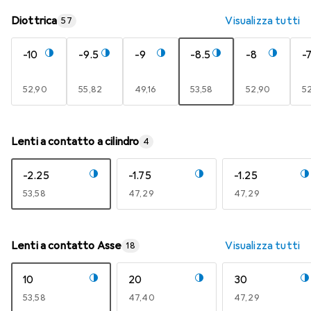
Diottrica
Visualizza tutti
57
-10
-9.5
-9
-8.5
-8
-7
EUR
52,90
EUR
55,82
EUR
49,16
EUR
53,58
EUR
52,90
E
5
Lenti a contatto a cilindro
4
-2.25
-1.75
-1.25
EUR
53,58
EUR
47,29
EUR
47,29
Lenti a contatto Asse
Visualizza tutti
18
10
20
30
EUR
53,58
EUR
47,40
EUR
47,29