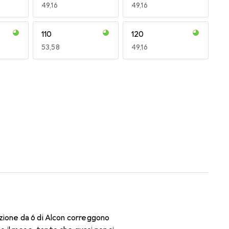
EUR
49,16
EUR
49,16
110
120
EUR
53,58
EUR
49,16
170
180
EUR
51,63
EUR
51,63
zione da 6 di Alcon correggono