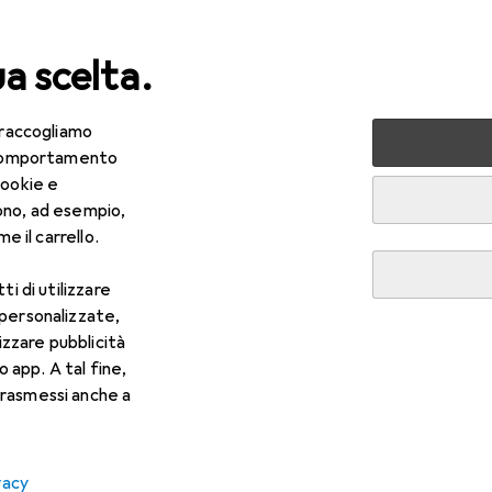
ua scelta.
 raccogliamo
lezza + Salute
Salute
Ottica
Lenti a contatto
Air
e comportamento
cookie e
ono, ad esempio,
e il carrello.
ti di utilizzare
 personalizzate,
lizzare pubblicità
o app. A tal fine,
rasmessi anche a
vacy