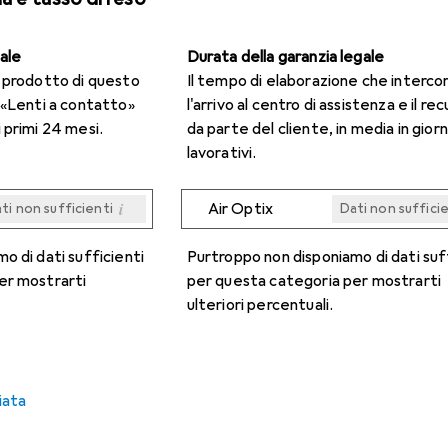
gale
Durata della garanzia legale
n prodotto di questo
Il tempo di elaborazione che interco
 «Lenti a contatto»
l'arrivo al centro di assistenza e il re
 primi 24 mesi.
da parte del cliente, in media in giorn
lavorativi.
i
Air Optix
ti non sufficienti
Dati non suffici
i
i
i
i
ti non sufficienti
ti non sufficienti
ti non sufficienti
ti non sufficienti
Dati non suffici
Dati non suffici
Dati non suffici
Dati non suffici
o di dati sufficienti
Purtroppo non disponiamo di dati suf
er mostrarti
per questa categoria per mostrarti
ulteriori percentuali.
iata