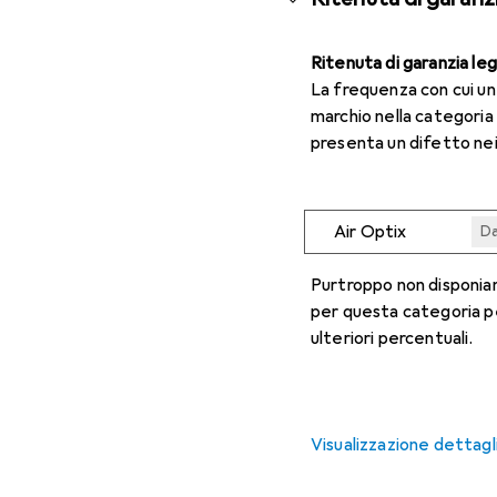
Ritenuta di garanzia le
La frequenza con cui u
marchio nella categoria
presenta un difetto nei
Air Optix
Da
Da
Da
Da
Da
Purtroppo non disponiam
per questa categoria p
ulteriori percentuali.
Visualizzazione dettagl