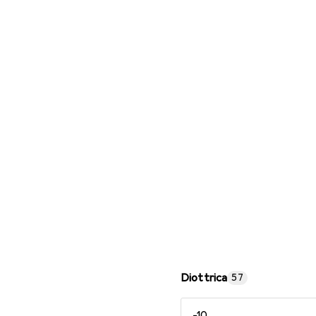
Occhiali da lettura
Diottrica
57
-10