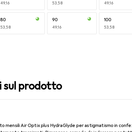
EUR
49,16
EUR
53,58
EUR
49,16
80
90
100
EUR
53,58
EUR
49,16
EUR
53,58
140
150
160
EUR
53,58
EUR
49,16
EUR
49,16
i sul prodotto
to mensili Air Optix plus HydraGlyde per astigmatismo in confe