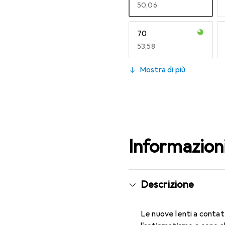
EUR
50,06
70
EUR
53,58
130
Mostra di più
EUR
50,66
Informazion
Descrizione
Le nuove lenti a contat