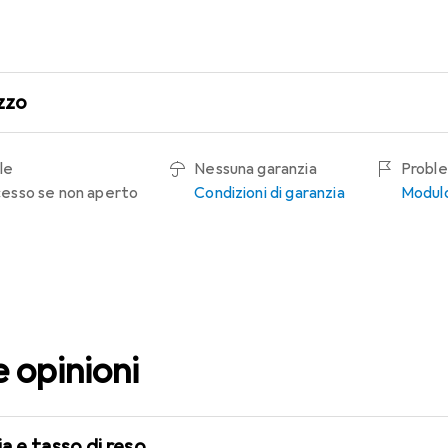
zzo
le
Nessuna garanzia
Proble
recesso se non aperto
Condizioni di garanzia
Modulo
e opinioni
a e tasso di reso