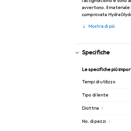
l'astigmatismo e sono a
avvertono. Il materiale 
comprovata HydraGlyde M
indossabilità che conosci
Mostra di più
Specifiche
Le specifiche più import
Tempi di utilizzo
Tipo di lente
i
Diottria
i
No. di pezzi