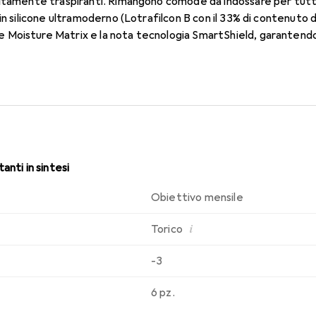
ltamente traspiranti. Rimangono comode da indossare per tutto 
in silicone ultramoderno (Lotrafilcon B con il 33% di contenuto 
oisture Matrix e la nota tecnologia SmartShield, garantendo l
. Comfort e assenza di fastidi per tutto il giorno con le lenti me
anti in sintesi
Obiettivo mensile
i
Torico
-3
6 pz.