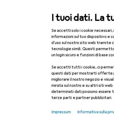
Cerca
I tuoi dati. La t
Se accetti solo i cookie necessari,
Categoria Navigazione
Tutte le categorie
Bel
Tutte le categorie
informazioni sul tuo dispositivo 
d'uso sul nostro sito web tramite 
Bellezza + Salute
tecnologie simili. Questi permett
un login sicuro e funzioni di base com
Salute
Se accetti tutti i cookie, ci permet
Ottica
questi dati per mostrarti offerte
Lenti a contatto
migliorare il nostro negozio e visua
mirata sul nostro e su altri siti web 
Lenti a contatto
determinati dati possono essere t
colorate
terze parti e partner pubblicitari.
Occhiali da computer
Impressum
Informativa sulla pri