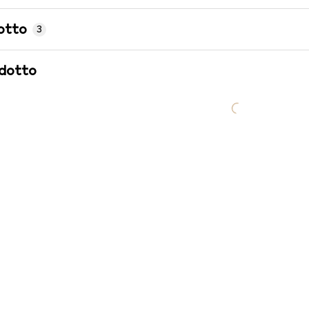
otto
3
odotto