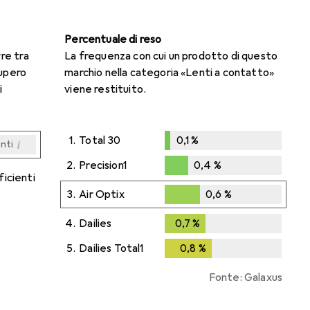
Percentuale di reso
rre tra
La frequenza con cui un prodotto di questo
cupero
marchio nella categoria «Lenti a contatto»
i
viene restituito.
1.
Total 30
0,1
%
i
enti
0,1
%
i
i
i
i
enti
enti
enti
enti
2.
Precision1
0,4
%
ficienti
0,4
%
3.
Air Optix
0,6
%
0,6
%
4.
Dailies
0,7
%
0,7
%
5.
Dailies Total1
0,8
%
0,8
%
Fonte: Galaxus