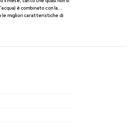
il mese, tanto che quasi non si
d'acqua) è combinato con la
e migliori caratteristiche di
nsili.