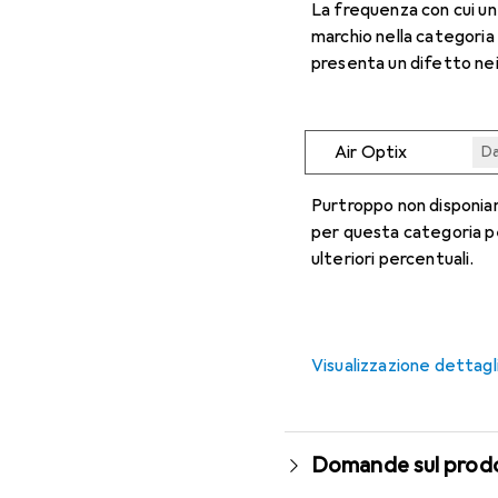
La frequenza con cui u
marchio nella categoria
presenta un difetto nei
Air Optix
Da
Da
Da
Da
Da
Purtroppo non disponiam
per questa categoria p
ulteriori percentuali.
Visualizzazione dettagl
Domande sul prod