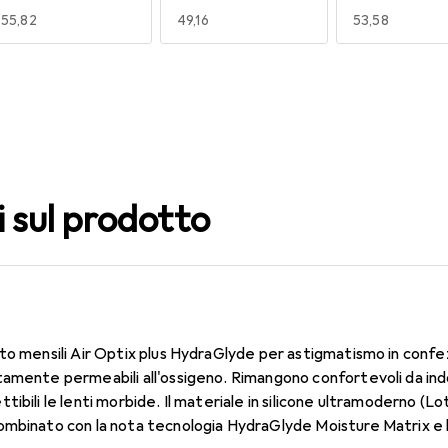
EUR
55,82
EUR
49,16
EUR
53,58
140
150
160
EUR
53,58
EUR
49,16
EUR
49,16
i sul prodotto
to mensili Air Optix plus HydraGlyde per astigmatismo in confe
amente permeabili all'ossigeno. Rimangono confortevoli da ind
ibili le lenti morbide. Il materiale in silicone ultramoderno (Lot
ombinato con la nota tecnologia HydraGlyde Moisture Matrix e 