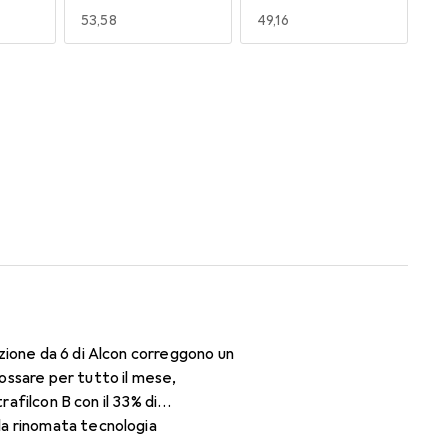
EUR
53,58
EUR
49,16
170
180
EUR
51,63
EUR
51,63
zione da 6 di Alcon correggono un
ossare per tutto il mese,
rafilcon B con il 33% di
la rinomata tecnologia