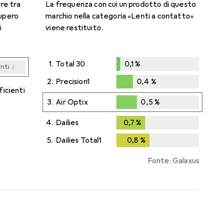
rre tra
La frequenza con cui un prodotto di questo
cupero
marchio nella categoria «Lenti a contatto»
i
viene restituito.
1.
Total 30
0,1
%
i
enti
0,1
%
i
i
i
i
enti
enti
enti
enti
2.
Precision1
0,4
%
ficienti
0,4
%
3.
Air Optix
0,5
%
0,5
%
4.
Dailies
0,7
%
0,7
%
5.
Dailies Total1
0,8
%
0,8
%
Fonte: Galaxus