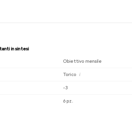
le migliori caratteristiche di indossabilità che conosci. Comfort
li.
anti in sintesi
Obiettivo mensile
i
Torico
-3
6 pz.