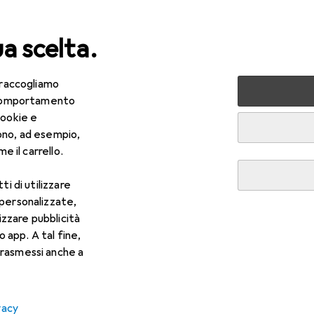
ua scelta.
 raccogliamo
lezza + Salute
Salute
Ottica
Lenti a contatto
Air
e comportamento
cookie e
ono, ad esempio,
e il carrello.
ti di utilizzare
 personalizzate,
lizzare pubblicità
o app. A tal fine,
rasmessi anche a
vacy