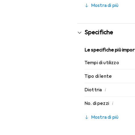
SmartShield, garantendo 
Mostra di più
giorno con le lenti mensi
Specifiche
Le specifiche più import
Tempi di utilizzo
Tipo di lente
i
Diottria
i
No. di pezzi
Mostra di più