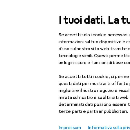
Cerca
I tuoi dati. La t
Se accetti solo i cookie necessari,
Categoria Navigazione
Tutte le categorie
Bel
Tutte le categorie
informazioni sul tuo dispositivo 
d'uso sul nostro sito web tramite 
Bellezza + Salute
tecnologie simili. Questi permett
un login sicuro e funzioni di base com
Salute
Se accetti tutti i cookie, ci permet
Ottica
questi dati per mostrarti offerte
Lenti a contatto
migliorare il nostro negozio e visua
mirata sul nostro e su altri siti web 
Lenti a contatto
determinati dati possono essere t
colorate
terze parti e partner pubblicitari.
Occhiali da computer
Impressum
Informativa sulla pri