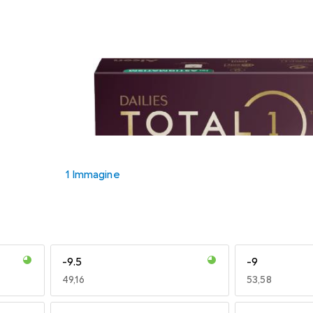
1 Immagine
-9.5
-9
EUR
49,16
EUR
53,58