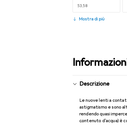
EUR
53,58
130
Mostra di più
EUR
50,66
Informazion
Descrizione
Le nuove lenti a contat
astigmatismo e sono alt
rendendo quasi impercett
contenuto d'acqua) è c