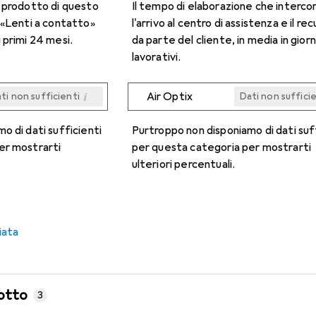
n prodotto di questo
Il tempo di elaborazione che interco
 «Lenti a contatto»
l'arrivo al centro di assistenza e il re
 primi 24 mesi.
da parte del cliente, in media in giorn
lavorativi.
i
Air Optix
ti non sufficienti
Dati non suffici
i
i
i
i
ti non sufficienti
ti non sufficienti
ti non sufficienti
ti non sufficienti
Dati non suffici
Dati non suffici
Dati non suffici
Dati non suffici
o di dati sufficienti
Purtroppo non disponiamo di dati suf
er mostrarti
per questa categoria per mostrarti
ulteriori percentuali.
iata
otto
3