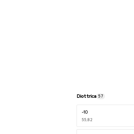
Occhiali da lettura
Diottrica
57
-10
EUR
55,82