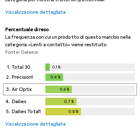
Visualizzazione dettagliata
Percentuale di reso
La frequenza con cui un prodotto di questo marchio nella
categoria «Lenti a contatto» viene restituito.
Fonte: Galaxus
1.
Total 30
0,1
%
0,1
%
2.
Precision1
0,4
%
0,4
%
3.
Air Optix
0,6
%
0,6
%
4.
Dailies
0,7
%
0,7
%
5.
Dailies Total1
0,8
%
0,8
%
Visualizzazione dettagliata