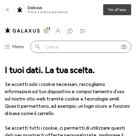
Galaxus
Vai all'app
Trova e ordina più veloce
Impostazioni
Conto cliente
Liste di confronto
Liste dei desideri
Carrello
Categoria Navigazione
Menu
Cerca
I tuoi dati. La tua scelta.
Lenti a contatto
Air Optix più HydraGlyde per l'astigmatismo
Se accetti solo i cookie necessari, raccogliamo
informazioni sul tuo dispositivo e comportamento d'uso
1 Immagine
sul nostro sito web tramite cookie e tecnologie simili.
EUR
51,63
Questi permettono, ad esempio, un login sicuro e funzioni
EUR
8,60
/
1pz.
Air Optix
più HydraGlyde per
di base come il carrello.
l'astigmatismo
Se accetti tutti i cookie, ci permetti di utilizzare questi
-3, Obiettivo mensile, 6 pz., Torico
dati per mostrarti offerte personalizzate, migliorare il