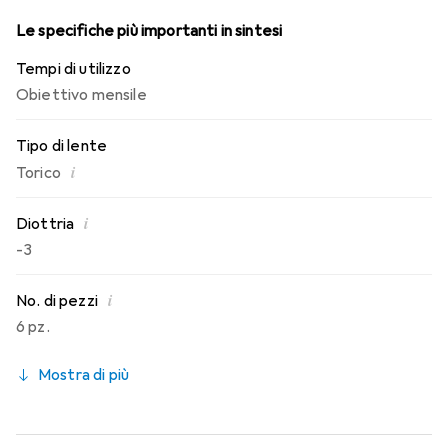
Le specifiche più importanti in sintesi
Tempi di utilizzo
Obiettivo mensile
Tipo di lente
i
Torico
i
Diottria
-3
i
No. di pezzi
6 pz.
Mostra di più