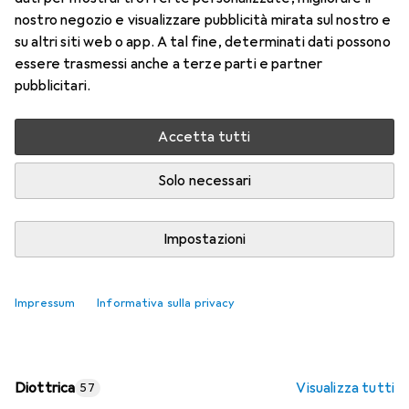
nostro negozio e visualizzare pubblicità mirata sul nostro e
Prezzo in EUR IVA incl.
su altri siti web o app. A tal fine, determinati dati possono
essere trasmessi anche a terze parti e partner
Valutazioni
pubblicitari.
Accetta tutti
Consegna tra lun, 17/8 e mer, 19/8
Più di 10 pezzi in stock presso il fornitore
Solo necessari
Aggiungi al carrello
Impostazioni
Confronta
Salva nella lista
Impressum
Informativa sulla privacy
spedizione gratuita
Diottrica
Visualizza tutti
57