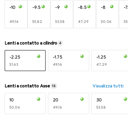
-10
-9.5
-9
-8.5
-8
-7
EUR
49,16
EUR
55,82
EUR
53,58
EUR
47,29
EUR
50,06
E
55
Lenti a contatto a cilindro
4
-2.25
-1.75
-1.25
EUR
51,63
EUR
49,16
EUR
47,29
Lenti a contatto Asse
Visualizza tutti
18
10
20
30
EUR
50,06
EUR
49,16
EUR
53,58