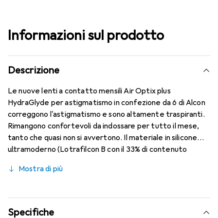
Informazioni sul prodotto
Descrizione
Le nuove lenti a contatto mensili Air Optix plus
HydraGlyde per astigmatismo in confezione da 6 di Alcon
correggono l'astigmatismo e sono altamente traspiranti.
Rimangono confortevoli da indossare per tutto il mese,
tanto che quasi non si avvertono. Il materiale in silicone
ultramoderno (Lotrafilcon B con il 33% di contenuto
d'acqua) è combinato con il collaudato HydraGlyde
Mostra di più
Moisture Matrix e la nota tecnologia SmartShield,
garantendo le migliori caratteristiche di indossabilità che
conosci. Comfort e assenza di fastidi durante tutto il
giorno con le lenti mensili.
Specifiche