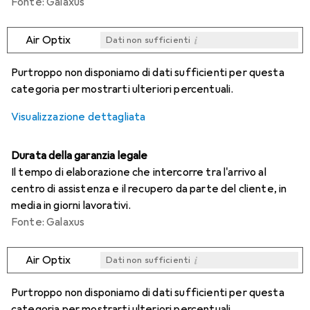
Fonte: Galaxus
i
Air Optix
Dati non sufficienti
i
i
i
i
Dati non sufficienti
Dati non sufficienti
Dati non sufficienti
Dati non sufficienti
Purtroppo non disponiamo di dati sufficienti per questa
categoria per mostrarti ulteriori percentuali.
Visualizzazione dettagliata
Durata della garanzia legale
Il tempo di elaborazione che intercorre tra l'arrivo al
centro di assistenza e il recupero da parte del cliente, in
media in giorni lavorativi.
Fonte: Galaxus
i
Air Optix
Dati non sufficienti
i
i
i
i
Dati non sufficienti
Dati non sufficienti
Dati non sufficienti
Dati non sufficienti
Purtroppo non disponiamo di dati sufficienti per questa
categoria per mostrarti ulteriori percentuali.