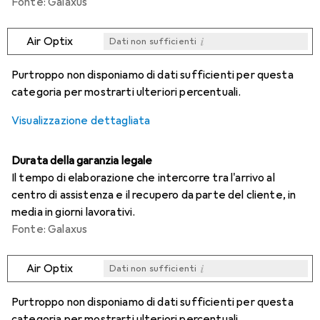
Fonte: Galaxus
i
Air Optix
Dati non sufficienti
i
i
i
i
Dati non sufficienti
Dati non sufficienti
Dati non sufficienti
Dati non sufficienti
Purtroppo non disponiamo di dati sufficienti per questa
categoria per mostrarti ulteriori percentuali.
Visualizzazione dettagliata
Durata della garanzia legale
Il tempo di elaborazione che intercorre tra l'arrivo al
centro di assistenza e il recupero da parte del cliente, in
media in giorni lavorativi.
Fonte: Galaxus
i
Air Optix
Dati non sufficienti
i
i
i
i
Dati non sufficienti
Dati non sufficienti
Dati non sufficienti
Dati non sufficienti
Purtroppo non disponiamo di dati sufficienti per questa
categoria per mostrarti ulteriori percentuali.