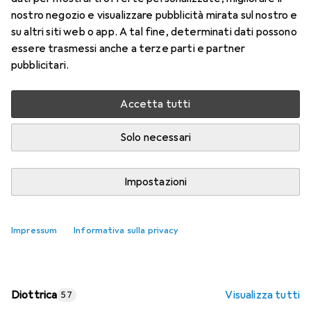
nostro negozio e visualizzare pubblicità mirata sul nostro e
Prezzo in EUR IVA incl.
su altri siti web o app. A tal fine, determinati dati possono
essere trasmessi anche a terze parti e partner
Valutazioni
pubblicitari.
Accetta tutti
Consegna tra lun, 17/8 e mer, 19/8
Più di 10 pezzi in stock presso il fornitore
Solo necessari
Aggiungi al carrello
Impostazioni
Confronta
Salva nella lista
Impressum
Informativa sulla privacy
spedizione gratuita
Diottrica
Visualizza tutti
57