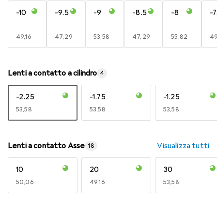
-10
-9.5
-9
-8.5
-8
-7
EUR
49,16
EUR
47,29
EUR
53,58
EUR
47,29
EUR
55,82
E
49
Lenti a contatto a cilindro
4
-2.25
-1.75
-1.25
EUR
53,58
EUR
53,58
EUR
53,58
Lenti a contatto Asse
Visualizza tutti
18
10
20
30
EUR
50,06
EUR
49,16
EUR
53,58