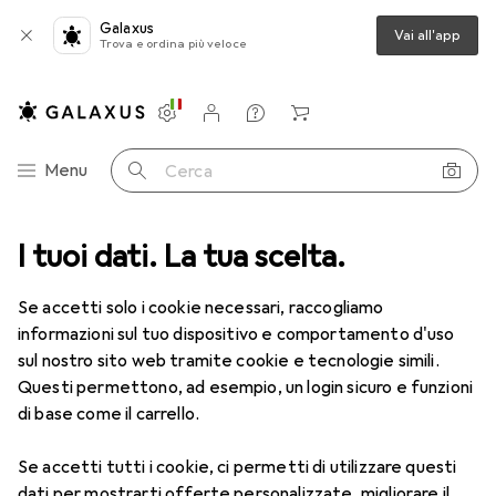
Galaxus
Vai all'app
Trova e ordina più veloce
Impostazioni
Conto cliente
Liste di confronto
Liste dei desideri
Carrello
Categoria Navigazione
Menu
Cerca
I tuoi dati. La tua scelta.
Lenti a contatto
Air Optix più HydraGlyde per l'astigmatismo
Se accetti solo i cookie necessari, raccogliamo
informazioni sul tuo dispositivo e comportamento d'uso
1 Immagine
sul nostro sito web tramite cookie e tecnologie simili.
EUR
53,58
Questi permettono, ad esempio, un login sicuro e funzioni
EUR
8,93
/
1pz.
Air Optix
più HydraGlyde per
di base come il carrello.
l'astigmatismo
Se accetti tutti i cookie, ci permetti di utilizzare questi
-3, Obiettivo mensile, 6 pz., Torico
dati per mostrarti offerte personalizzate, migliorare il