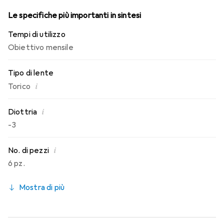
Le specifiche più importanti in sintesi
Tempi di utilizzo
Obiettivo mensile
Tipo di lente
i
Torico
i
Diottria
-3
i
No. di pezzi
6 pz.
Mostra di più