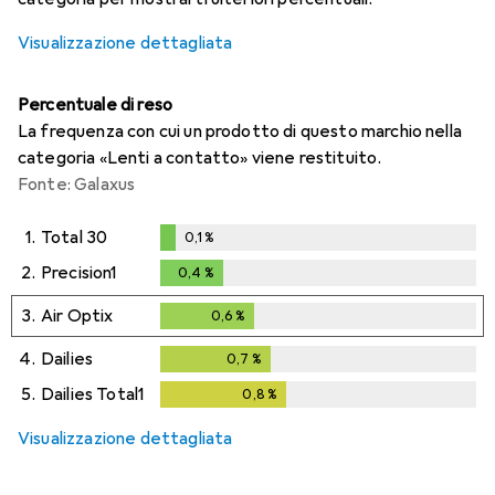
Visualizzazione dettagliata
Percentuale di reso
La frequenza con cui un prodotto di questo marchio nella
categoria «Lenti a contatto» viene restituito.
Fonte: Galaxus
1.
Total 30
0,1
%
0,1
%
2.
Precision1
0,4
%
0,4
%
3.
Air Optix
0,6
%
0,6
%
4.
Dailies
0,7
%
0,7
%
5.
Dailies Total1
0,8
%
0,8
%
Visualizzazione dettagliata