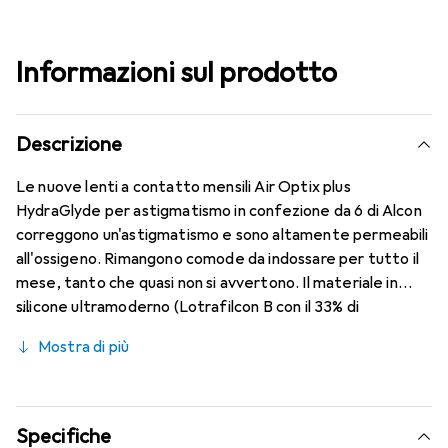
Informazioni sul prodotto
Descrizione
Le nuove lenti a contatto mensili Air Optix plus
HydraGlyde per astigmatismo in confezione da 6 di Alcon
correggono un'astigmatismo e sono altamente permeabili
all'ossigeno. Rimangono comode da indossare per tutto il
mese, tanto che quasi non si avvertono. Il materiale in
silicone ultramoderno (Lotrafilcon B con il 33% di
contenuto d'acqua) è combinato con il collaudato
Mostra di più
HydraGlyde Moisture Matrix e la nota tecnologia
SmartShield, garantendo le migliori caratteristiche di
indossabilità che conosci. Un comfort duraturo e senza
interruzioni per tutto il giorno con le lenti mensili.
Specifiche