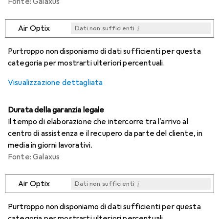
Fonte: Galaxus
i
Air Optix
Dati non sufficienti
i
i
i
i
Dati non sufficienti
Dati non sufficienti
Dati non sufficienti
Dati non sufficienti
Purtroppo non disponiamo di dati sufficienti per questa
categoria per mostrarti ulteriori percentuali.
Visualizzazione dettagliata
Durata della garanzia legale
Il tempo di elaborazione che intercorre tra l'arrivo al
centro di assistenza e il recupero da parte del cliente, in
media in giorni lavorativi.
Fonte: Galaxus
i
Air Optix
Dati non sufficienti
i
i
i
i
Dati non sufficienti
Dati non sufficienti
Dati non sufficienti
Dati non sufficienti
Purtroppo non disponiamo di dati sufficienti per questa
categoria per mostrarti ulteriori percentuali.