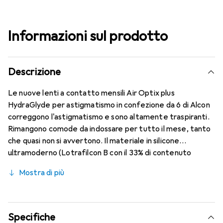
Informazioni sul prodotto
Descrizione
Le nuove lenti a contatto mensili Air Optix plus
HydraGlyde per astigmatismo in confezione da 6 di Alcon
correggono l'astigmatismo e sono altamente traspiranti.
Rimangono comode da indossare per tutto il mese, tanto
che quasi non si avvertono. Il materiale in silicone
ultramoderno (Lotrafilcon B con il 33% di contenuto
d'acqua) è combinato con la collaudata HydraGlyde
Mostra di più
Moisture Matrix e la nota tecnologia SmartShield,
garantendo le migliori caratteristiche di indossabilità che
conosci. Comfort e assenza di fastidi per tutto il giorno
con le lenti mensili.
Specifiche