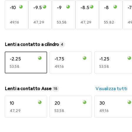
-10
-9.5
-9
-8.5
-8
-7
EUR
49,16
EUR
47,29
EUR
53,58
EUR
47,29
EUR
55,82
E
49
Lenti a contatto a cilindro
4
-2.25
-1.75
-1.25
EUR
53,58
EUR
49,16
EUR
53,58
Lenti a contatto Asse
Visualizza tutti
18
10
20
30
EUR
47,29
EUR
53,58
EUR
49,16