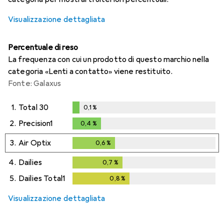
Visualizzazione dettagliata
Percentuale di reso
La frequenza con cui un prodotto di questo marchio nella
categoria «Lenti a contatto» viene restituito.
Fonte: Galaxus
1.
Total 30
0,1
%
0,1
%
2.
Precision1
0,4
%
0,4
%
3.
Air Optix
0,6
%
0,6
%
4.
Dailies
0,7
%
0,7
%
5.
Dailies Total1
0,8
%
0,8
%
Visualizzazione dettagliata