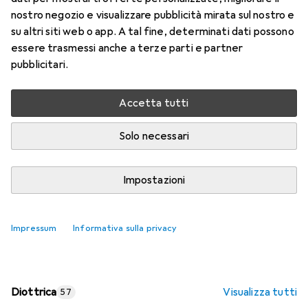
nostro negozio e visualizzare pubblicità mirata sul nostro e
Prezzo in EUR IVA incl.
su altri siti web o app. A tal fine, determinati dati possono
essere trasmessi anche a terze parti e partner
Valutazioni
pubblicitari.
Accetta tutti
Consegna tra lun, 17/8 e mer, 19/8
Più di 10 pezzi in stock presso il fornitore
Solo necessari
Aggiungi al carrello
Impostazioni
Confronta
Salva nella lista
Impressum
Informativa sulla privacy
spedizione gratuita
Diottrica
Visualizza tutti
57