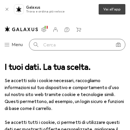
Galaxus
Vai all'app
Trova e ordina più veloce
Impostazioni
Conto cliente
Liste di confronto
Liste dei desideri
Carrello
Categoria Navigazione
Menu
Cerca
ca
I tuoi dati. La tua scelta.
Lenti a contatto
Air Optix HydraGlyde per l'astigmatismo 6
Se accetti solo i cookie necessari, raccogliamo
informazioni sul tuo dispositivo e comportamento d'uso
1 Immagine
sul nostro sito web tramite cookie e tecnologie simili.
EUR
53,58
Questi permettono, ad esempio, un login sicuro e funzioni
EUR
8,93
/
1pz.
Air Optix
HydraGlyde per
di base come il carrello.
l'astigmatismo 6
Se accetti tutti i cookie, ci permetti di utilizzare questi
-1, Obiettivo mensile, 6 pz., Torico
dati per mostrarti offerte personalizzate, migliorare il