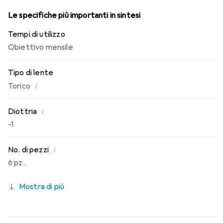
Le specifiche più importanti in sintesi
Tempi di utilizzo
Obiettivo mensile
Tipo di lente
i
Torico
i
Diottria
-1
i
No. di pezzi
6 pz.
Mostra di più