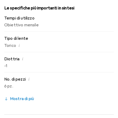
Le specifiche più importanti in sintesi
Tempi di utilizzo
Obiettivo mensile
Tipo di lente
i
Torico
i
Diottria
-1
i
No. di pezzi
6 pz.
Mostra di più