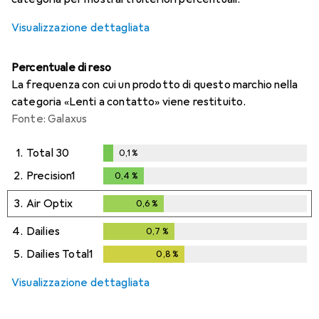
Visualizzazione dettagliata
Percentuale di reso
La frequenza con cui un prodotto di questo marchio nella
categoria «Lenti a contatto» viene restituito.
Fonte: Galaxus
1.
Total 30
0,1
%
0,1
%
2.
Precision1
0,4
%
0,4
%
3.
Air Optix
0,6
%
0,6
%
4.
Dailies
0,7
%
0,7
%
5.
Dailies Total1
0,8
%
0,8
%
Visualizzazione dettagliata