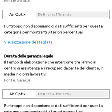
Fonte: Galaxus
i
Air Optix
Dati non sufficienti
i
i
i
i
Dati non sufficienti
Dati non sufficienti
Dati non sufficienti
Dati non sufficienti
Purtroppo non disponiamo di dati sufficienti per questa
categoria per mostrarti ulteriori percentuali.
Visualizzazione dettagliata
Durata della garanzia legale
Il tempo di elaborazione che intercorre tra l'arrivo al
centro di assistenza e il recupero da parte del cliente, in
media in giorni lavorativi.
Fonte: Galaxus
i
Air Optix
Dati non sufficienti
i
i
i
i
Dati non sufficienti
Dati non sufficienti
Dati non sufficienti
Dati non sufficienti
Purtroppo non disponiamo di dati sufficienti per questa
categoria per mostrarti ulteriori percentuali.