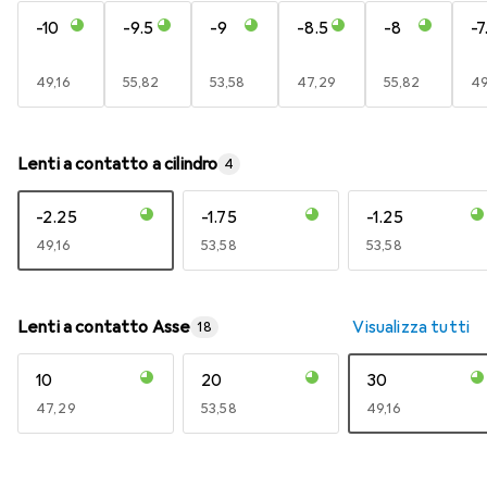
-10
-9.5
-9
-8.5
-8
-7
EUR
49,16
EUR
55,82
EUR
53,58
EUR
47,29
EUR
55,82
E
49
Lenti a contatto a cilindro
4
-2.25
-1.75
-1.25
EUR
49,16
EUR
53,58
EUR
53,58
Lenti a contatto Asse
Visualizza tutti
18
10
20
30
EUR
47,29
EUR
53,58
EUR
49,16