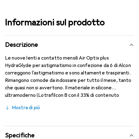
Informazioni sul prodotto
Descrizione
Le nuove lenti a contatto mensili Air Optix plus
HydraGlyde per astigmatismo in confezione da 6 di Alcon
correggono l'astigmatismo e sono altamente traspiranti.
Rimangono comode da indossare per tutto il mese, tanto
che quasi non si avvertono. Il materiale in silicone
ultramoderno (Lotrafilcon B con il 33% di contenuto
d'acqua) è combinato con il collaudato HydraGlyde
Mostra di più
Moisture Matrix e la nota tecnologia SmartShield,
garantendo le migliori caratteristiche di comfort che
conosci. Indossa le lenti a contatto mensili tutto il giorno
in modo comodo e senza fastidi.
Specifiche