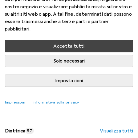
nostro negozio e visualizzare pubblicità mirata sul nostro e
Prezzo in EUR IVA incl.
su altri siti web o app. A tal fine, determinati dati possono
essere trasmessi anche a terze parti e partner
Valutazioni
pubblicitari.
Accetta tutti
Consegna tra lun, 17/8 e mer, 19/8
Più di 10 pezzi in stock presso il fornitore
Solo necessari
Aggiungi al carrello
Impostazioni
Confronta
Salva nella lista
Impressum
Informativa sulla privacy
spedizione gratuita
Diottrica
Visualizza tutti
57