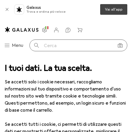
Galaxus
Vai all'app
Trova e ordina più veloce
Impostazioni
Conto cliente
Liste di confronto
Liste dei desideri
Carrello
Categoria Navigazione
Menu
Cerca
I tuoi dati. La tua scelta.
Lenti a contatto
Air Optix più HydraGlyde per l'astigmatismo
Se accetti solo i cookie necessari, raccogliamo
informazioni sul tuo dispositivo e comportamento d'uso
1 Immagine
sul nostro sito web tramite cookie e tecnologie simili.
EUR
49,16
Questi permettono, ad esempio, un login sicuro e funzioni
EUR
8,20
/
1pz.
Air Optix
più HydraGlyde per
di base come il carrello.
l'astigmatismo
Se accetti tutti i cookie, ci permetti di utilizzare questi
-1, Obiettivo mensile, 6 pz., Torico
dati per mostrarti offerte personalizzate, migliorare il