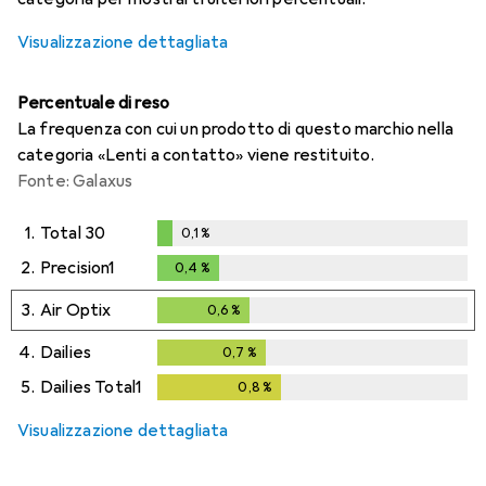
Visualizzazione dettagliata
Percentuale di reso
La frequenza con cui un prodotto di questo marchio nella
categoria «Lenti a contatto» viene restituito.
Fonte: Galaxus
1.
Total 30
0,1
%
0,1
%
2.
Precision1
0,4
%
0,4
%
3.
Air Optix
0,6
%
0,6
%
4.
Dailies
0,7
%
0,7
%
5.
Dailies Total1
0,8
%
0,8
%
Visualizzazione dettagliata