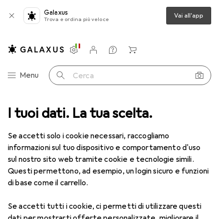
Galaxus
Vai all'app
Trova e ordina più veloce
Impostazioni
Conto cliente
Liste di confronto
Liste dei desideri
Carrello
Categoria Navigazione
Menu
Cerca
ca
I tuoi dati. La tua scelta.
Lenti a contatto
Air Optix HydraGlyde per l'astigmatismo 6
Se accetti solo i cookie necessari, raccogliamo
informazioni sul tuo dispositivo e comportamento d'uso
1 Immagine
sul nostro sito web tramite cookie e tecnologie simili.
EUR
55,82
Questi permettono, ad esempio, un login sicuro e funzioni
EUR
9,31
/
1pz.
Air Optix
HydraGlyde per
di base come il carrello.
l'astigmatismo 6
Se accetti tutti i cookie, ci permetti di utilizzare questi
+0.25, Obiettivo mensile, 6 pz., Torico
dati per mostrarti offerte personalizzate, migliorare il