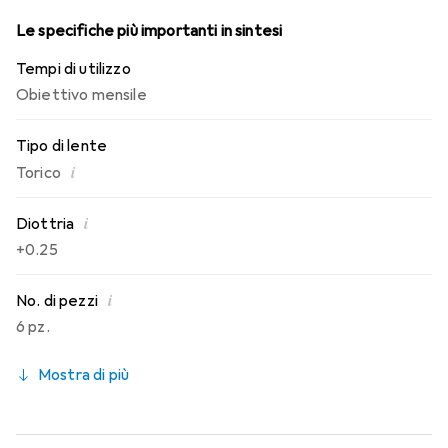
Le specifiche più importanti in sintesi
Tempi di utilizzo
Obiettivo mensile
Tipo di lente
i
Torico
i
Diottria
+0.25
i
No. di pezzi
6 pz.
Mostra di più