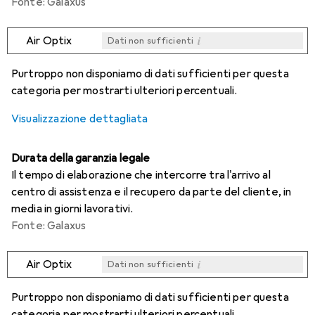
Fonte: Galaxus
i
Air Optix
Dati non sufficienti
i
i
i
i
Dati non sufficienti
Dati non sufficienti
Dati non sufficienti
Dati non sufficienti
Purtroppo non disponiamo di dati sufficienti per questa
categoria per mostrarti ulteriori percentuali.
Visualizzazione dettagliata
Durata della garanzia legale
Il tempo di elaborazione che intercorre tra l'arrivo al
centro di assistenza e il recupero da parte del cliente, in
media in giorni lavorativi.
Fonte: Galaxus
i
Air Optix
Dati non sufficienti
i
i
i
i
Dati non sufficienti
Dati non sufficienti
Dati non sufficienti
Dati non sufficienti
Purtroppo non disponiamo di dati sufficienti per questa
categoria per mostrarti ulteriori percentuali.