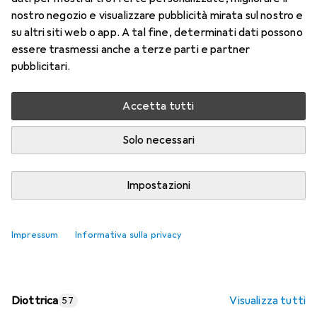
nostro negozio e visualizzare pubblicità mirata sul nostro e
Prezzo in EUR IVA incl.
su altri siti web o app. A tal fine, determinati dati possono
essere trasmessi anche a terze parti e partner
Valutazioni
pubblicitari.
Accetta tutti
Consegna tra lun, 17/8 e mer, 19/8
Più di 10 pezzi in stock presso il fornitore
Solo necessari
Aggiungi al carrello
Impostazioni
Confronta
Salva nella lista
Impressum
Informativa sulla privacy
spedizione gratuita
Diottrica
Visualizza tutti
57