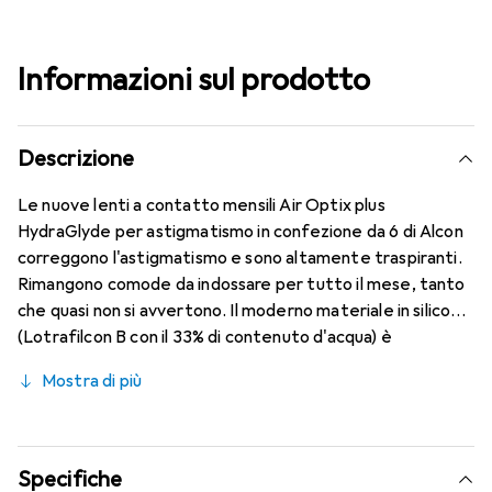
Informazioni sul prodotto
Descrizione
Le nuove lenti a contatto mensili Air Optix plus
HydraGlyde per astigmatismo in confezione da 6 di Alcon
correggono l'astigmatismo e sono altamente traspiranti.
Rimangono comode da indossare per tutto il mese, tanto
che quasi non si avvertono. Il moderno materiale in silicone
(Lotrafilcon B con il 33% di contenuto d'acqua) è
combinato con la comprovata tecnologia HydraGlyde
Mostra di più
Moisture Matrix e la nota tecnologia SmartShield,
garantendo le migliori caratteristiche di indossabilità che
conosci. Comfort e assenza di fastidi per tutto il giorno
con le lenti mensili.
Specifiche