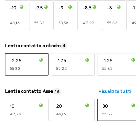
-10
-9.5
-9
-8.5
-8
-7
EUR
49,16
EUR
55,82
EUR
53,58
EUR
47,29
EUR
55,82
E
49
Lenti a contatto a cilindro
4
-2.25
-1.75
-1.25
EUR
55,82
EUR
59,22
EUR
55,82
Lenti a contatto Asse
Visualizza tutti
18
10
20
30
EUR
47,29
EUR
49,16
EUR
55,82