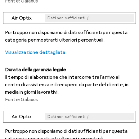
Fonte: Galaxus
i
Air Optix
Dati non sufficienti
i
i
i
i
Dati non sufficienti
Dati non sufficienti
Dati non sufficienti
Dati non sufficienti
Purtroppo non disponiamo di dati sufficienti per questa
categoria per mostrarti ulteriori percentuali.
Visualizzazione dettagliata
Durata della garanzia legale
Il tempo di elaborazione che intercorre tra l'arrivo al
centro di assistenza e il recupero da parte del cliente, in
media in giorni lavorativi.
Fonte: Galaxus
i
Air Optix
Dati non sufficienti
i
i
i
i
Dati non sufficienti
Dati non sufficienti
Dati non sufficienti
Dati non sufficienti
Purtroppo non disponiamo di dati sufficienti per questa
categoria per mostrarti ulteriori percentuali.