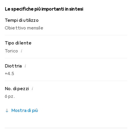
Le specifiche più importanti in sintesi
Tempi di utilizzo
Obiettivo mensile
Tipo di lente
i
Torico
i
Diottria
+4.5
i
No. di pezzi
6 pz.
Mostra di più