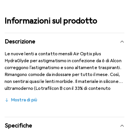
Informazioni sul prodotto
Descrizione
Le nuove lenti a contatto mensili Air Optix plus
HydraGlyde per astigmatismo in confezione da 6 di Alcon
correggono l'astigmatismo e sono altamente traspiranti.
Rimangono comode da indossare per tutto il mese. Così,
non sentirai quasi le lenti morbide. Il materiale in silicone
ultramoderno (Lotrafilcon B con il 33% di contenuto
d'acqua) è combinato con il collaudato HydraGlyde
Mostra di più
Moisture Matrix e la nota tecnologia SmartShield,
garantendo le migliori caratteristiche di indossabilità che
conosci. Un comfort duraturo e senza interruzioni per
tutto il giorno con le lenti mensili.
Specifiche