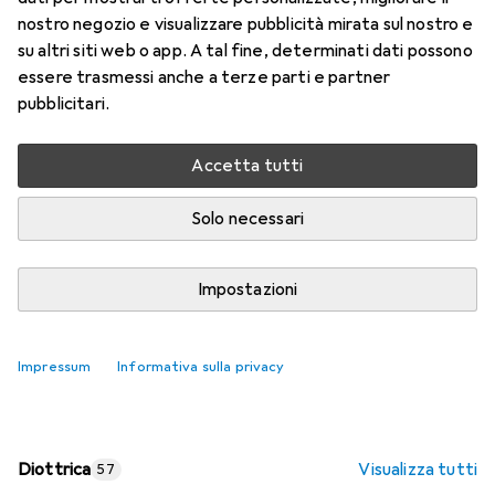
nostro negozio e visualizzare pubblicità mirata sul nostro e
Prezzo in EUR IVA incl.
su altri siti web o app. A tal fine, determinati dati possono
essere trasmessi anche a terze parti e partner
Valutazioni
pubblicitari.
Accetta tutti
Consegna tra lun, 17/8 e mer, 19/8
Più di 10 pezzi in stock presso il fornitore
Solo necessari
Aggiungi al carrello
Impostazioni
Confronta
Salva nella lista
Impressum
Informativa sulla privacy
spedizione gratuita
Diottrica
Visualizza tutti
57