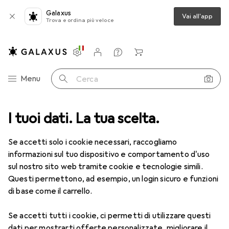
Galaxus
Vai all'app
Trova e ordina più veloce
Impostazioni
Conto cliente
Liste di confronto
Liste dei desideri
Carrello
Categoria Navigazione
Menu
Cerca
ca
I tuoi dati. La tua scelta.
Lenti a contatto
Air Optix HydraGlyde per l'astigmatismo 6
Se accetti solo i cookie necessari, raccogliamo
informazioni sul tuo dispositivo e comportamento d'uso
1 Immagine
sul nostro sito web tramite cookie e tecnologie simili.
EUR
52,90
Questi permettono, ad esempio, un login sicuro e funzioni
EUR
8,82
/
1pz.
Air Optix
HydraGlyde per
di base come il carrello.
l'astigmatismo 6
Se accetti tutti i cookie, ci permetti di utilizzare questi
+4.5, Obiettivo mensile, 6 pz., Torico
dati per mostrarti offerte personalizzate, migliorare il