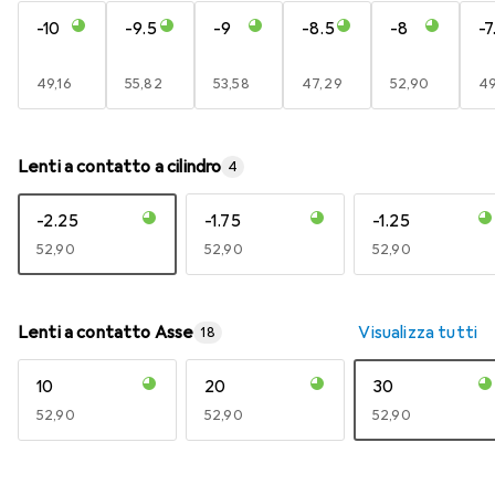
-10
-9.5
-9
-8.5
-8
-7
EUR
49,16
EUR
55,82
EUR
53,58
EUR
47,29
EUR
52,90
E
49
Lenti a contatto a cilindro
4
-2.25
-1.75
-1.25
EUR
52,90
EUR
52,90
EUR
52,90
Lenti a contatto Asse
Visualizza tutti
18
10
20
30
EUR
52,90
EUR
52,90
EUR
52,90