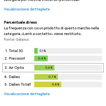
Visualizzazione dettagliata
Percentuale di reso
La frequenza con cui un prodotto di questo marchio nella
categoria «Lenti a contatto» viene restituito.
Fonte: Galaxus
1.
Total 30
0,1
%
0,1
%
2.
Precision1
0,4
%
0,4
%
3.
Air Optix
0,6
%
0,6
%
4.
Dailies
0,7
%
0,7
%
5.
Dailies Total1
0,8
%
0,8
%
Visualizzazione dettagliata