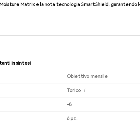
oisture Matrix e la nota tecnologia SmartShield, garantendo le 
i. Un comfort duraturo e senza interruzioni per tutto il giorno co
anti in sintesi
Obiettivo mensile
i
Torico
-8
6 pz.