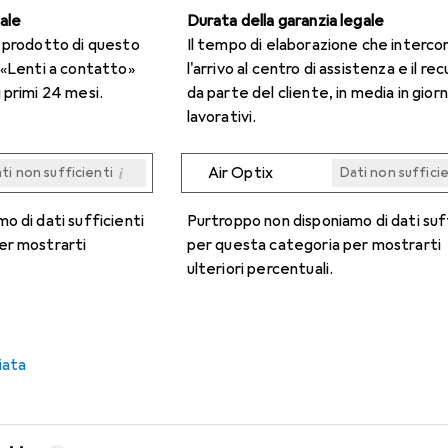
gale
Durata della garanzia legale
n prodotto di questo
Il tempo di elaborazione che interco
 «Lenti a contatto»
l'arrivo al centro di assistenza e il re
 primi 24 mesi.
da parte del cliente, in media in giorn
lavorativi.
i
Air Optix
ti non sufficienti
Dati non suffici
i
i
i
i
ti non sufficienti
ti non sufficienti
ti non sufficienti
ti non sufficienti
Dati non suffici
Dati non suffici
Dati non suffici
Dati non suffici
o di dati sufficienti
Purtroppo non disponiamo di dati suf
er mostrarti
per questa categoria per mostrarti
ulteriori percentuali.
iata