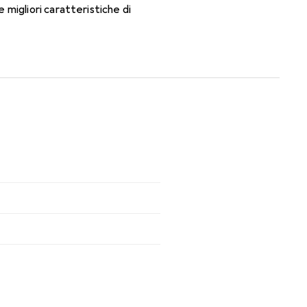
migliori caratteristiche di
n le lenti mensili.