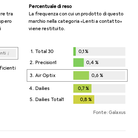
Percentuale di reso
rre tra
La frequenza con cui un prodotto di questo
cupero
marchio nella categoria «Lenti a contatto»
i
viene restituito.
1.
Total 30
0,1
%
i
enti
0,1
%
i
i
i
i
enti
enti
enti
enti
2.
Precision1
0,4
%
ficienti
0,4
%
3.
Air Optix
0,6
%
0,6
%
4.
Dailies
0,7
%
0,7
%
5.
Dailies Total1
0,8
%
0,8
%
Fonte: Galaxus