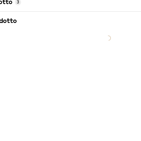
otto
3
odotto