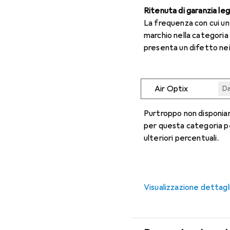
Ritenuta di garanzia le
La frequenza con cui u
marchio nella categoria
presenta un difetto nei
Air Optix
Da
Da
Da
Da
Da
Purtroppo non disponiam
per questa categoria p
ulteriori percentuali.
Visualizzazione dettagl