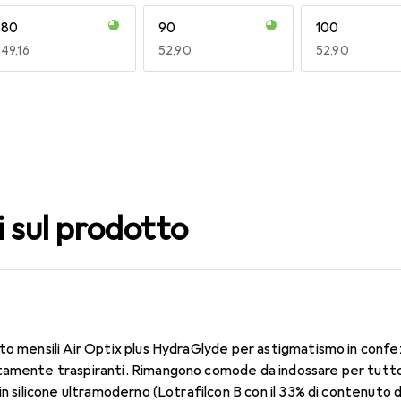
80
90
100
EUR
49,16
EUR
52,90
EUR
52,90
140
150
160
EUR
52,31
EUR
52,90
EUR
55,82
i sul prodotto
to mensili Air Optix plus HydraGlyde per astigmatismo in confe
tamente traspiranti. Rimangono comode da indossare per tutto i
in silicone ultramoderno (Lotrafilcon B con il 33% di contenuto 