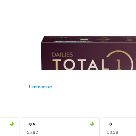
1 Immagine
-9.5
-9
EUR
55,82
EUR
53,58