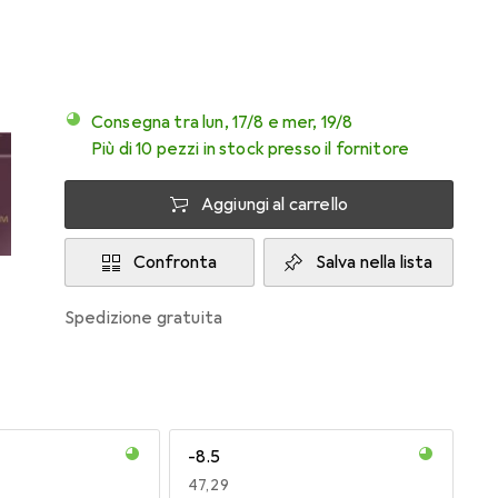
Consegna tra lun, 17/8 e mer, 19/8
Più di 10 pezzi in stock presso il fornitore
Aggiungi al carrello
Confronta
Salva nella lista
spedizione gratuita
-8.5
EUR
47,29