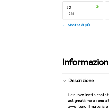
70
EUR
49,16
130
Mostra di più
EUR
55,82
Informazion
Descrizione
Le nuove lenti a contat
astigmatismo e sono al
avvertono. Il materiale 