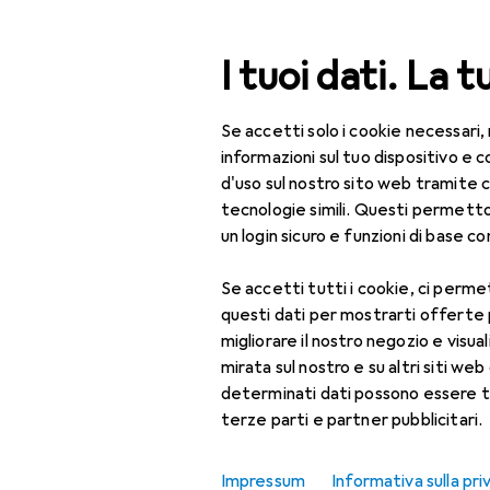
Cerca
I tuoi dati. La t
Se accetti solo i cookie necessari,
Categoria Navigazione
Tutte le categorie
Bel
Tutte le categorie
informazioni sul tuo dispositivo 
d'uso sul nostro sito web tramite 
Bellezza + Salute
tecnologie simili. Questi permett
un login sicuro e funzioni di base com
Salute
Se accetti tutti i cookie, ci permet
Ottica
questi dati per mostrarti offerte
Lenti a contatto
migliorare il nostro negozio e visua
mirata sul nostro e su altri siti web 
Lenti a contatto
determinati dati possono essere t
colorate
terze parti e partner pubblicitari.
Occhiali da computer
Impressum
Informativa sulla pri