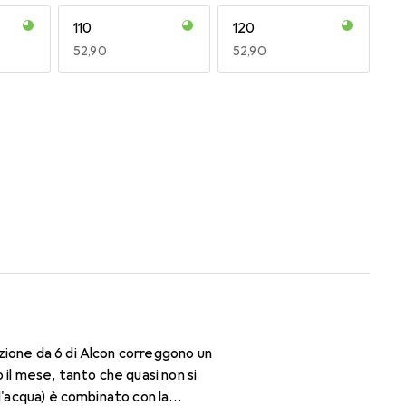
110
120
EUR
52,90
EUR
52,90
170
180
EUR
50,06
EUR
52,90
zione da 6 di Alcon correggono un
l mese, tanto che quasi non si
d'acqua) è combinato con la