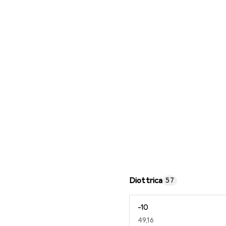
Occhiali da lettura
Diottrica
57
-10
EUR
49,16