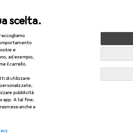
ua scelta.
 raccogliamo
lezza + Salute
Salute
Ottica
Lenti a contatto
Air
e comportamento
cookie e
ono, ad esempio,
e il carrello.
ti di utilizzare
 personalizzate,
lizzare pubblicità
o app. A tal fine,
rasmessi anche a
vacy