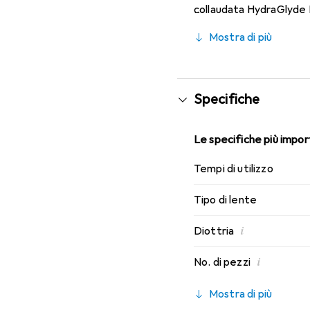
collaudata HydraGlyde M
indossabilità che conosc
Mostra di più
Specifiche
Le specifiche più import
Tempi di utilizzo
Tipo di lente
i
Diottria
i
No. di pezzi
Mostra di più