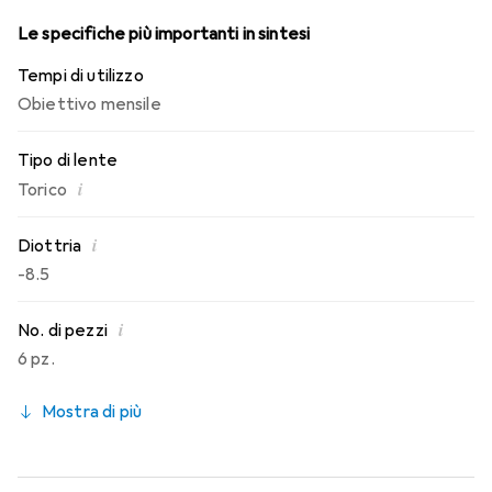
Le specifiche più importanti in sintesi
Tempi di utilizzo
Obiettivo mensile
Tipo di lente
i
Torico
i
Diottria
-8.5
i
No. di pezzi
6 pz.
Mostra di più