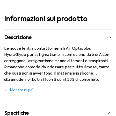
Informazioni sul prodotto
Descrizione
Le nuove lenti a contatto mensili Air Optix plus
HydraGlyde per astigmatismo in confezione da 6 di Alcon
correggono l'astigmatismo e sono altamente traspiranti.
Rimangono comode da indossare per tutto il mese, tanto
che quasi non si avvertono. Il materiale in silicone
ultramoderno (Lotrafilcon B con il 33% di contenuto
d'acqua) è combinato con il collaudato HydraGlyde
Mostra di più
Moisture Matrix e la nota tecnologia SmartShield,
garantendo le migliori caratteristiche di indossabilità che
conosci. Comfort e assenza di fastidi per tutto il giorno
con queste lenti mensili.
Specifiche