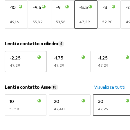
-10
-9.5
-9
-8.5
-8
-7
EUR
49,16
EUR
55,82
EUR
53,58
EUR
47,29
EUR
52,90
E
49
Lenti a contatto a cilindro
4
-2.25
-1.75
-1.25
EUR
47,29
EUR
47,29
EUR
47,29
Lenti a contatto Asse
Visualizza tutti
18
10
20
30
EUR
53,58
EUR
47,40
EUR
47,29