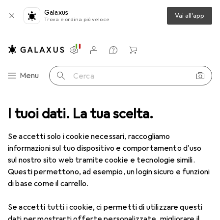
Galaxus
Vai all'app
Trova e ordina più veloce
Impostazioni
Conto cliente
Liste di confronto
Liste dei desideri
Carrello
Categoria Navigazione
Menu
Cerca
ca
I tuoi dati. La tua scelta.
Lenti a contatto
Air Optix HydraGlyde per l'astigmatismo 6
Se accetti solo i cookie necessari, raccogliamo
informazioni sul tuo dispositivo e comportamento d'uso
1 Immagine
sul nostro sito web tramite cookie e tecnologie simili.
EUR
47,29
Questi permettono, ad esempio, un login sicuro e funzioni
EUR
7,88
/
1pz.
Air Optix
HydraGlyde per
di base come il carrello.
l'astigmatismo 6
Se accetti tutti i cookie, ci permetti di utilizzare questi
-8.5, Obiettivo mensile, 6 pz., Torico
dati per mostrarti offerte personalizzate, migliorare il