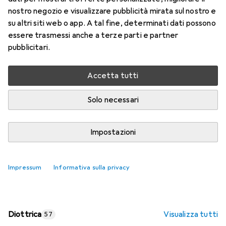
nostro negozio e visualizzare pubblicità mirata sul nostro e
Prezzo in EUR IVA incl.
su altri siti web o app. A tal fine, determinati dati possono
essere trasmessi anche a terze parti e partner
Valutazioni
pubblicitari.
Accetta tutti
Consegna tra lun, 17/8 e mer, 19/8
Più di 10 pezzi in stock presso il fornitore
Solo necessari
Aggiungi al carrello
Impostazioni
Confronta
Salva nella lista
Impressum
Informativa sulla privacy
spedizione gratuita
Diottrica
Visualizza tutti
57