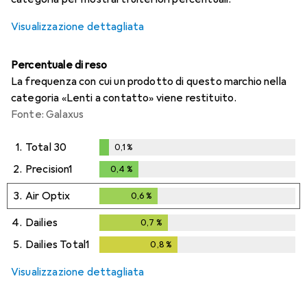
Visualizzazione dettagliata
Percentuale di reso
La frequenza con cui un prodotto di questo marchio nella
categoria «Lenti a contatto» viene restituito.
Fonte: Galaxus
1.
Total 30
0,1
%
0,1
%
2.
Precision1
0,4
%
0,4
%
3.
Air Optix
0,6
%
0,6
%
4.
Dailies
0,7
%
0,7
%
5.
Dailies Total1
0,8
%
0,8
%
Visualizzazione dettagliata