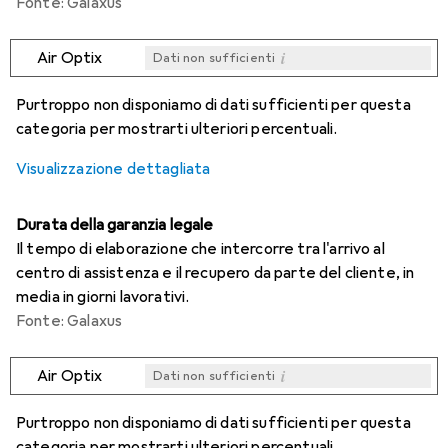
Fonte: Galaxus
i
Air Optix
Dati non sufficienti
i
i
i
i
Dati non sufficienti
Dati non sufficienti
Dati non sufficienti
Dati non sufficienti
Purtroppo non disponiamo di dati sufficienti per questa
categoria per mostrarti ulteriori percentuali.
Visualizzazione dettagliata
Durata della garanzia legale
Il tempo di elaborazione che intercorre tra l'arrivo al
centro di assistenza e il recupero da parte del cliente, in
media in giorni lavorativi.
Fonte: Galaxus
i
Air Optix
Dati non sufficienti
i
i
i
i
Dati non sufficienti
Dati non sufficienti
Dati non sufficienti
Dati non sufficienti
Purtroppo non disponiamo di dati sufficienti per questa
categoria per mostrarti ulteriori percentuali.