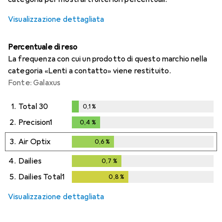
Visualizzazione dettagliata
Percentuale di reso
La frequenza con cui un prodotto di questo marchio nella
categoria «Lenti a contatto» viene restituito.
Fonte: Galaxus
1.
Total 30
0,1
%
0,1
%
2.
Precision1
0,4
%
0,4
%
3.
Air Optix
0,6
%
0,6
%
4.
Dailies
0,7
%
0,7
%
5.
Dailies Total1
0,8
%
0,8
%
Visualizzazione dettagliata