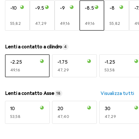
-10
-9.5
-9
-8.5
-8
-7
EUR
55,82
EUR
47,29
EUR
49,16
EUR
49,16
EUR
55,82
E
49
Lenti a contatto a cilindro
4
-2.25
-1.75
-1.25
EUR
49,16
EUR
47,29
EUR
53,58
Lenti a contatto Asse
Visualizza tutti
18
10
20
30
EUR
53,58
EUR
47,40
EUR
47,29