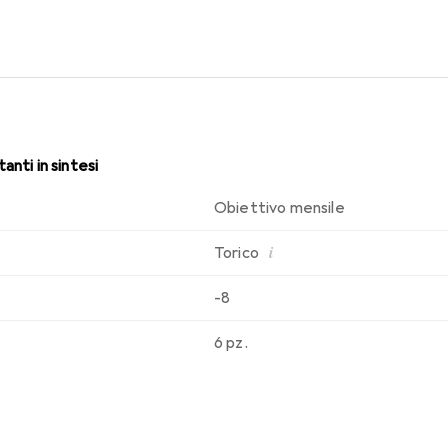
di indossabilità che conosci. Comfort e assenza di fastidi per tutt
anti in sintesi
Obiettivo mensile
i
Torico
-8
6 pz.