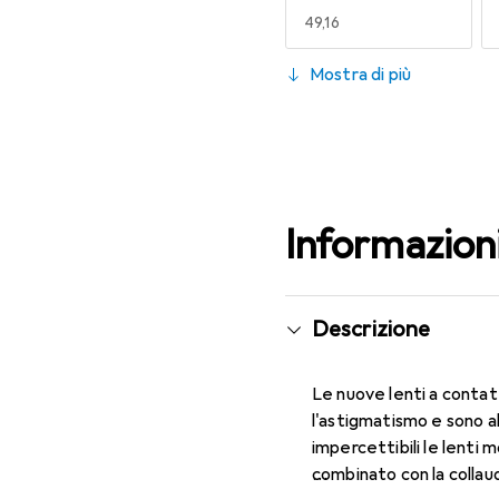
EUR
49,16
130
Mostra di più
EUR
55,82
Informazion
Descrizione
Le nuove lenti a contat
l'astigmatismo e sono a
impercettibili le lenti 
combinato con la colla