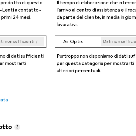
n prodotto di questo
Il tempo di elaborazione che interco
 «Lenti a contatto»
l'arrivo al centro di assistenza e il re
 primi 24 mesi.
da parte del cliente, in media in giorn
lavorativi.
i
Air Optix
ti non sufficienti
Dati non suffici
i
i
i
i
ti non sufficienti
ti non sufficienti
ti non sufficienti
ti non sufficienti
Dati non suffici
Dati non suffici
Dati non suffici
Dati non suffici
o di dati sufficienti
Purtroppo non disponiamo di dati suf
er mostrarti
per questa categoria per mostrarti
ulteriori percentuali.
iata
otto
3