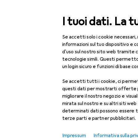
Cerca
I tuoi dati. La t
Se accetti solo i cookie necessari,
Categoria Navigazione
Tutte le categorie
Bel
Tutte le categorie
informazioni sul tuo dispositivo 
d'uso sul nostro sito web tramite 
Bellezza + Salute
tecnologie simili. Questi permett
un login sicuro e funzioni di base com
Salute
Se accetti tutti i cookie, ci permet
Ottica
questi dati per mostrarti offerte
Lenti a contatto
migliorare il nostro negozio e visua
mirata sul nostro e su altri siti web 
Lenti a contatto
determinati dati possono essere t
colorate
terze parti e partner pubblicitari.
Occhiali da computer
Impressum
Informativa sulla pri