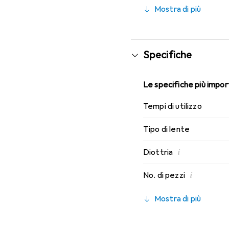
migliori caratteristiche 
Mostra di più
Specifiche
Le specifiche più import
Tempi di utilizzo
Tipo di lente
i
Diottria
i
No. di pezzi
Mostra di più