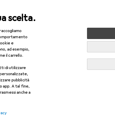
ua scelta.
 raccogliamo
lezza + Salute
Salute
Ottica
Lenti a contatto
Air
e comportamento
cookie e
ono, ad esempio,
e il carrello.
ti di utilizzare
 personalizzate,
lizzare pubblicità
o app. A tal fine,
rasmessi anche a
vacy