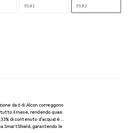
EUR
55,82
EUR
55,82
170
180
EUR
50,06
EUR
50,06
zione da 6 di Alcon correggono
 tutto il mese, rendendo quasi
il 33% di contenuto d'acqua) è
ia SmartShield, garantendo le