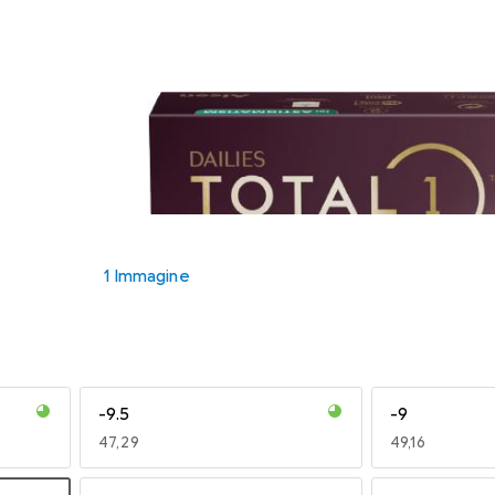
1 Immagine
-9.5
-9
EUR
47,29
EUR
49,16