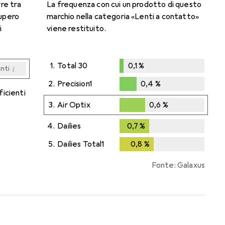
rre tra
La frequenza con cui un prodotto di questo
cupero
marchio nella categoria «Lenti a contatto»
i
viene restituito.
1.
Total 30
0,1
%
i
enti
0,1
%
i
i
i
i
enti
enti
enti
enti
2.
Precision1
0,4
%
ficienti
0,4
%
3.
Air Optix
0,6
%
0,6
%
4.
Dailies
0,7
%
0,7
%
5.
Dailies Total1
0,8
%
0,8
%
Fonte: Galaxus