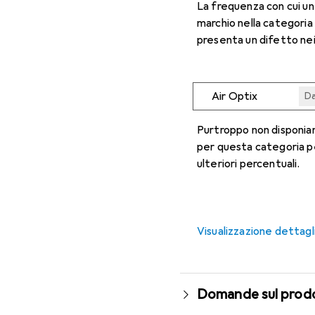
La frequenza con cui u
marchio nella categoria
presenta un difetto nei
Air Optix
Da
Da
Da
Da
Da
Purtroppo non disponiam
per questa categoria p
ulteriori percentuali.
Visualizzazione dettagl
Domande sul prod