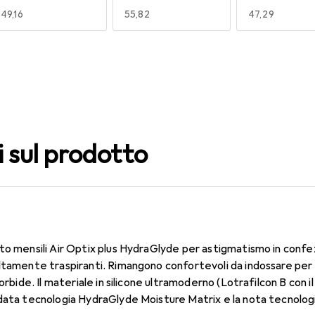
EUR
49,16
EUR
55,82
EUR
47,29
140
150
160
EUR
55,82
EUR
58,31
EUR
55,82
i sul prodotto
to mensili Air Optix plus HydraGlyde per astigmatismo in confe
ltamente traspiranti. Rimangono confortevoli da indossare per
morbide. Il materiale in silicone ultramoderno (Lotrafilcon B con 
udata tecnologia HydraGlyde Moisture Matrix e la nota tecnolog