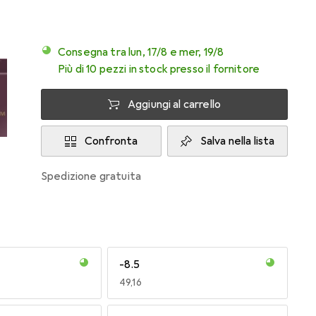
Consegna tra lun, 17/8 e mer, 19/8
Più di 10 pezzi in stock presso il fornitore
Aggiungi al carrello
Confronta
Salva nella lista
spedizione gratuita
-8.5
EUR
49,16