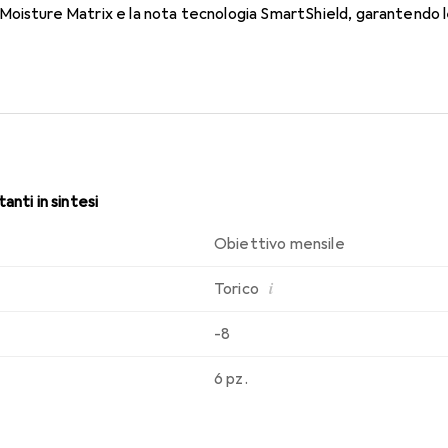
oisture Matrix e la nota tecnologia SmartShield, garantendo le 
 Comfort e assenza di fastidi per tutto il giorno con le lenti mens
anti in sintesi
Obiettivo mensile
i
Torico
-8
6 pz.