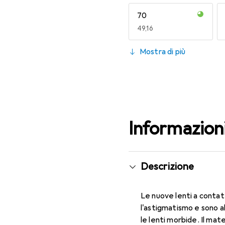
70
EUR
49,16
130
Mostra di più
EUR
55,82
Informazion
Descrizione
Le nuove lenti a contat
l'astigmatismo e sono a
le lenti morbide. Il mat