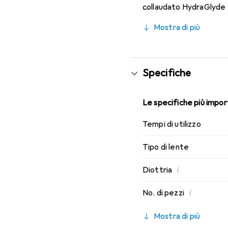
collaudato HydraGlyde M
portabilità che conosci.
Mostra di più
Specifiche
Le specifiche più import
Tempi di utilizzo
Tipo di lente
i
Diottria
i
No. di pezzi
Mostra di più