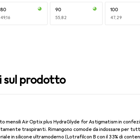
80
90
100
EUR
49,16
EUR
55,82
EUR
47,29
140
150
160
EUR
55,82
EUR
58,31
EUR
55,82
i sul prodotto
to mensili Air Optix plus HydraGlyde for Astigmatism in confez
ltamente traspiranti. Rimangono comode da indossare per tutto 
eriale in silicone ultramoderno (Lotrafilcon B con il 33% di conte