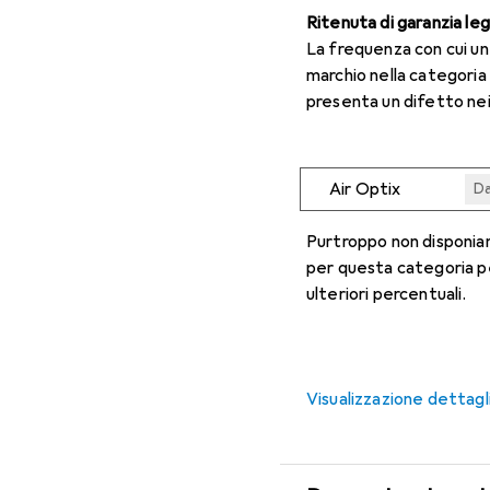
Ritenuta di garanzia le
La frequenza con cui u
marchio nella categoria
presenta un difetto nei
Air Optix
Da
Da
Da
Da
Da
Purtroppo non disponiam
per questa categoria p
ulteriori percentuali.
Visualizzazione dettagl