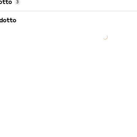
otto
3
odotto