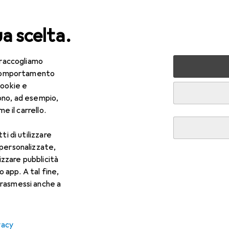
ua scelta.
 raccogliamo
lezza + Salute
Salute
Ottica
Lenti a contatto
Air
e comportamento
cookie e
ono, ad esempio,
e il carrello.
ti di utilizzare
 personalizzate,
lizzare pubblicità
o app. A tal fine,
rasmessi anche a
vacy