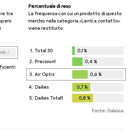
Percentuale di reso
rre tra
La frequenza con cui un prodotto di questo
cupero
marchio nella categoria «Lenti a contatto»
i
viene restituito.
1.
Total 30
0,1
%
i
enti
0,1
%
i
i
i
i
enti
enti
enti
enti
2.
Precision1
0,4
%
ficienti
0,4
%
3.
Air Optix
0,6
%
0,6
%
4.
Dailies
0,7
%
0,7
%
5.
Dailies Total1
0,8
%
0,8
%
Fonte: Galaxus