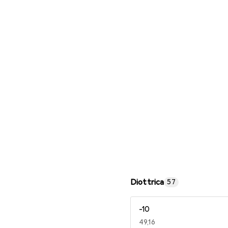
Occhiali da lettura
Diottrica
57
-10
EUR
49,16