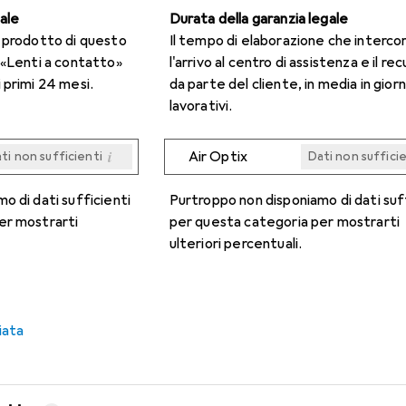
gale
Durata della garanzia legale
n prodotto di questo
Il tempo di elaborazione che interco
 «Lenti a contatto»
l'arrivo al centro di assistenza e il re
 primi 24 mesi.
da parte del cliente, in media in giorn
lavorativi.
i
Air Optix
ti non sufficienti
Dati non suffici
i
i
i
i
ti non sufficienti
ti non sufficienti
ti non sufficienti
ti non sufficienti
Dati non suffici
Dati non suffici
Dati non suffici
Dati non suffici
o di dati sufficienti
Purtroppo non disponiamo di dati suf
er mostrarti
per questa categoria per mostrarti
ulteriori percentuali.
iata