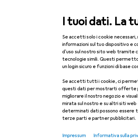
Cerca
I tuoi dati. La t
Se accetti solo i cookie necessari,
Categoria Navigazione
Tutte le categorie
Bel
Tutte le categorie
informazioni sul tuo dispositivo 
d'uso sul nostro sito web tramite 
Bellezza + Salute
tecnologie simili. Questi permett
un login sicuro e funzioni di base com
Salute
Se accetti tutti i cookie, ci permet
Ottica
questi dati per mostrarti offerte
Lenti a contatto
migliorare il nostro negozio e visua
mirata sul nostro e su altri siti web 
Lenti a contatto
determinati dati possono essere t
colorate
terze parti e partner pubblicitari.
Occhiali da computer
Impressum
Informativa sulla pri