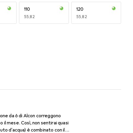
110
120
EUR
55,82
EUR
55,82
170
180
EUR
50,06
EUR
50,06
ione da 6 di Alcon correggono
il mese. Così, non sentirai quasi
nuto d'acqua) è combinato con il