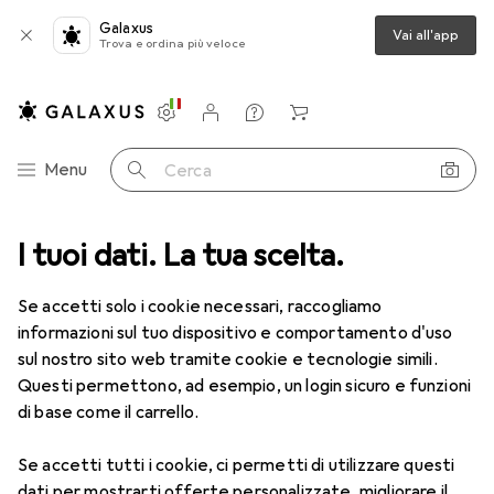
Galaxus
Vai all'app
Trova e ordina più veloce
Impostazioni
Conto cliente
Liste di confronto
Liste dei desideri
Carrello
Categoria Navigazione
Menu
Cerca
I tuoi dati. La tua scelta.
Lenti a contatto
Air Optix più HydraGlyde per l'astigmatismo
Se accetti solo i cookie necessari, raccogliamo
informazioni sul tuo dispositivo e comportamento d'uso
1 Immagine
sul nostro sito web tramite cookie e tecnologie simili.
EUR
47,40
Questi permettono, ad esempio, un login sicuro e funzioni
EUR
7,91
/
1pz.
Air Optix
più HydraGlyde per
di base come il carrello.
l'astigmatismo
Se accetti tutti i cookie, ci permetti di utilizzare questi
-1.5, Obiettivo mensile, 6 pz., Torico
dati per mostrarti offerte personalizzate, migliorare il