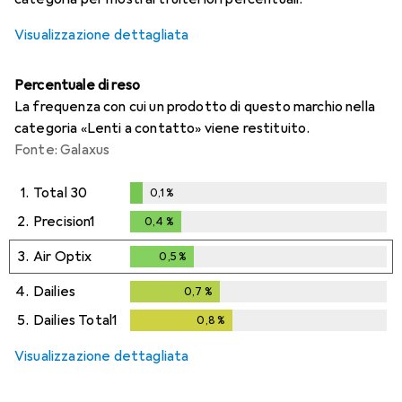
Visualizzazione dettagliata
Percentuale di reso
La frequenza con cui un prodotto di questo marchio nella
categoria «Lenti a contatto» viene restituito.
Fonte: Galaxus
1.
Total 30
0,1
%
0,1
%
2.
Precision1
0,4
%
0,4
%
3.
Air Optix
0,5
%
0,5
%
4.
Dailies
0,7
%
0,7
%
5.
Dailies Total1
0,8
%
0,8
%
Visualizzazione dettagliata