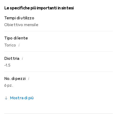
Le specifiche più importanti in sintesi
Tempi di utilizzo
Obiettivo mensile
Tipo di lente
i
Torico
i
Diottria
-1.5
i
No. di pezzi
6 pz.
Mostra di più