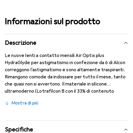
Informazioni sul prodotto
Descrizione
Le nuove lenti a contatto mensili Air Optix plus
HydraGlyde per astigmatismo in confezione da 6 di Alcon
correggono l'astigmatismo e sono altamente traspiranti.
Rimangono comode da indossare per tutto il mese, tanto
che quasi non si avvertono. Il materiale in silicone
ultramoderno (Lotrafilcon B con il 33% di contenuto
d'acqua) è combinato con la nota tecnologia HydraGlyde
Mostra di più
Moisture Matrix e la famosa tecnologia SmartShield,
offrendo le migliori caratteristiche di indossabilità che
conosci. Comfort e assenza di disturbi per tutto il giorno
con le lenti mensili.
Specifiche