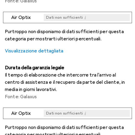
Fonte: Galaxus
i
Air Optix
Dati non sufficienti
i
i
i
i
Dati non sufficienti
Dati non sufficienti
Dati non sufficienti
Dati non sufficienti
Purtroppo non disponiamo di dati sufficienti per questa
categoria per mostrarti ulteriori percentuali.
Visualizzazione dettagliata
Durata della garanzia legale
Il tempo di elaborazione che intercorre tra l'arrivo al
centro di assistenza e il recupero da parte del cliente, in
media in giorni lavorativi.
Fonte: Galaxus
i
Air Optix
Dati non sufficienti
i
i
i
i
Dati non sufficienti
Dati non sufficienti
Dati non sufficienti
Dati non sufficienti
Purtroppo non disponiamo di dati sufficienti per questa
categoria per mostrarti ulteriori percentuali.