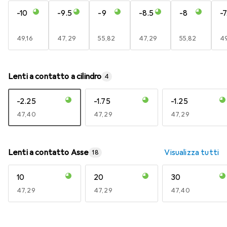
-10
-9.5
-9
-8.5
-8
-7
EUR
49,16
EUR
47,29
EUR
55,82
EUR
47,29
EUR
55,82
E
49
Lenti a contatto a cilindro
4
-2.25
-1.75
-1.25
EUR
47,40
EUR
47,29
EUR
47,29
Lenti a contatto Asse
Visualizza tutti
18
10
20
30
EUR
47,29
EUR
47,29
EUR
47,40