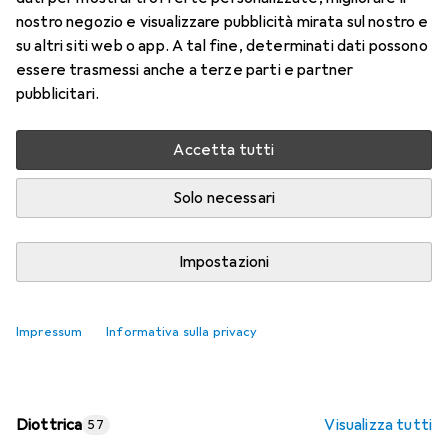
nostro negozio e visualizzare pubblicità mirata sul nostro e
Prezzo in EUR IVA incl.
su altri siti web o app. A tal fine, determinati dati possono
essere trasmessi anche a terze parti e partner
Valutazioni
pubblicitari.
Accetta tutti
Consegna tra gio, 13/8 e lun, 17/8
Più di 10 pezzi in stock presso il fornitore
Solo necessari
Aggiungi al carrello
Impostazioni
Confronta
Salva nella lista
Impressum
Informativa sulla privacy
spedizione gratuita
Diottrica
Visualizza tutti
57