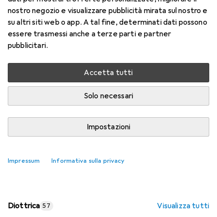
nostro negozio e visualizzare pubblicità mirata sul nostro e
Prezzo in EUR IVA incl.
su altri siti web o app. A tal fine, determinati dati possono
essere trasmessi anche a terze parti e partner
Valutazioni
pubblicitari.
Accetta tutti
Consegna tra gio, 13/8 e lun, 17/8
Più di 10 pezzi in stock presso il fornitore
Solo necessari
Aggiungi al carrello
Impostazioni
Confronta
Salva nella lista
Impressum
Informativa sulla privacy
spedizione gratuita
Diottrica
Visualizza tutti
57