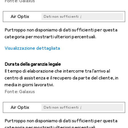
Fonte: Galaxus
i
Air Optix
Dati non sufficienti
i
i
i
i
Dati non sufficienti
Dati non sufficienti
Dati non sufficienti
Dati non sufficienti
Purtroppo non disponiamo di dati sufficienti per questa
categoria per mostrarti ulteriori percentuali.
Visualizzazione dettagliata
Durata della garanzia legale
Il tempo di elaborazione che intercorre tra l'arrivo al
centro di assistenza e il recupero da parte del cliente, in
media in giorni lavorativi.
Fonte: Galaxus
i
Air Optix
Dati non sufficienti
i
i
i
i
Dati non sufficienti
Dati non sufficienti
Dati non sufficienti
Dati non sufficienti
Purtroppo non disponiamo di dati sufficienti per questa
categoria per mostrarti ulteriori percentuali.