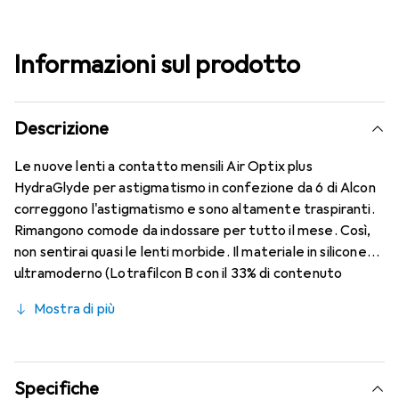
Informazioni sul prodotto
Descrizione
Le nuove lenti a contatto mensili Air Optix plus
HydraGlyde per astigmatismo in confezione da 6 di Alcon
correggono l'astigmatismo e sono altamente traspiranti.
Rimangono comode da indossare per tutto il mese. Così,
non sentirai quasi le lenti morbide. Il materiale in silicone
ultramoderno (Lotrafilcon B con il 33% di contenuto
d'acqua) è combinato con il collaudato HydraGlyde
Mostra di più
Moisture Matrix e la nota tecnologia SmartShield,
garantendo le migliori caratteristiche di indossabilità che
conosci. Un comfort duraturo e senza interruzioni per
tutto il giorno con le lenti mensili.
Specifiche