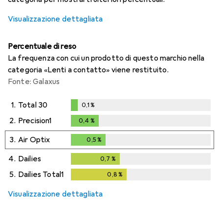
Visualizzazione dettagliata
Percentuale di reso
La frequenza con cui un prodotto di questo marchio nella
categoria «Lenti a contatto» viene restituito.
Fonte: Galaxus
1.
Total 30
0,1
%
0,1
%
2.
Precision1
0,4
%
0,4
%
3.
Air Optix
0,5
%
0,5
%
4.
Dailies
0,7
%
0,7
%
5.
Dailies Total1
0,8
%
0,8
%
Visualizzazione dettagliata