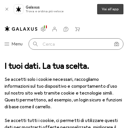
Galaxus
Vai all'app
Trova e ordina più veloce
Impostazioni
Conto cliente
Liste di confronto
Liste dei desideri
Carrello
Categoria Navigazione
Menu
Cerca
I tuoi dati. La tua scelta.
Lenti a contatto
Air Optix più HydraGlyde per l'astigmatismo
Se accetti solo i cookie necessari, raccogliamo
informazioni sul tuo dispositivo e comportamento d'uso
1 Immagine
sul nostro sito web tramite cookie e tecnologie simili.
EUR
47,29
Questi permettono, ad esempio, un login sicuro e funzioni
EUR
7,88
/
1pz.
Air Optix
più HydraGlyde per
di base come il carrello.
l'astigmatismo
Se accetti tutti i cookie, ci permetti di utilizzare questi
-1.5, Obiettivo mensile, 6 pz., Torico
dati per mostrarti offerte personalizzate, migliorare il