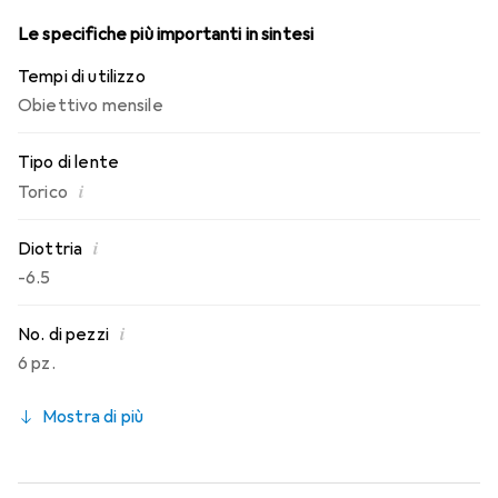
Le specifiche più importanti in sintesi
Tempi di utilizzo
Obiettivo mensile
Tipo di lente
i
Torico
i
Diottria
-6.5
i
No. di pezzi
6 pz.
Mostra di più