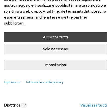
nostro negozio e visualizzare pubblicità mirata sul nostro e
Prezzo in EUR IVA incl.
su altri siti web o app. A tal fine, determinati dati possono
essere trasmessi anche a terze parti e partner
Valutazioni
pubblicitari.
Accetta tutti
Consegna tra ven, 14/8 e mar, 18/8
Più di 10 pezzi in stock presso il fornitore
Solo necessari
Aggiungi al carrello
Impostazioni
Confronta
Salva nella lista
Impressum
Informativa sulla privacy
spedizione gratuita
Diottrica
Visualizza tutti
57