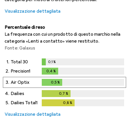
Visualizzazione dettagliata
Percentuale di reso
La frequenza con cui un prodotto di questo marchio nella
categoria «Lenti a contatto» viene restituito.
Fonte: Galaxus
1.
Total 30
0,1
%
0,1
%
2.
Precision1
0,4
%
0,4
%
3.
Air Optix
0,5
%
0,5
%
4.
Dailies
0,7
%
0,7
%
5.
Dailies Total1
0,8
%
0,8
%
Visualizzazione dettagliata