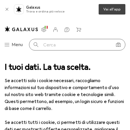
Galaxus
Vai all'app
Trova e ordina più veloce
Impostazioni
Conto cliente
Liste di confronto
Liste dei desideri
Carrello
Categoria Navigazione
Menu
Cerca
ca
I tuoi dati. La tua scelta.
Lenti a contatto
Air Optix HydraGlyde per l'astigmatismo 6
Se accetti solo i cookie necessari, raccogliamo
informazioni sul tuo dispositivo e comportamento d'uso
1 Immagine
sul nostro sito web tramite cookie e tecnologie simili.
EUR
53,58
Questi permettono, ad esempio, un login sicuro e funzioni
EUR
8,93
/
1pz.
Air Optix
HydraGlyde per
di base come il carrello.
l'astigmatismo 6
Se accetti tutti i cookie, ci permetti di utilizzare questi
-6.5, Obiettivo mensile, 6 pz., Torico
dati per mostrarti offerte personalizzate, migliorare il