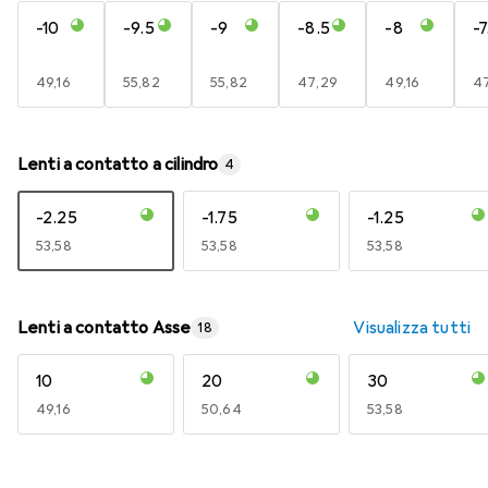
-10
-9.5
-9
-8.5
-8
-7
EUR
49,16
EUR
55,82
EUR
55,82
EUR
47,29
EUR
49,16
E
4
Lenti a contatto a cilindro
4
-2.25
-1.75
-1.25
EUR
53,58
EUR
53,58
EUR
53,58
Lenti a contatto Asse
Visualizza tutti
18
10
20
30
EUR
49,16
EUR
50,64
EUR
53,58