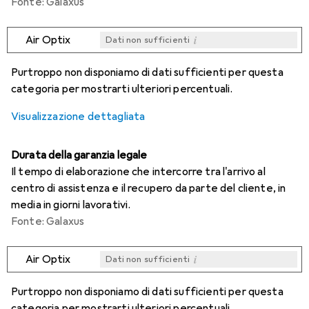
Fonte: Galaxus
i
Air Optix
Dati non sufficienti
i
i
i
i
Dati non sufficienti
Dati non sufficienti
Dati non sufficienti
Dati non sufficienti
Purtroppo non disponiamo di dati sufficienti per questa
categoria per mostrarti ulteriori percentuali.
Visualizzazione dettagliata
Durata della garanzia legale
Il tempo di elaborazione che intercorre tra l'arrivo al
centro di assistenza e il recupero da parte del cliente, in
media in giorni lavorativi.
Fonte: Galaxus
i
Air Optix
Dati non sufficienti
i
i
i
i
Dati non sufficienti
Dati non sufficienti
Dati non sufficienti
Dati non sufficienti
Purtroppo non disponiamo di dati sufficienti per questa
categoria per mostrarti ulteriori percentuali.