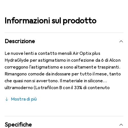
Informazioni sul prodotto
Descrizione
Le nuove lenti a contatto mensili Air Optix plus
HydraGlyde per astigmatismo in confezione da 6 di Alcon
correggono l'astigmatismo e sono altamente traspiranti.
Rimangono comode da indossare per tutto il mese, tanto
che quasi non si avvertono. Il materiale in silicone
ultramoderno (Lotrafilcon B con il 33% di contenuto
d'acqua) è combinato con la collaudata tecnologia
Mostra di più
HydraGlyde Moisture Matrix e la nota tecnologia
SmartShield, garantendo le migliori caratteristiche di
indossabilità che conosci. Un comfort duraturo e senza
interruzioni per tutto il giorno con le lenti mensili.
Specifiche