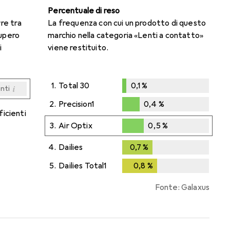
Percentuale di reso
rre tra
La frequenza con cui un prodotto di questo
cupero
marchio nella categoria «Lenti a contatto»
i
viene restituito.
1.
Total 30
0,1
%
i
enti
0,1
%
i
i
i
i
enti
enti
enti
enti
2.
Precision1
0,4
%
ficienti
0,4
%
3.
Air Optix
0,5
%
0,5
%
4.
Dailies
0,7
%
0,7
%
5.
Dailies Total1
0,8
%
0,8
%
Fonte: Galaxus