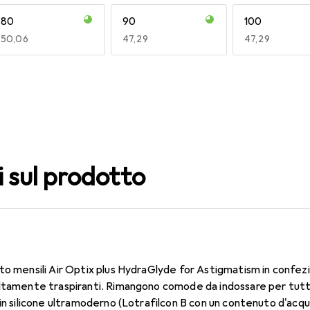
80
90
100
EUR
50,06
EUR
47,29
EUR
47,29
140
150
160
EUR
53,58
EUR
53,58
EUR
50,06
i sul prodotto
to mensili Air Optix plus HydraGlyde for Astigmatism in confez
ltamente traspiranti. Rimangono comode da indossare per tutto 
 in silicone ultramoderno (Lotrafilcon B con un contenuto d'acq