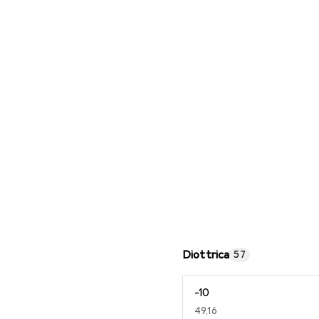
Occhiali da lettura
Diottrica
57
-10
EUR
49,16