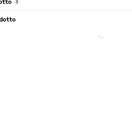
otto
3
odotto