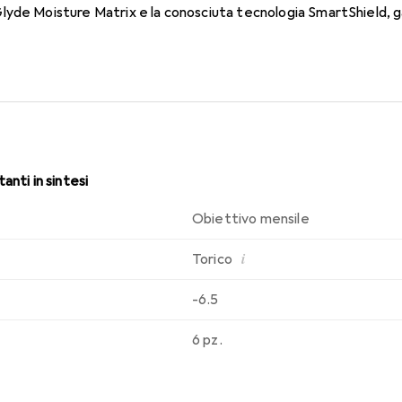
yde Moisture Matrix e la conosciuta tecnologia SmartShield, ga
sabilità che conosci. Comfort e assenza di fastidi per tutto il gi
anti in sintesi
Obiettivo mensile
i
Torico
-6.5
6 pz.