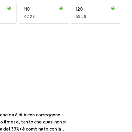
110
120
EUR
47,29
EUR
53,58
170
180
EUR
50,93
EUR
50,06
ione da 6 di Alcon correggono
il mese, tanto che quasi non si
ua del 33%) è combinato con la