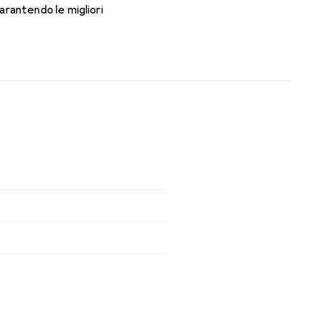
rantendo le migliori
orno con queste lenti mensili.