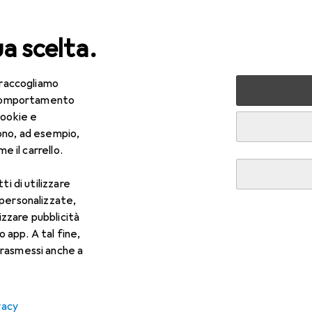
ua scelta.
 raccogliamo
lezza + Salute
Salute
Ottica
Lenti a contatto
Air
e comportamento
cookie e
ono, ad esempio,
e il carrello.
ti di utilizzare
 personalizzate,
lizzare pubblicità
o app. A tal fine,
rasmessi anche a
vacy