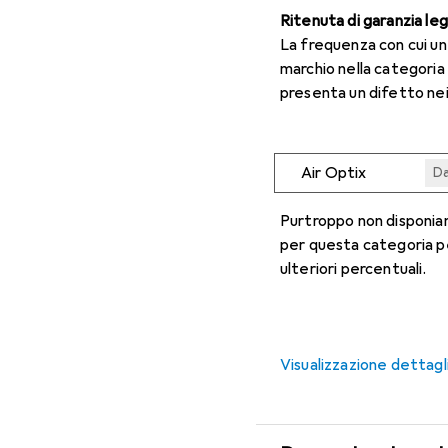
Ritenuta di garanzia le
La frequenza con cui u
marchio nella categoria
presenta un difetto nei
Air Optix
Da
Da
Da
Da
Da
Purtroppo non disponiam
per questa categoria p
ulteriori percentuali.
Visualizzazione dettagl