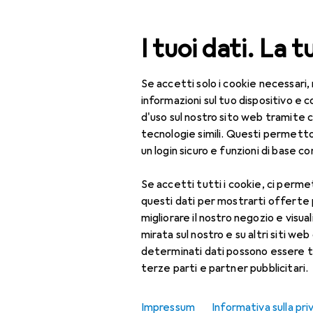
Cerca
I tuoi dati. La t
Se accetti solo i cookie necessari,
Categoria Navigazione
Tutte le categorie
Bel
Tutte le categorie
informazioni sul tuo dispositivo 
d'uso sul nostro sito web tramite 
Bellezza + Salute
tecnologie simili. Questi permett
un login sicuro e funzioni di base com
Salute
Se accetti tutti i cookie, ci permet
Ottica
questi dati per mostrarti offerte
Lenti a contatto
migliorare il nostro negozio e visua
mirata sul nostro e su altri siti web 
Lenti a contatto
determinati dati possono essere t
colorate
terze parti e partner pubblicitari.
Occhiali da computer
Impressum
Informativa sulla pri