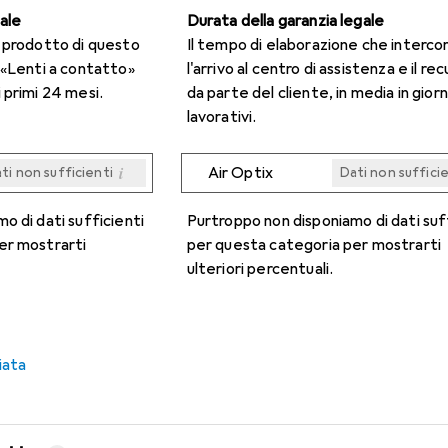
gale
Durata della garanzia legale
n prodotto di questo
Il tempo di elaborazione che interco
 «Lenti a contatto»
l'arrivo al centro di assistenza e il re
 primi 24 mesi.
da parte del cliente, in media in giorn
lavorativi.
i
Air Optix
ti non sufficienti
Dati non suffici
i
i
i
i
ti non sufficienti
ti non sufficienti
ti non sufficienti
ti non sufficienti
Dati non suffici
Dati non suffici
Dati non suffici
Dati non suffici
o di dati sufficienti
Purtroppo non disponiamo di dati suf
er mostrarti
per questa categoria per mostrarti
ulteriori percentuali.
iata