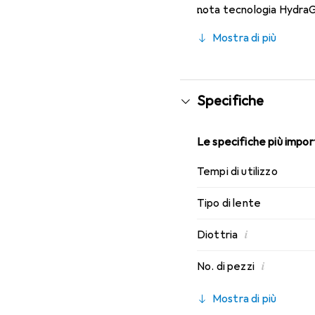
nota tecnologia HydraGl
caratteristiche di indos
Mostra di più
Specifiche
Le specifiche più import
Tempi di utilizzo
Tipo di lente
i
Diottria
i
No. di pezzi
Mostra di più