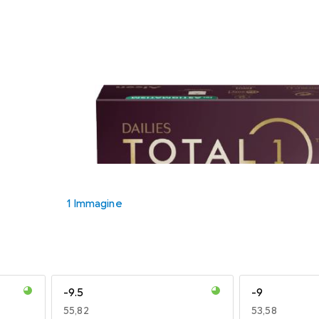
1 Immagine
-9.5
-9
EUR
55,82
EUR
53,58