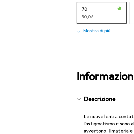
70
EUR
50,06
130
Mostra di più
EUR
53,58
Informazion
Descrizione
Le nuove lenti a contat
l'astigmatismo e sono a
avvertono. Il materiale