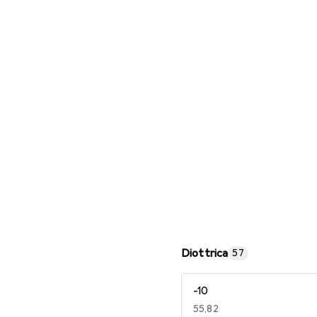
Occhiali da lettura
Diottrica
57
-10
EUR
55,82