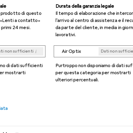
gale
Durata della garanzia legale
n prodotto di questo
Il tempo di elaborazione che interco
 «Lenti a contatto»
l'arrivo al centro di assistenza e il re
 primi 24 mesi.
da parte del cliente, in media in giorn
lavorativi.
i
Air Optix
ti non sufficienti
Dati non suffici
i
i
i
i
ti non sufficienti
ti non sufficienti
ti non sufficienti
ti non sufficienti
Dati non suffici
Dati non suffici
Dati non suffici
Dati non suffici
o di dati sufficienti
Purtroppo non disponiamo di dati suf
er mostrarti
per questa categoria per mostrarti
ulteriori percentuali.
iata