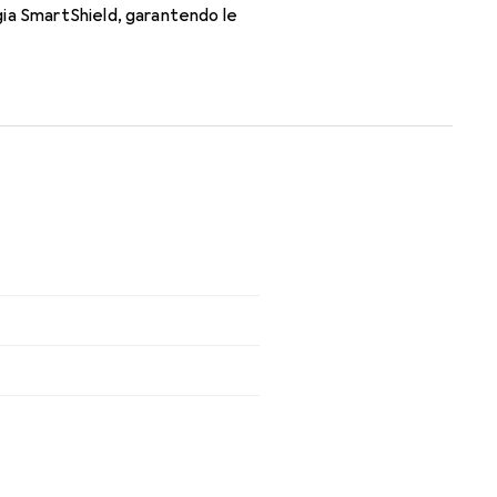
gia SmartShield, garantendo le
zioni per tutto il giorno con le