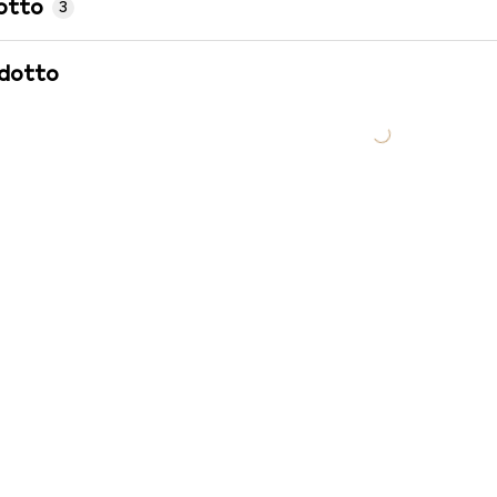
otto
3
odotto