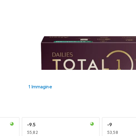
1 Immagine
-9.5
-9
EUR
55,82
EUR
53,58