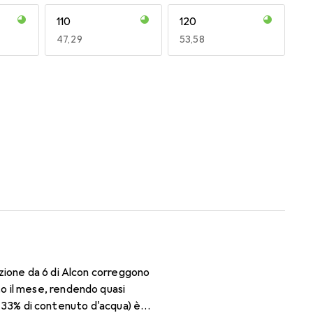
110
120
EUR
47,29
EUR
53,58
170
180
EUR
50,93
EUR
50,06
zione da 6 di Alcon correggono
o il mese, rendendo quasi
il 33% di contenuto d'acqua) è