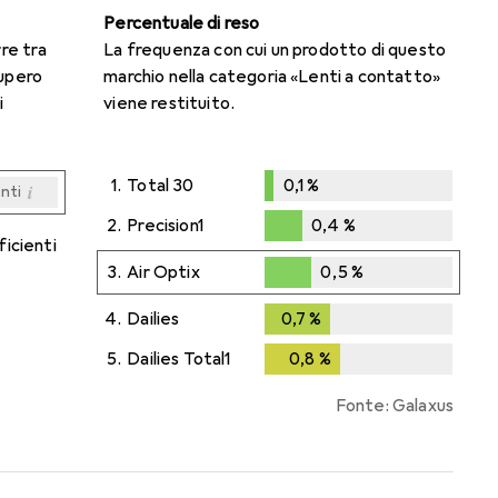
Percentuale di reso
rre tra
La frequenza con cui un prodotto di questo
cupero
marchio nella categoria «Lenti a contatto»
i
viene restituito.
1.
Total 30
0,1
%
i
enti
0,1
%
i
i
i
i
enti
enti
enti
enti
2.
Precision1
0,4
%
ficienti
0,4
%
3.
Air Optix
0,5
%
0,5
%
4.
Dailies
0,7
%
0,7
%
5.
Dailies Total1
0,8
%
0,8
%
Fonte: Galaxus