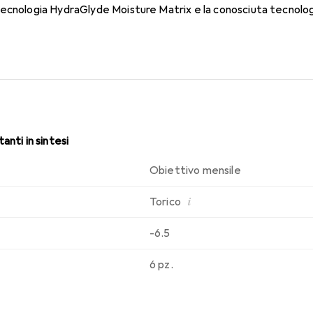
tecnologia HydraGlyde Moisture Matrix e la conosciuta tecnolo
 di indossabilità che conosci. Un comfort duraturo e senza interru
anti in sintesi
Obiettivo mensile
i
Torico
-6.5
6 pz.