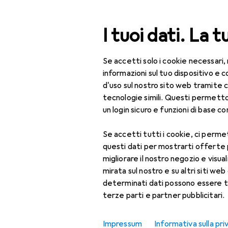
Cerca
I tuoi dati. La t
Se accetti solo i cookie necessari,
Categoria Navigazione
Tutte le categorie
Bel
Tutte le categorie
informazioni sul tuo dispositivo 
d'uso sul nostro sito web tramite 
Bellezza + Salute
tecnologie simili. Questi permett
un login sicuro e funzioni di base com
Salute
Se accetti tutti i cookie, ci permet
Ottica
questi dati per mostrarti offerte
Lenti a contatto
migliorare il nostro negozio e visua
mirata sul nostro e su altri siti web 
Lenti a contatto
determinati dati possono essere t
colorate
terze parti e partner pubblicitari.
Occhiali da computer
Impressum
Informativa sulla pri