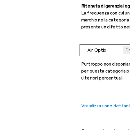
Ritenuta di garanzia le
La frequenza con cui u
marchio nella categoria
presenta un difetto nei
Air Optix
Da
Da
Da
Da
Da
Purtroppo non disponiam
per questa categoria p
ulteriori percentuali.
Visualizzazione dettagl