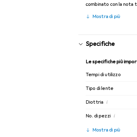
combinato con la nota 
migliori caratteristiche
Mostra di più
lenti mensili.
Specifiche
Le specifiche più import
Tempi di utilizzo
Tipo di lente
i
Diottria
i
No. di pezzi
Mostra di più