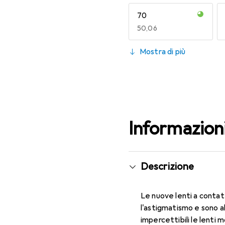
70
EUR
50,06
130
Mostra di più
EUR
53,58
Informazion
Descrizione
Le nuove lenti a contat
l'astigmatismo e sono 
impercettibili le lenti 