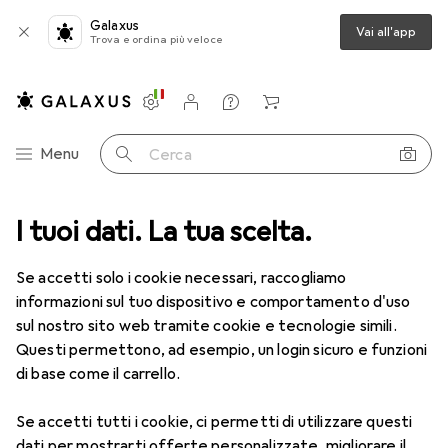
Galaxus
Vai all'app
Trova e ordina più veloce
Impostazioni
Conto cliente
Liste di confronto
Liste dei desideri
Carrello
Categoria Navigazione
Menu
Cerca
ca
I tuoi dati. La tua scelta.
Lenti a contatto
Air Optix HydraGlyde per l'astigmatismo 6
Se accetti solo i cookie necessari, raccogliamo
informazioni sul tuo dispositivo e comportamento d'uso
1 Immagine
sul nostro sito web tramite cookie e tecnologie simili.
EUR
47,29
Questi permettono, ad esempio, un login sicuro e funzioni
EUR
7,88
/
1pz.
Air Optix
HydraGlyde per
di base come il carrello.
l'astigmatismo 6
Se accetti tutti i cookie, ci permetti di utilizzare questi
-6.5, Obiettivo mensile, 6 pz., Torico
dati per mostrarti offerte personalizzate, migliorare il