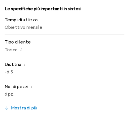
Le specifiche più importanti in sintesi
Tempi di utilizzo
Obiettivo mensile
Tipo di lente
i
Torico
i
Diottria
-6.5
i
No. di pezzi
6 pz.
Mostra di più