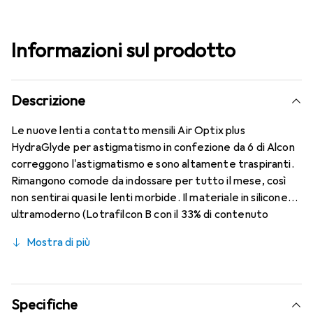
Informazioni sul prodotto
Descrizione
Le nuove lenti a contatto mensili Air Optix plus
HydraGlyde per astigmatismo in confezione da 6 di Alcon
correggono l'astigmatismo e sono altamente traspiranti.
Rimangono comode da indossare per tutto il mese, così
non sentirai quasi le lenti morbide. Il materiale in silicone
ultramoderno (Lotrafilcon B con il 33% di contenuto
d'acqua) è combinato con la rinomata tecnologia
Mostra di più
HydraGlyde Moisture Matrix e la conosciuta tecnologia
SmartShield, garantendo le migliori caratteristiche di
indossabilità che conosci. Un comfort duraturo e senza
interruzioni per tutto il giorno con le lenti mensili.
Specifiche