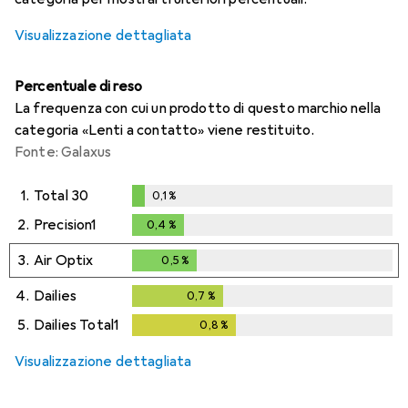
Visualizzazione dettagliata
Percentuale di reso
La frequenza con cui un prodotto di questo marchio nella
categoria «Lenti a contatto» viene restituito.
Fonte: Galaxus
1.
Total 30
0,1
%
0,1
%
2.
Precision1
0,4
%
0,4
%
3.
Air Optix
0,5
%
0,5
%
4.
Dailies
0,7
%
0,7
%
5.
Dailies Total1
0,8
%
0,8
%
Visualizzazione dettagliata