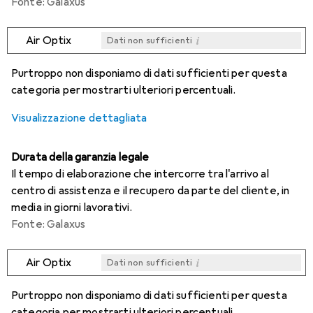
Fonte: Galaxus
i
Air Optix
Dati non sufficienti
i
i
i
i
Dati non sufficienti
Dati non sufficienti
Dati non sufficienti
Dati non sufficienti
Purtroppo non disponiamo di dati sufficienti per questa
categoria per mostrarti ulteriori percentuali.
Visualizzazione dettagliata
Durata della garanzia legale
Il tempo di elaborazione che intercorre tra l'arrivo al
centro di assistenza e il recupero da parte del cliente, in
media in giorni lavorativi.
Fonte: Galaxus
i
Air Optix
Dati non sufficienti
i
i
i
i
Dati non sufficienti
Dati non sufficienti
Dati non sufficienti
Dati non sufficienti
Purtroppo non disponiamo di dati sufficienti per questa
categoria per mostrarti ulteriori percentuali.