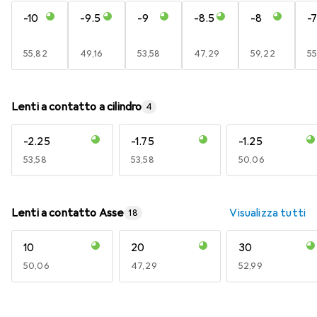
-10
-9.5
-9
-8.5
-8
-7
EUR
55,82
EUR
49,16
EUR
53,58
EUR
47,29
EUR
59,22
E
55
Lenti a contatto a cilindro
4
-2.25
-1.75
-1.25
EUR
53,58
EUR
53,58
EUR
50,06
Lenti a contatto Asse
Visualizza tutti
18
10
20
30
EUR
50,06
EUR
47,29
EUR
52,99