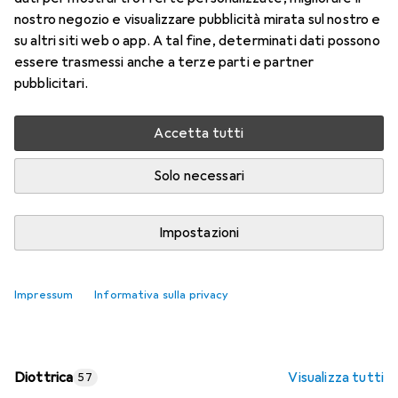
nostro negozio e visualizzare pubblicità mirata sul nostro e
Prezzo in EUR IVA incl.
su altri siti web o app. A tal fine, determinati dati possono
essere trasmessi anche a terze parti e partner
Valutazioni
pubblicitari.
Accetta tutti
Consegna tra ven, 14/8 e mar, 18/8
Più di 10 pezzi in stock presso il fornitore
Solo necessari
Aggiungi al carrello
Impostazioni
Confronta
Salva nella lista
Impressum
Informativa sulla privacy
spedizione gratuita
Diottrica
Visualizza tutti
57