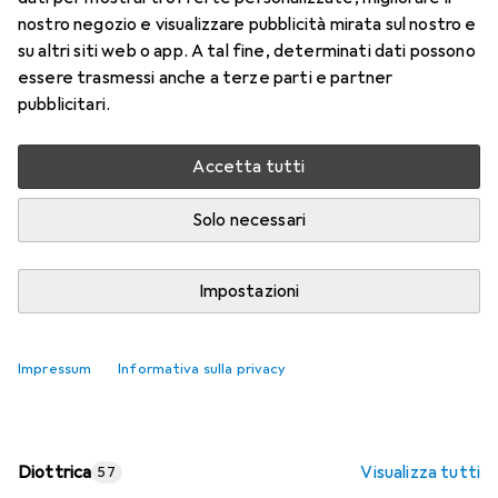
nostro negozio e visualizzare pubblicità mirata sul nostro e
Prezzo in EUR IVA incl.
su altri siti web o app. A tal fine, determinati dati possono
essere trasmessi anche a terze parti e partner
Valutazioni
pubblicitari.
Accetta tutti
Consegna tra lun, 17/8 e mer, 19/8
Più di 10 pezzi in stock presso il fornitore
Solo necessari
Aggiungi al carrello
Impostazioni
Confronta
Salva nella lista
Impressum
Informativa sulla privacy
spedizione gratuita
Diottrica
Visualizza tutti
57