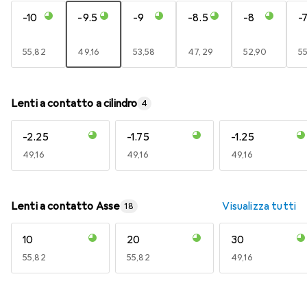
-10
-9.5
-9
-8.5
-8
-7
EUR
55,82
EUR
49,16
EUR
53,58
EUR
47,29
EUR
52,90
E
5
Lenti a contatto a cilindro
4
-2.25
-1.75
-1.25
EUR
49,16
EUR
49,16
EUR
49,16
Lenti a contatto Asse
Visualizza tutti
18
10
20
30
EUR
55,82
EUR
55,82
EUR
49,16