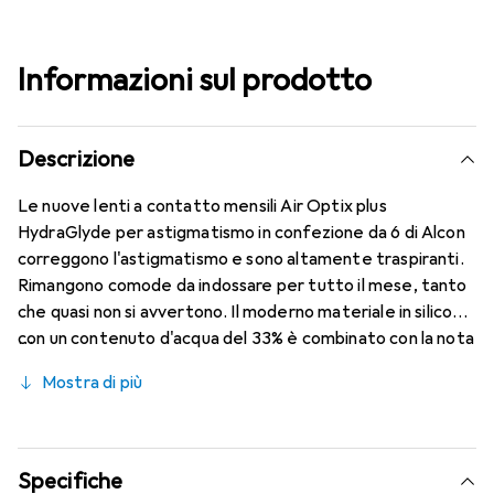
Informazioni sul prodotto
Descrizione
Le nuove lenti a contatto mensili Air Optix plus
HydraGlyde per astigmatismo in confezione da 6 di Alcon
correggono l'astigmatismo e sono altamente traspiranti.
Rimangono comode da indossare per tutto il mese, tanto
che quasi non si avvertono. Il moderno materiale in silicone
con un contenuto d'acqua del 33% è combinato con la nota
tecnologia HydraGlyde Moisture Matrix e la rinomata
Mostra di più
tecnologia SmartShield, garantendo le migliori
caratteristiche di indossabilità che conosci. Comfort e
assenza di fastidi per tutto il giorno con queste lenti
mensili.
Specifiche