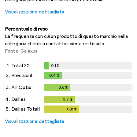
Visualizzazione dettagliata
Percentuale di reso
La frequenza con cui un prodotto di questo marchio nella
categoria «Lenti a contatto» viene restituito.
Fonte: Galaxus
1.
Total 30
0,1
%
0,1
%
2.
Precision1
0,4
%
0,4
%
3.
Air Optix
0,6
%
0,6
%
4.
Dailies
0,7
%
0,7
%
5.
Dailies Total1
0,8
%
0,8
%
Visualizzazione dettagliata