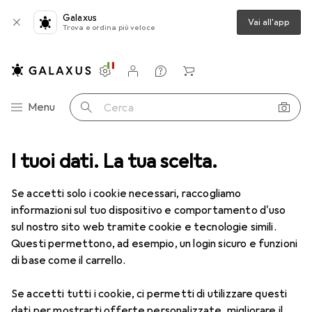
Galaxus
Vai all'app
Trova e ordina più veloce
Impostazioni
Conto cliente
Liste di confronto
Liste dei desideri
Carrello
Categoria Navigazione
Menu
Cerca
I tuoi dati. La tua scelta.
Lenti a contatto
Air Optix più HydraGlyde per l'astigmatismo
Se accetti solo i cookie necessari, raccogliamo
informazioni sul tuo dispositivo e comportamento d'uso
1 Immagine
sul nostro sito web tramite cookie e tecnologie simili.
EUR
49,16
Questi permettono, ad esempio, un login sicuro e funzioni
EUR
8,20
/
1pz.
Air Optix
più HydraGlyde per
di base come il carrello.
l'astigmatismo
Se accetti tutti i cookie, ci permetti di utilizzare questi
-9.5, Obiettivo mensile, 6 pz., Torico
dati per mostrarti offerte personalizzate, migliorare il