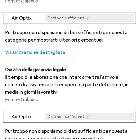
Fonte: Galaxus
i
Air Optix
Dati non sufficienti
i
i
i
i
Dati non sufficienti
Dati non sufficienti
Dati non sufficienti
Dati non sufficienti
Purtroppo non disponiamo di dati sufficienti per questa
categoria per mostrarti ulteriori percentuali.
Visualizzazione dettagliata
Durata della garanzia legale
Il tempo di elaborazione che intercorre tra l'arrivo al
centro di assistenza e il recupero da parte del cliente, in
media in giorni lavorativi.
Fonte: Galaxus
i
Air Optix
Dati non sufficienti
i
i
i
i
Dati non sufficienti
Dati non sufficienti
Dati non sufficienti
Dati non sufficienti
Purtroppo non disponiamo di dati sufficienti per questa
categoria per mostrarti ulteriori percentuali.