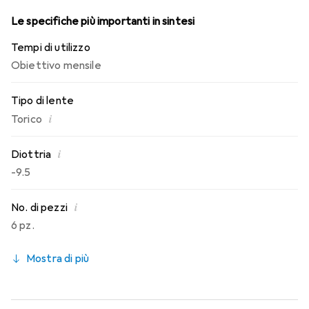
Le specifiche più importanti in sintesi
Tempi di utilizzo
Obiettivo mensile
Tipo di lente
i
Torico
i
Diottria
-9.5
i
No. di pezzi
6 pz.
Mostra di più