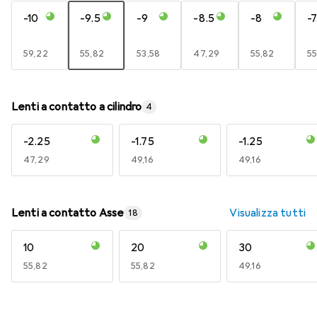
-10
-9.5
-9
-8.5
-8
-7
EUR
59,22
EUR
55,82
EUR
53,58
EUR
47,29
EUR
55,82
E
55
Lenti a contatto a cilindro
4
-2.25
-1.75
-1.25
EUR
47,29
EUR
49,16
EUR
49,16
Lenti a contatto Asse
Visualizza tutti
18
10
20
30
EUR
55,82
EUR
55,82
EUR
49,16