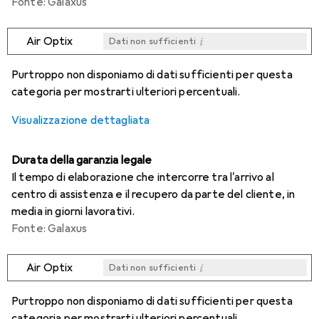
Fonte: Galaxus
i
Air Optix
Dati non sufficienti
i
i
i
i
Dati non sufficienti
Dati non sufficienti
Dati non sufficienti
Dati non sufficienti
Purtroppo non disponiamo di dati sufficienti per questa
categoria per mostrarti ulteriori percentuali.
Visualizzazione dettagliata
Durata della garanzia legale
Il tempo di elaborazione che intercorre tra l'arrivo al
centro di assistenza e il recupero da parte del cliente, in
media in giorni lavorativi.
Fonte: Galaxus
i
Air Optix
Dati non sufficienti
i
i
i
i
Dati non sufficienti
Dati non sufficienti
Dati non sufficienti
Dati non sufficienti
Purtroppo non disponiamo di dati sufficienti per questa
categoria per mostrarti ulteriori percentuali.