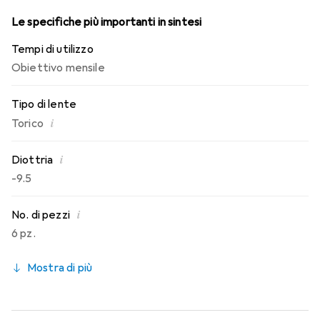
Le specifiche più importanti in sintesi
Tempi di utilizzo
Obiettivo mensile
Tipo di lente
i
Torico
i
Diottria
-9.5
i
No. di pezzi
6 pz.
Mostra di più