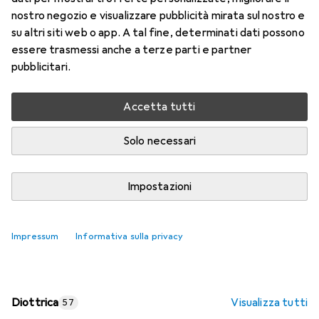
nostro negozio e visualizzare pubblicità mirata sul nostro e
Prezzo in EUR IVA incl.
su altri siti web o app. A tal fine, determinati dati possono
essere trasmessi anche a terze parti e partner
Valutazioni
pubblicitari.
Accetta tutti
Consegna tra lun, 17/8 e mer, 19/8
Più di 10 pezzi in stock presso il fornitore
Solo necessari
Aggiungi al carrello
Impostazioni
Confronta
Salva nella lista
Impressum
Informativa sulla privacy
spedizione gratuita
Diottrica
Visualizza tutti
57