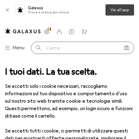
Galaxus
Vai all'app
Trova e ordina più veloce
Impostazioni
Conto cliente
Liste di confronto
Liste dei desideri
Carrello
Categoria Navigazione
Menu
Cerca
I tuoi dati. La tua scelta.
Lenti a contatto
Air Optix più HydraGlyde per l'astigmatismo
Se accetti solo i cookie necessari, raccogliamo
informazioni sul tuo dispositivo e comportamento d'uso
1 Immagine
sul nostro sito web tramite cookie e tecnologie simili.
EUR
55,82
Questi permettono, ad esempio, un login sicuro e funzioni
EUR
9,31
/
1pz.
Air Optix
più HydraGlyde per
di base come il carrello.
l'astigmatismo
Se accetti tutti i cookie, ci permetti di utilizzare questi
-9.5, Obiettivo mensile, 6 pz., Torico
dati per mostrarti offerte personalizzate, migliorare il