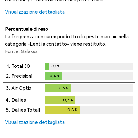
Visualizzazione dettagliata
Percentuale di reso
La frequenza con cui un prodotto di questo marchio nella
categoria «Lenti a contatto» viene restituito.
Fonte: Galaxus
1.
Total 30
0,1
%
0,1
%
2.
Precision1
0,4
%
0,4
%
3.
Air Optix
0,6
%
0,6
%
4.
Dailies
0,7
%
0,7
%
5.
Dailies Total1
0,8
%
0,8
%
Visualizzazione dettagliata