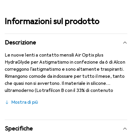
Informazioni sul prodotto
Descrizione
Le nuove lenti a contatto mensili Air Optix plus
HydraGlyde per Astigmatismo in confezione da 6 di Alcon
correggono l'astigmatismo e sono altamente traspiranti.
Rimangono comode da indossare per tutto il mese, tanto
che quasi non si avvertono. Il materiale in silicone
ultramoderno (Lotrafilcon B con il 33% di contenuto
d'acqua) è combinato con la nota tecnologia HydraGlyde
Mostra di più
Moisture Matrix e la famosa tecnologia SmartShield,
garantendo le migliori caratteristiche di indossabilità che
conosci. Comfort e assenza di fastidi per tutto il giorno
con queste lenti mensili.
Specifiche