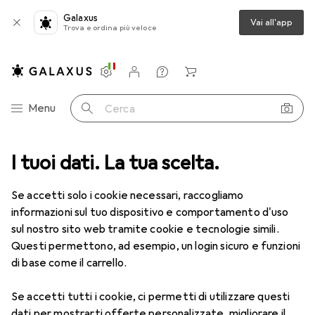
Galaxus
Vai all'app
Trova e ordina più veloce
Impostazioni
Conto cliente
Liste di confronto
Liste dei desideri
Carrello
Categoria Navigazione
Menu
Cerca
a
I tuoi dati. La tua scelta.
Lenti a contatto
Air Optix plus HydraGlyde for Astigmatism
Se accetti solo i cookie necessari, raccogliamo
informazioni sul tuo dispositivo e comportamento d'uso
1 Immagine
sul nostro sito web tramite cookie e tecnologie simili.
Questi permettono, ad esempio, un login sicuro e funzioni
−5%
di base come il carrello.
EUR
52,90
anziché
EUR
55,82
EUR
8,82
/
1pz.
Se accetti tutti i cookie, ci permetti di utilizzare questi
Air Optix
plus HydraGlyde for
dati per mostrarti offerte personalizzate, migliorare il