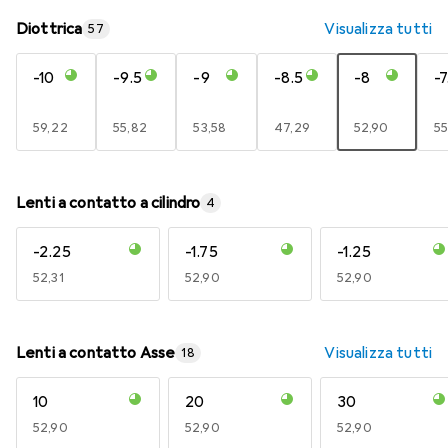
Diottrica
Visualizza tutti
57
-10
-9.5
-9
-8.5
-8
-7
EUR
59,22
EUR
55,82
EUR
53,58
EUR
47,29
EUR
52,90
E
55
Lenti a contatto a cilindro
4
-2.25
-1.75
-1.25
EUR
52,31
EUR
52,90
EUR
52,90
Lenti a contatto Asse
Visualizza tutti
18
10
20
30
EUR
52,90
EUR
52,90
EUR
52,90