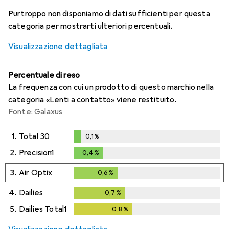
i
i
i
i
Dati non sufficienti
Dati non sufficienti
Dati non sufficienti
Dati non sufficienti
Purtroppo non disponiamo di dati sufficienti per questa
categoria per mostrarti ulteriori percentuali.
Visualizzazione dettagliata
Percentuale di reso
La frequenza con cui un prodotto di questo marchio nella
categoria «Lenti a contatto» viene restituito.
Fonte: Galaxus
1.
Total 30
0,1
%
0,1
%
2.
Precision1
0,4
%
0,4
%
3.
Air Optix
0,6
%
0,6
%
4.
Dailies
0,7
%
0,7
%
5.
Dailies Total1
0,8
%
0,8
%