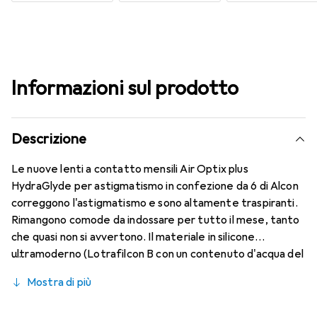
Informazioni sul prodotto
Descrizione
Le nuove lenti a contatto mensili Air Optix plus
HydraGlyde per astigmatismo in confezione da 6 di Alcon
correggono l'astigmatismo e sono altamente traspiranti.
Rimangono comode da indossare per tutto il mese, tanto
che quasi non si avvertono. Il materiale in silicone
ultramoderno (Lotrafilcon B con un contenuto d'acqua del
33%) è combinato con la nota tecnologia HydraGlyde
Mostra di più
Moisture Matrix e la conosciuta tecnologia SmartShield,
garantendo le migliori caratteristiche di indossabilità che