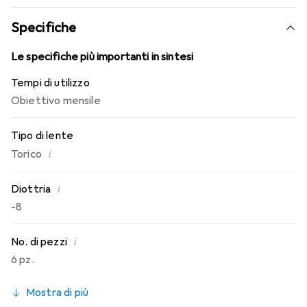
conosci. Comfort e assenza di fastidi per tutto il giorno
con queste lenti mensili.
Specifiche
Le specifiche più importanti in sintesi
Tempi di utilizzo
Obiettivo mensile
Tipo di lente
i
Torico
i
Diottria
-8
i
No. di pezzi
6 pz.
Mostra di più