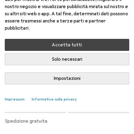
Astigmatism
nostro negozio e visualizzare pubblicità mirata sul nostro e
-8, Obiettivo mensile, 6 pz., Torico
su altri siti web o app. A tal fine, determinati dati possono
essere trasmessi anche a terze parti e partner
Prezzo in EUR IVA incl.
pubblicitari.
Valutazioni
Accetta tutti
Solo necessari
Consegna tra lun, 17/8 e mer, 19/8
Più di 10 pezzi in stock presso il fornitore
Impostazioni
Aggiungi al carrello
Impressum
Informativa sulla privacy
Confronta
Salva nella lista
spedizione gratuita