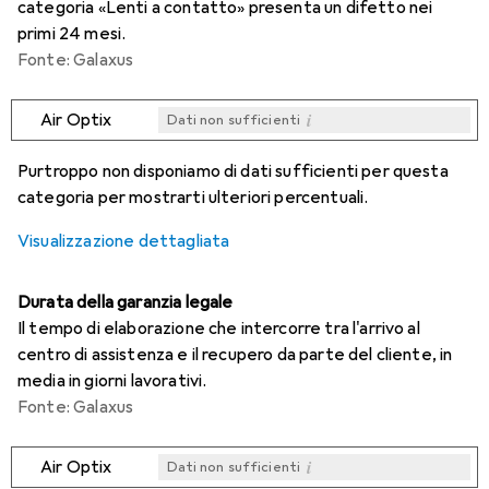
categoria «Lenti a contatto» presenta un difetto nei
primi 24 mesi.
Fonte: Galaxus
i
Air Optix
Dati non sufficienti
i
i
i
i
Dati non sufficienti
Dati non sufficienti
Dati non sufficienti
Dati non sufficienti
Purtroppo non disponiamo di dati sufficienti per questa
categoria per mostrarti ulteriori percentuali.
Visualizzazione dettagliata
Durata della garanzia legale
Il tempo di elaborazione che intercorre tra l'arrivo al
centro di assistenza e il recupero da parte del cliente, in
media in giorni lavorativi.
Fonte: Galaxus
i
Air Optix
Dati non sufficienti