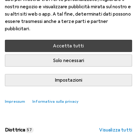
nostro negozio e visualizzare pubblicità mirata sul nostro e
Prezzo in EUR IVA incl.
su altri siti web o app. A tal fine, determinati dati possono
essere trasmessi anche a terze parti e partner
Valutazioni
pubblicitari.
Accetta tutti
Consegna tra ven, 14/8 e mar, 18/8
Più di 10 pezzi in stock presso il fornitore
Solo necessari
Aggiungi al carrello
Impostazioni
Confronta
Salva nella lista
Impressum
Informativa sulla privacy
spedizione gratuita
Diottrica
Visualizza tutti
57