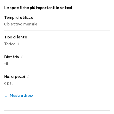
Le specifiche più importanti in sintesi
Tempi di utilizzo
Obiettivo mensile
Tipo di lente
i
Torico
i
Diottria
-8
i
No. di pezzi
6 pz.
Mostra di più