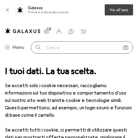
Galaxus
Vai all'app
Trova e ordina più veloce
Impostazioni
Conto cliente
Liste di confronto
Liste dei desideri
Carrello
Categoria Navigazione
Menu
Cerca
I tuoi dati. La tua scelta.
Lenti a contatto
Air Optix più HydraGlyde per l'astigmatismo
Se accetti solo i cookie necessari, raccogliamo
informazioni sul tuo dispositivo e comportamento d'uso
1 Immagine
sul nostro sito web tramite cookie e tecnologie simili.
EUR
49,16
Questi permettono, ad esempio, un login sicuro e funzioni
EUR
8,20
/
1pz.
Air Optix
più HydraGlyde per
di base come il carrello.
l'astigmatismo
Se accetti tutti i cookie, ci permetti di utilizzare questi
-8, Obiettivo mensile, 6 pz., Torico
dati per mostrarti offerte personalizzate, migliorare il