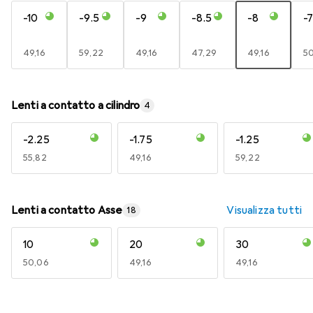
-10
-9.5
-9
-8.5
-8
-7
EUR
49,16
EUR
59,22
EUR
49,16
EUR
47,29
EUR
49,16
E
5
Lenti a contatto a cilindro
4
-2.25
-1.75
-1.25
EUR
55,82
EUR
49,16
EUR
59,22
Lenti a contatto Asse
Visualizza tutti
18
10
20
30
EUR
50,06
EUR
49,16
EUR
49,16