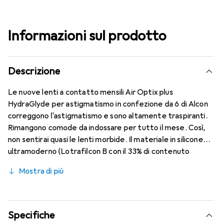
Informazioni sul prodotto
Descrizione
Le nuove lenti a contatto mensili Air Optix plus
HydraGlyde per astigmatismo in confezione da 6 di Alcon
correggono l'astigmatismo e sono altamente traspiranti.
Rimangono comode da indossare per tutto il mese. Così,
non sentirai quasi le lenti morbide. Il materiale in silicone
ultramoderno (Lotrafilcon B con il 33% di contenuto
d'acqua) è combinato con il collaudato HydraGlyde
Mostra di più
Moisture Matrix e la nota tecnologia SmartShield,
garantendo le migliori caratteristiche di indossabilità che
conosci. Comfort e assenza di disturbi durante tutto il
giorno con le lenti mensili.
Specifiche