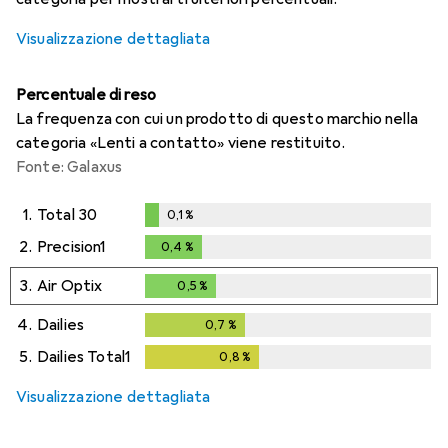
Visualizzazione dettagliata
Percentuale di reso
La frequenza con cui un prodotto di questo marchio nella
categoria «Lenti a contatto» viene restituito.
Fonte: Galaxus
1.
Total 30
0,1
%
0,1
%
2.
Precision1
0,4
%
0,4
%
3.
Air Optix
0,5
%
0,5
%
4.
Dailies
0,7
%
0,7
%
5.
Dailies Total1
0,8
%
0,8
%
Visualizzazione dettagliata