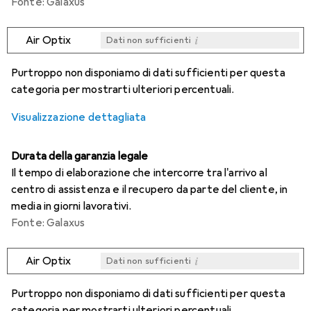
Fonte: Galaxus
i
Air Optix
Dati non sufficienti
i
i
i
i
Dati non sufficienti
Dati non sufficienti
Dati non sufficienti
Dati non sufficienti
Purtroppo non disponiamo di dati sufficienti per questa
categoria per mostrarti ulteriori percentuali.
Visualizzazione dettagliata
Durata della garanzia legale
Il tempo di elaborazione che intercorre tra l'arrivo al
centro di assistenza e il recupero da parte del cliente, in
media in giorni lavorativi.
Fonte: Galaxus
i
Air Optix
Dati non sufficienti
i
i
i
i
Dati non sufficienti
Dati non sufficienti
Dati non sufficienti
Dati non sufficienti
Purtroppo non disponiamo di dati sufficienti per questa
categoria per mostrarti ulteriori percentuali.