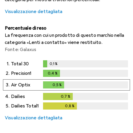
Visualizzazione dettagliata
Percentuale di reso
La frequenza con cui un prodotto di questo marchio nella
categoria «Lenti a contatto» viene restituito.
Fonte: Galaxus
1.
Total 30
0,1
%
0,1
%
2.
Precision1
0,4
%
0,4
%
3.
Air Optix
0,5
%
0,5
%
4.
Dailies
0,7
%
0,7
%
5.
Dailies Total1
0,8
%
0,8
%
Visualizzazione dettagliata