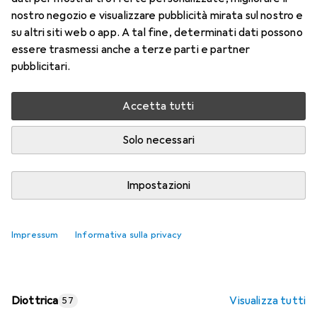
nostro negozio e visualizzare pubblicità mirata sul nostro e
Prezzo in EUR IVA incl.
su altri siti web o app. A tal fine, determinati dati possono
essere trasmessi anche a terze parti e partner
Valutazioni
pubblicitari.
Accetta tutti
Consegna tra ven, 14/8 e mar, 18/8
Più di 10 pezzi in stock presso il fornitore
Solo necessari
Aggiungi al carrello
Impostazioni
Confronta
Salva nella lista
Impressum
Informativa sulla privacy
spedizione gratuita
Diottrica
Visualizza tutti
57