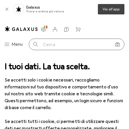
Galaxus
Vai all'app
Trova e ordina più veloce
Impostazioni
Conto cliente
Liste di confronto
Liste dei desideri
Carrello
Categoria Navigazione
Menu
Cerca
I tuoi dati. La tua scelta.
Lenti a contatto
Air Optix più HydraGlyde per l'astigmatismo
Se accetti solo i cookie necessari, raccogliamo
informazioni sul tuo dispositivo e comportamento d'uso
1 Immagine
sul nostro sito web tramite cookie e tecnologie simili.
EUR
49,16
Questi permettono, ad esempio, un login sicuro e funzioni
EUR
8,20
/
1pz.
Air Optix
più HydraGlyde per
di base come il carrello.
l'astigmatismo
Se accetti tutti i cookie, ci permetti di utilizzare questi
-8, Obiettivo mensile, 6 pz., Torico
dati per mostrarti offerte personalizzate, migliorare il