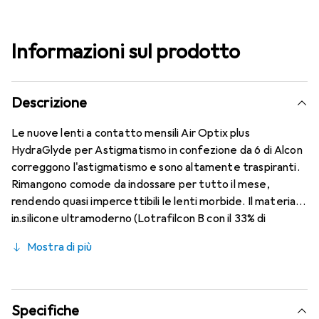
Informazioni sul prodotto
Descrizione
Le nuove lenti a contatto mensili Air Optix plus
HydraGlyde per Astigmatismo in confezione da 6 di Alcon
correggono l'astigmatismo e sono altamente traspiranti.
Rimangono comode da indossare per tutto il mese,
rendendo quasi impercettibili le lenti morbide. Il materiale
in silicone ultramoderno (Lotrafilcon B con il 33% di
contenuto d'acqua) è combinato con la rinomata
Mostra di più
tecnologia HydraGlyde Moisture Matrix e la conosciuta
tecnologia SmartShield, garantendo le migliori
caratteristiche di indossabilità che conosci. Comfort e
assenza di fastidi per tutto il giorno con queste lenti
Specifiche