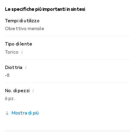
mensili.
Le specifiche più importanti in sintesi
Tempi di utilizzo
Obiettivo mensile
Tipo di lente
i
Torico
i
Diottria
-8
i
No. di pezzi
6 pz.
Mostra di più