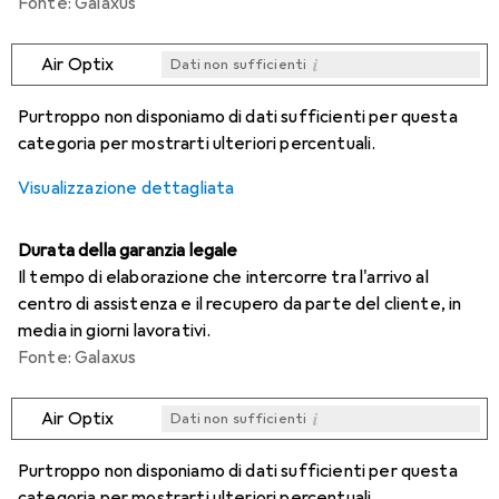
Fonte: Galaxus
i
Air Optix
Dati non sufficienti
i
i
i
i
Dati non sufficienti
Dati non sufficienti
Dati non sufficienti
Dati non sufficienti
Purtroppo non disponiamo di dati sufficienti per questa
categoria per mostrarti ulteriori percentuali.
Visualizzazione dettagliata
Durata della garanzia legale
Il tempo di elaborazione che intercorre tra l'arrivo al
centro di assistenza e il recupero da parte del cliente, in
media in giorni lavorativi.
Fonte: Galaxus
i
Air Optix
Dati non sufficienti
i
i
i
i
Dati non sufficienti
Dati non sufficienti
Dati non sufficienti
Dati non sufficienti
Purtroppo non disponiamo di dati sufficienti per questa
categoria per mostrarti ulteriori percentuali.