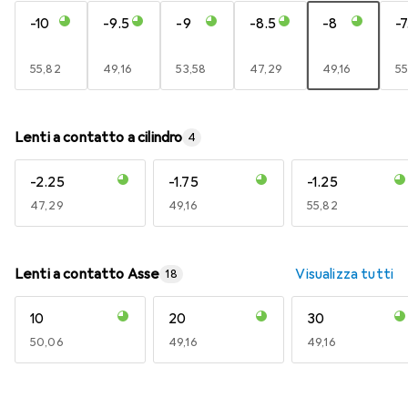
-10
-9.5
-9
-8.5
-8
-7
EUR
55,82
EUR
49,16
EUR
53,58
EUR
47,29
EUR
49,16
E
55
Lenti a contatto a cilindro
4
-2.25
-1.75
-1.25
EUR
47,29
EUR
49,16
EUR
55,82
Lenti a contatto Asse
Visualizza tutti
18
10
20
30
EUR
50,06
EUR
49,16
EUR
49,16