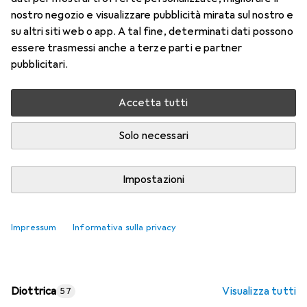
nostro negozio e visualizzare pubblicità mirata sul nostro e
Prezzo in EUR IVA incl.
su altri siti web o app. A tal fine, determinati dati possono
essere trasmessi anche a terze parti e partner
Valutazioni
pubblicitari.
Accetta tutti
Consegna tra lun, 17/8 e mer, 19/8
Più di 10 pezzi in stock presso il fornitore
Solo necessari
Aggiungi al carrello
Impostazioni
Confronta
Salva nella lista
Impressum
Informativa sulla privacy
spedizione gratuita
Diottrica
Visualizza tutti
57