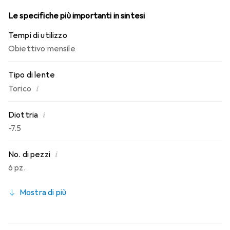
Le specifiche più importanti in sintesi
Tempi di utilizzo
Obiettivo mensile
Tipo di lente
i
Torico
i
Diottria
-7.5
i
No. di pezzi
6 pz.
Mostra di più