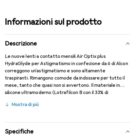
Informazioni sul prodotto
Descrizione
Le nuove lenti a contatto mensili Air Optix plus
HydraGlyde per Astigmatismo in confezione da 6 di Alcon
correggono un'astigmatismo e sono altamente
traspiranti. Rimangono comode da indossare per tutto il
mese, tanto che quasi non si avvertono. Il materiale in
silicone ultramoderno (Lotrafilcon B con il 33% di
contenuto d'acqua) è combinato con il collaudato
Mostra di più
HydraGlyde Moisture Matrix e la nota tecnologia
SmartShield, garantendo le migliori caratteristiche di
indossabilità che conosci. Un comfort duraturo e senza
interruzioni per tutto il giorno con le lenti mensili.
Specifiche