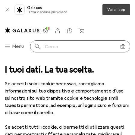
Galaxus
Vai all'app
Trova e ordina più veloce
Impostazioni
Conto cliente
Liste di confronto
Liste dei desideri
Carrello
Categoria Navigazione
Menu
Cerca
I tuoi dati. La tua scelta.
Lenti a contatto
Air Optix più HydraGlyde per l'astigmatismo
Se accetti solo i cookie necessari, raccogliamo
informazioni sul tuo dispositivo e comportamento d'uso
1 Immagine
sul nostro sito web tramite cookie e tecnologie simili.
EUR
55,82
Questi permettono, ad esempio, un login sicuro e funzioni
EUR
9,31
/
1pz.
Air Optix
più HydraGlyde per
di base come il carrello.
l'astigmatismo
Se accetti tutti i cookie, ci permetti di utilizzare questi
-7.5, Obiettivo mensile, 6 pz., Torico
dati per mostrarti offerte personalizzate, migliorare il