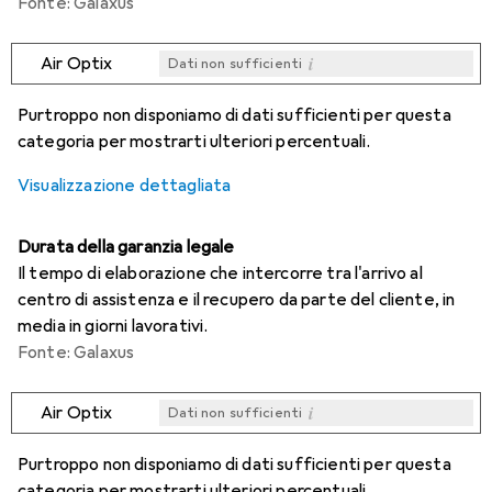
Fonte: Galaxus
i
Air Optix
Dati non sufficienti
i
i
i
i
Dati non sufficienti
Dati non sufficienti
Dati non sufficienti
Dati non sufficienti
Purtroppo non disponiamo di dati sufficienti per questa
categoria per mostrarti ulteriori percentuali.
Visualizzazione dettagliata
Durata della garanzia legale
Il tempo di elaborazione che intercorre tra l'arrivo al
centro di assistenza e il recupero da parte del cliente, in
media in giorni lavorativi.
Fonte: Galaxus
i
Air Optix
Dati non sufficienti
i
i
i
i
Dati non sufficienti
Dati non sufficienti
Dati non sufficienti
Dati non sufficienti
Purtroppo non disponiamo di dati sufficienti per questa
categoria per mostrarti ulteriori percentuali.