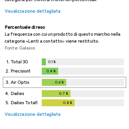
Visualizzazione dettagliata
Percentuale di reso
La frequenza con cui un prodotto di questo marchio nella
categoria «Lenti a contatto» viene restituito.
Fonte: Galaxus
1.
Total 30
0,1
%
0,1
%
2.
Precision1
0,4
%
0,4
%
3.
Air Optix
0,6
%
0,6
%
4.
Dailies
0,7
%
0,7
%
5.
Dailies Total1
0,8
%
0,8
%
Visualizzazione dettagliata